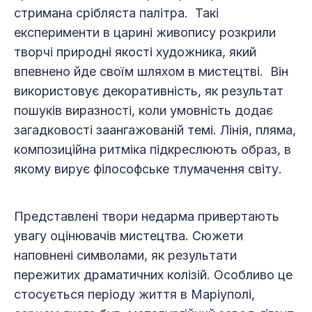
стримана срібляста палітра. Такі
експерименти в царині живопису розкрили
творчі природні якості художника, який
впевнено йде своїм шляхом в мистецтві. Він
використовує декоративність, як результат
пошуків виразності, коли умовність додає
загадковості заангажованій темі. Лінія, пляма,
композиційна ритміка підкреслюють образ, в
якому вирує філософське тлумачення світу.
Представлені твори недарма привертають
увагу оцінювачів мистецтва. Сюжети
наповнені символами, як результати
пережитих драматичних колізій. Особливо це
стосується періоду життя в Маріуполі,