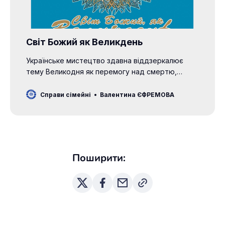
Світ Божий як Великдень
Українське мистецтво здавна віддзеркалює
тему Великодня як перемогу над смертю,
добра над злом. Біблійне тлумачення смерті та
воскресіння Сина Божого Ісуса Христа єднає
Справи сімейні
Валентина ЄФРЕМОВА
людство своєю переможною ідеєю. Тому
усвідомлюючи сьогоднішні події, пов’язані з
війною, творча спільнота свято вірить у
перемогу, додаючи всяких зусиль для
визволення своєї землі від ворога.
Поширити: