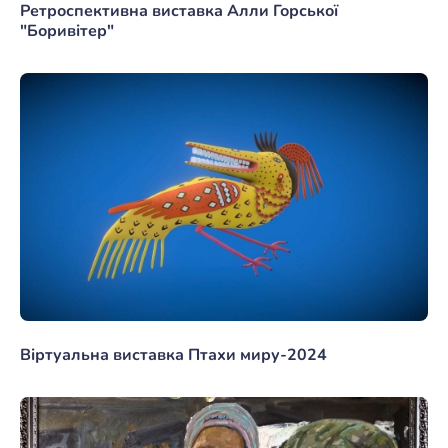
Ретроспективна виставка Алли Горської
"Боривітер"
Віртуальна виставка Птахи миру-2024