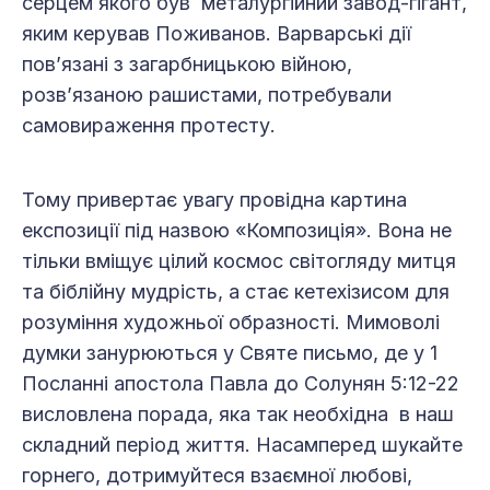
серцем якого був металургійний завод-гігант,
яким керував Поживанов. Варварські дії
пов’язані з загарбницькою війною,
розв’язаною рашистами, потребували
самовираження протесту.
Тому привертає увагу провідна картина
експозиції під назвою «Композиція». Вона не
тільки вміщує цілий космос світогляду митця
та біблійну мудрість, а стає кетехізисом для
розуміння художньої образності. Мимоволі
думки занурюються у Святе письмо, де у 1
Посланні апостола Павла до Солунян 5:12-22
висловлена порада, яка так необхідна в наш
складний період життя. Насамперед шукайте
горнего, дотримуйтеся взаємної любові,