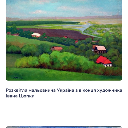
Розквітла мальовнича Україна з віконця художника
Івана Цюпки