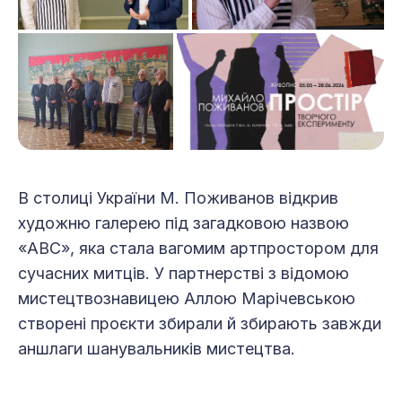
В столиці України М. Поживанов відкрив
художню галерею під загадковою назвою
«АВС», яка стала вагомим артпростором для
сучасних митців. У партнерстві з відомою
мистецтвознавицею Аллою Марічевською
створені проєкти збирали й збирають завжди
аншлаги шанувальників мистецтва.