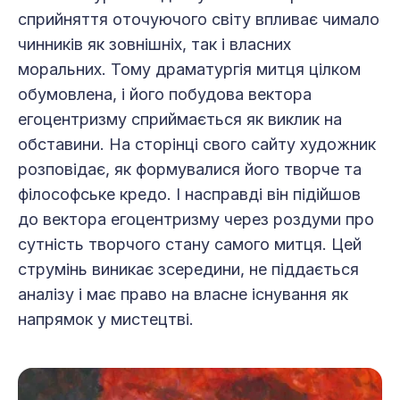
сприйняття оточуючого світу впливає чимало
чинників як зовнішніх, так і власних
моральних. Тому драматургія митця цілком
обумовлена, і його побудова вектора
егоцентризму сприймається як виклик на
обставини. На сторінці свого сайту художник
розповідає, як формувалися його творче та
філософське кредо. І насправді він підійшов
до вектора егоцентризму через роздуми про
сутність творчого стану самого митця. Цей
струмінь виникає зсередини, не піддається
аналізу і має право на власне існування як
напрямок у мистецтві.