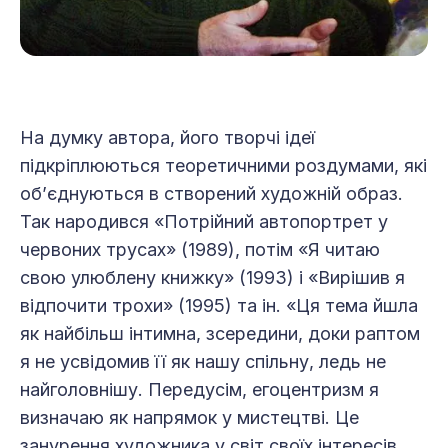
На думку автора, його творчі ідеї
підкріплюються теоретичними роздумами, які
об’єднуються в створений художній образ.
Так народився «Потрійний автопортрет у
червоних трусах» (1989), потім «Я читаю
свою улюблену книжку» (1993) і «Вирішив я
відпочити трохи» (1995) та ін. «Ця тема йшла
як найбільш інтимна, зсередини, доки раптом
я не усвідомив її як нашу спільну, ледь не
найголовнішу. Передусім, егоцентризм я
визначаю як напрямок у мистецтві. Це
занурення художника у світ своїх інтересів,