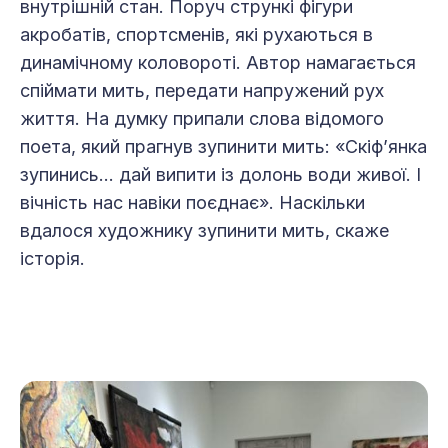
внутрішній стан. Поруч стрункі фігури
акробатів, спортсменів, які рухаються в
динамічному коловороті. Автор намагається
спіймати мить, передати напружений рух
життя. На думку припали слова відомого
поета, який прагнув зупинити мить: «Скіф’янка
зупинись… дай випити із долонь води живої. І
вічність нас навіки поєднає». Наскільки
вдалося художнику зупинити мить, скаже
історія.