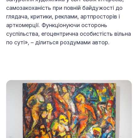
самозакоханість при повній байдужості до
глядача, критики, реклами, артпросторів і
арткомерції. Функціонуючи осторонь
суспільства, егоцентрична особистість вільна
по суті», – ділиться роздумами автор.