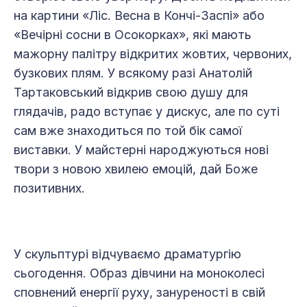
на картини «Ліс. Весна в Кончі-Заспі» або
«Вечірні сосни в Осокорках», які мають
мажорну палітру відкритих жовтих, червоних,
бузкових плям. У всякому разі Анатолій
Тартаковський відкрив свою душу для
глядачів, радо вступає у дискус, але по суті
сам вже знаходиться по той бік самої
виставки. У майстерні народжуються нові
твори з новою хвилею емоцій, дай Боже
позитивних.
У скульптурі відчуваємо драматургію
сьогодення. Образ дівчини на моноколесі
сповнений енергії руху, зануреності в свій