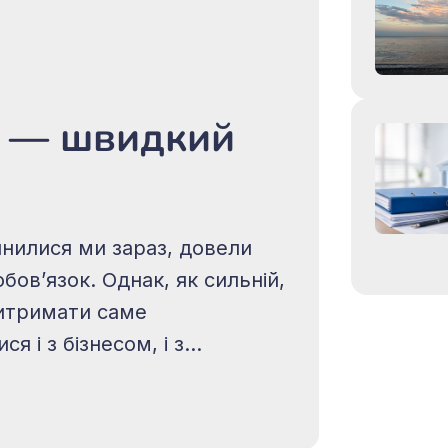
:
 — швидкий
пинилися ми зараз, довели
овʼязок. Однак, як сильній,
витримати саме
я і з бізнесом, і з
 про свою сімʼю — пропоную
розглянути у цьому матеріалі. Трохи знайомства Мене