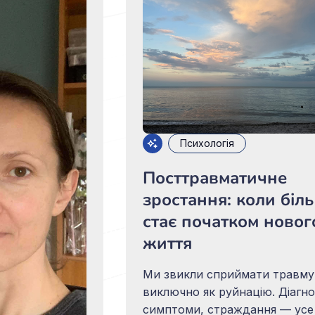
Президента України – генера
лейтенанта Кирила Буданова.
Подія стала продовженням
Психологія
Посттравматичне
зростання: коли біль
стає початком новог
життя
Ми звикли сприймати травму
виключно як руйнацію. Діагно
симптоми, страждання — усе