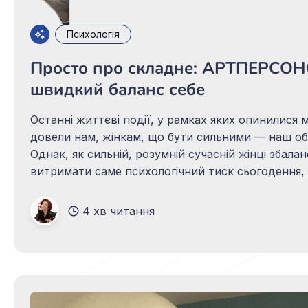
Психологія
Просто про складне: АРТПЕРСО
швидкий баланс себе
Останні життєві події, у рамках яких опинилися м
довели нам, жінкам, що бути сильними — наш об
Однак, як сильній, розумній сучасній жінці збала
витримати саме психологічний тиск сьогодення, 
бізнесом, і з особистим життям, якісно піклуват
сімʼю — пропоную розглянути у цьому матеріалі. Тро
4 хв читання
знайомства Мене