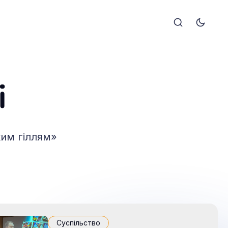
і
ким гіллям»
Суспільство