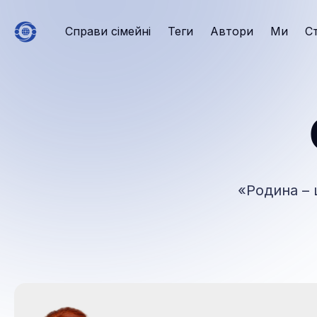
Справи сімейні
Теги
Автори
Ми
С
«Родина – 