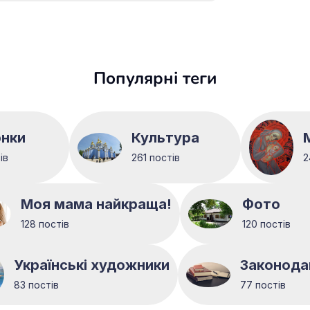
Популярні теги
нки
Культура
ів
261 постів
2
Моя мама найкраща!
Фото
128 постів
120 постів
Українські художники
Законода
83 постів
77 постів