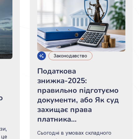
л-
Законодавство
Податкова
знижка-2025:
правильно підготуємо
о
документи, або Як суд
захищає права
платника…
зи,
Сьогодні в умовах складного
 це