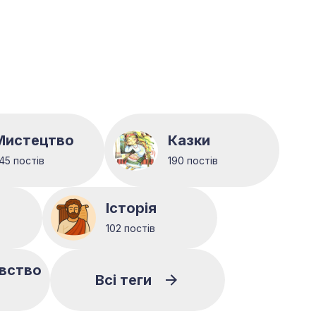
Мистецтво
Казки
45 постів
190 постів
Історія
102 постів
вство
Всі теги