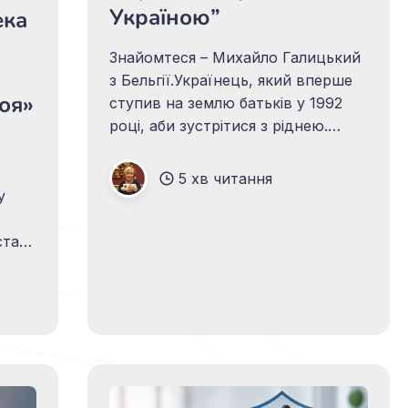
Україною”
ека
Знайомтеся – Михайло Галицький
з Бельгії.Українець, який вперше
оя»
ступив на землю батьків у 1992
році, аби зустрітися з ріднею.
Українець, який не просто
говорить українською мовою (до
5 хв читання
слова, володіє п'ятьма мовами).
у
Українець, який живе Україною,
де б не був. Українець, який
ста
вибудував будинок своїми
них
руками від фундаменту до
вного
ства
фісу