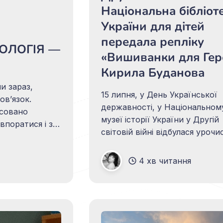
Національна бібліот
України для дітей
передала репліку
НОЛОГІЯ —
«Вишиванки для Гер
Кирила Буданова
и зараз,
15 липня, у День Української
овʼязок.
державності, у Національном
нсовано
музеї історії України у Другій
впоратися і з
світовій війні відбулася урочи
ися про свою
церемонія передачі до музей
хи
фондів репліки третьої
4 хв читання
рукотворної «Вишиванки для
Героя», створеної для Героя
України, ексначальника Голо
управління розвідки Міністер
оборони України, очільника О