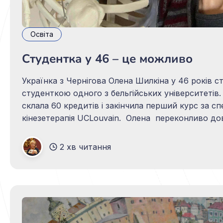
Освіта
Студентка у 46 – це можливо
Українка з Чернігова Олена Шилкіна у 46 років с
студенткою одного з бельгійських університетів.
склала 60 кредитів і закінчила перший курс за сп
кінезетерапія UCLouvain. Олена переконливо доводить, що і
після 45 років студентське життя ― це реально. Чотири ро
тому вона з двома дітьми і кішкою приїхала до
2 хв читання