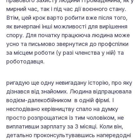
правового захисту людини і громадянина, як у
мирний час, так і під час дії воєнного стану.
Втім, цей крок варто робити вже після того,
як вичерпані інші можливості для вирішення
спору. Для початку працююча людина може
усно та письмово звернутися до профспілки
за місцем роботи (у разі членства у ній) та
роботодавця.
ригадую ще одну невигадану історію, про яку
дізнався від знайомих. Людина відпрацювала
водієм-далекобійником в одній фірмі. І
несподівано керівництву спало на думку
просто розпрощатися із тим чоловіком, не
виплативши зарплату за 3 місяці. Коли він,
детально проконсультувавшись напередодні