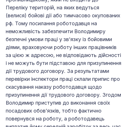
Переліку територій, на яких ведуться
(велися) бойові дії або тимчасово окупованих
рф. Тому посилання роботодавця на
неможливість забезпечити Володимиру
безпечні умови праці у зв’язку із бойовими
діями, враховуючи роботу інших працівників
за цією ж адресою, не відповідають дійсності
і не можуть бути підставою для призупинення
дії трудового договору. За результатами
перевірки інспектори праці склали припис про
скасування наказу роботодавця щодо
призупинення дії трудового договору. Згодом
Володимир приступив до виконання своїх
посадових обов’язків, тобто фактично
повернувся на роботу, а роботодавець
виплатив йому середній заробіток за весь час