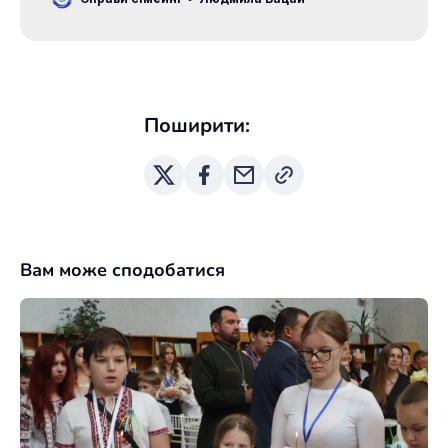
бібліотечні зали перетворилися на теплий
простір гри, творчості та читання захопливих
історій. Програма об’єднала найактивніших
читачів, які під час канікул щодня приходили до
бібліотеки, аби
Поширити:
Вам може сподобатися