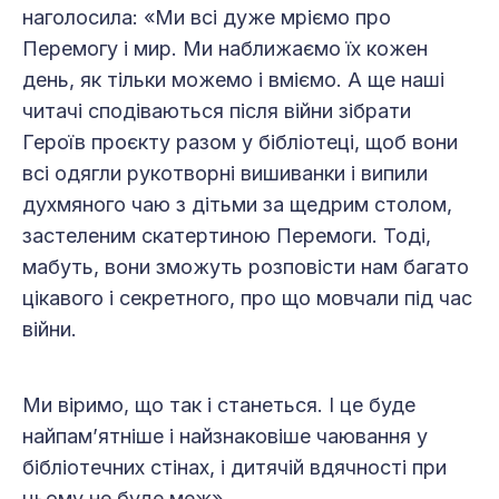
наголосила: «Ми всі дуже мріємо про
Перемогу і мир. Ми наближаємо їх кожен
день, як тільки можемо і вміємо. А ще наші
читачі сподіваються після війни зібрати
Героїв проєкту разом у бібліотеці, щоб вони
всі одягли рукотворні вишиванки і випили
духмяного чаю з дітьми за щедрим столом,
застеленим скатертиною Перемоги. Тоді,
мабуть, вони зможуть розповісти нам багато
цікавого і секретного, про що мовчали під час
війни.
Ми віримо, що так і станеться. І це буде
найпам’ятніше і найзнаковіше чаювання у
бібліотечних стінах, і дитячій вдячності при
цьому не буде меж».