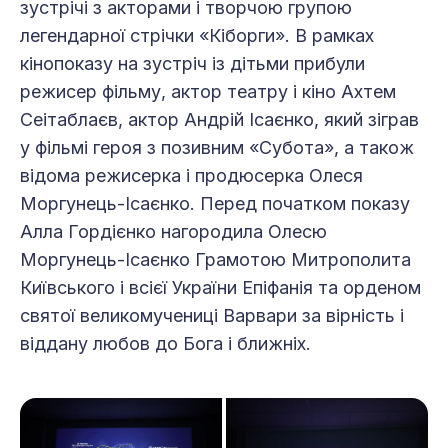
зустрічі з акторами і творчою групою
легендарної стрічки «Кіборги». В рамках
кінопоказу на зустріч із дітьми прибули
режисер фільму, актор театру і кіно Ахтем
Сеітаблаєв, актор Андрій Ісаєнко, який зіграв
у фільмі героя з позивним «Субота», а також
відома режисерка і продюсерка Олеся
Моргунець-Ісаєнко. Перед початком показу
Алла Гордієнко нагородила Олесю
Моргунець-Ісаєнко Грамотою Митрополита
Київського і всієї України Епіфанія та орденом
святої великомучениці Варвари за вірність і
віддану любов до Бога і ближніх.