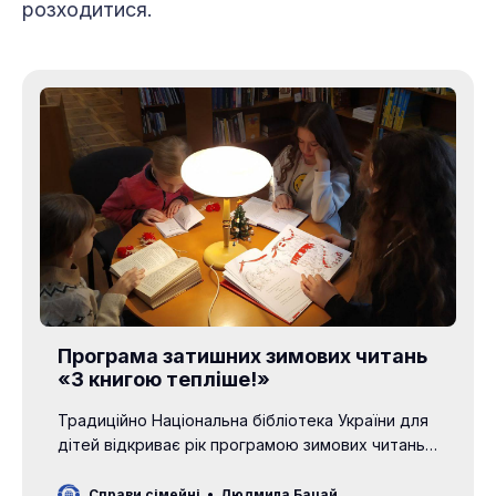
розходитися.
Програма затишних зимових читань
«З книгою тепліше!»
Традиційно Національна бібліотека України для
дітей відкриває рік програмою зимових читань,
яка цьогоріч отримала затишну назву «З книгою
тепліше!». Упродовж п’яти зимових днів
Справи сімейні
Людмила Бацай