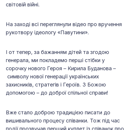
світовій війні.
На заході всі переглянули відео про вручення
рукотвору ідеологу «Павутини».
І от тепер, за бажанням дітей та згодою
генерала, ми покладемо перші стібки у
сорочку нового Героя – Кирила Буданова –
символу нової генерації українських
захисників, стратегів і Героїв. З Божою
допомогою – до доброї спільної справи!
Вже стало доброю традицією писати до
вишивального процесу співанки. Тож під час
події прозвучав перший куплет із співанок про