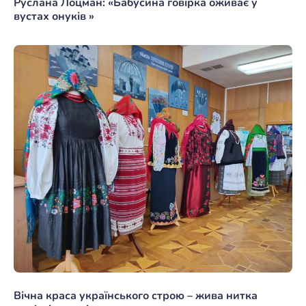
Руслана Лоцман: «Бабусина говірка оживає у
вустах онуків »
Вічна краса українського строю – жива нитка