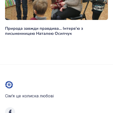
Природа завжди правдива… Інтерв’ю з
письменницею Наталею Осипчук
Сім’я це колиска любові