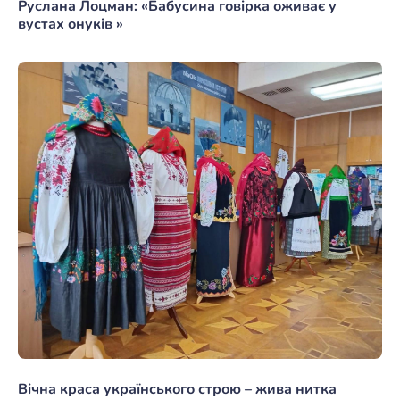
Руслана Лоцман: «Бабусина говірка оживає у
вустах онуків »
Вічна краса українського строю – жива нитка