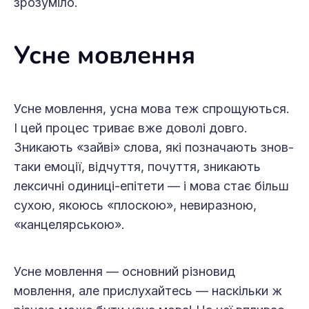
зрозуміло.
Усне мовлення
Усне мовлення, усна мова теж спрощуються.
І цей процес триває вже доволі довго.
Зникають «зайві» слова, які позначають знов-
таки емоції, відчуття, почуття, зникають
лексичні одиниці-епітети — і мова стає більш
сухою, якоюсь «плоскою», невиразною,
«канцелярською».
Усне мовлення — основний різновид
мовлення, але прислухайтесь — наскільки ж