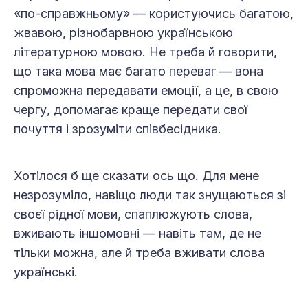
«по-справжньому» — користуючись багатою,
жвавою, різнобарвною українською
літературною мовою. Не треба й говорити,
що така мова має багато переваг — вона
спроможна передавати емоції, а це, в свою
чергу, допомагає краще передати свої
почуття і зрозуміти співбесідника.
Хотілося б ще сказати ось що. Для мене
незрозуміло, навіщо люди так знущаються зі
своєї рідної мови, спаплюжують слова,
вживають іншомовні — навіть там, де не
тільки можна, але й треба вживати слова
українські.