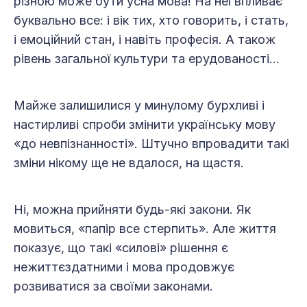
різною може бути усна мова! На неї впливає
буквально все: і вік тих, хто говорить, і стать,
і емоційний стан, і навіть професія. А також
рівень загальної культури та ерудованості…
Майже залишилися у минулому бурхливі і
настирливі спроби змінити українську мову
«до невпізнанності». Штучно впровадити такі
зміни нікому ще не вдалося, на щастя.
Ні, можна прийняти будь-які закони. Як
мовиться, «папір все стерпить». Але життя
показує, що такі «силові» рішення є
нежиттєздатними і мова продовжує
розвиватися за своїми законами.