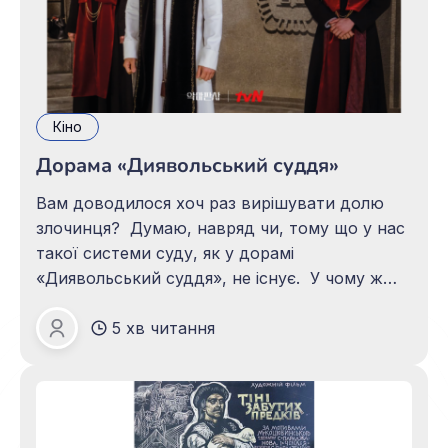
Кіно
Дорама «Диявольський суддя»
Вам доводилося хоч раз вирішувати долю
злочинця? Думаю, навряд чи, тому що у нас
такої системи суду, як у дорамі
«Диявольський суддя», не існує. У чому ж
полягає вся суть судового процесу в
5 хв читання
корейському серіалі? Тут усе просто: є три
Роксолана СІНОХАРА
судді, які виставляють суд на загальний огляд
громадян, як шоу-