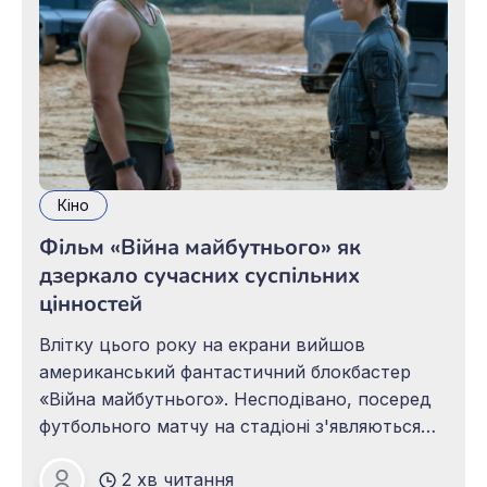
Кіно
Фільм «Війна майбутнього» як
дзеркало сучасних суспільних
цінностей
Влітку цього року на екрани вийшов
американський фантастичний блокбастер
«Війна майбутнього». Несподівано, посеред
футбольного матчу на стадіоні з'являються
люди з майбутнього із закликом допомогти
2 хв читання
їм у війні з інопланетними прибульцями, бо