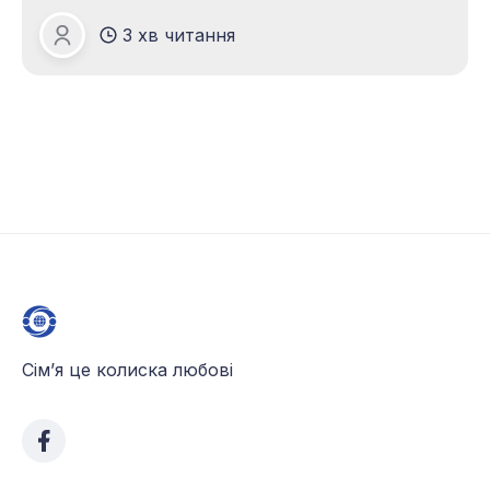
долго искала что-то подобное для своих
3 хв читання
детей: музыкальная школа, хореография,
Лариса Лебедь
художественная и языковая школа. Я думаю,
что с этим знакомы многие родители, все
это занимает очень
Сім’я це колиска любові