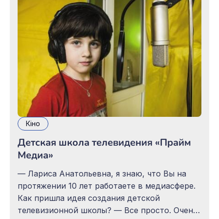
повість «Тіні забутих предків». Закоханий у
карпатський край письменник відтворив
казковий
Кіно
Детская школа телевидения «Прайм
Медиа»
— Лариса Анатольевна, я знаю, что Вы на
протяжении 10 лет работаете в медиасфере.
Как пришла идея создания детской
телевизионной школы? — Все просто. Очень