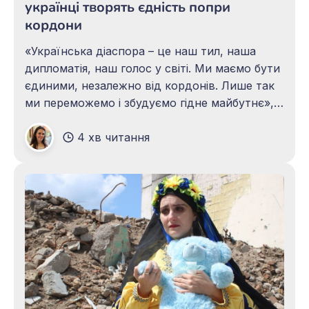
українці творять єдність попри
кордони
«Українська діаспора – це наш тил, наша
дипломатія, наш голос у світі. Ми маємо бути
єдиними, незалежно від кордонів. Лише так
ми переможемо і збудуємо гідне майбутнє», –
наголосив 14 серпня для лідерів світової
4 хв читання
української громади у Лондоні Валерій
Залужний, посол України у Великій Британії
та колишній головнокомандувач ЗСУ. І ці
слова