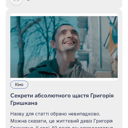
Микола СИНКОВ
справи їх погані і людству загрожує
вимирання. Люди сьогодення готові
допомогти своїм нащадкам і вирушають на
30
Кіно
Секрети абсолютного щастя Григорія
Гришкана
Назву для статті обрано невипадково.
Можна сказати, це життєвий девіз Григорія
Гришкана. У свої 40 років він самодостатня