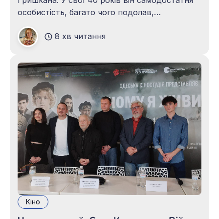
особистість, багато чого подолав,
незважаючи на діагноз ДЦП. На жаль, у
8 хв читання
нашому суспільстві не зовсім правильне
ставлення до людей з інвалідністю:
вважається, що це люди-утриманці, і що
зазвичай вони знаходяться вдома
Кіно