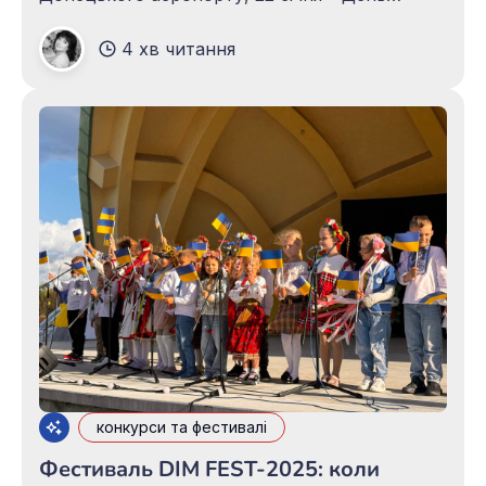
Соборності України, 24 січня – День
4 хв читання
зовнішньої розвідки України, 27 січня –
Міжнародний день пам’яті жертв Голокосту,
29 січня – День пам’яті Героїв Крут. Кожна із
цих дат вшановує героїв,
конкурси та фестивалі
Фестиваль DIM FEST-2025: коли