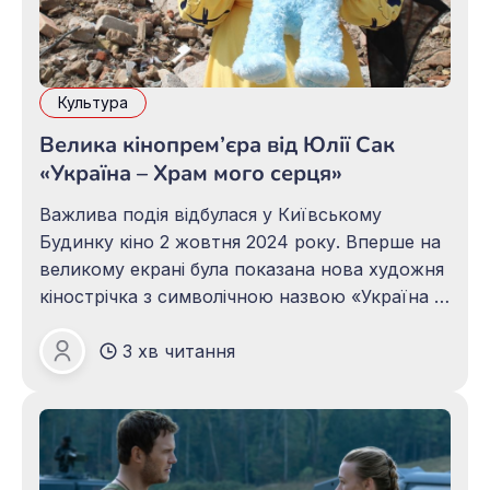
Культура
Велика кінопрем’єра від Юлії Сак
«Україна – Храм мого серця»
Важлива подія відбулася у Київському
Будинку кіно 2 жовтня 2024 року. Вперше на
великому екрані була показана нова художня
кінострічка з символічною назвою «Україна –
Храм мого серця», відзнята тандемом
3 хв читання
талановитих та креативних українських
Іван Дружковець
кінорежисерок Юлією Сак і Ольгою Тичиною-
Яновською за власним сценарієм. Це вже
дев’ята картина, створена в