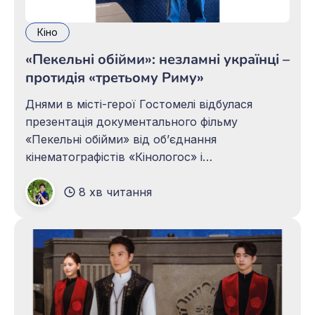
Кіно
«Пекельні обійми»: незламні українці –
протидія «третьому Риму»
Днями в місті-герої Гостомелі відбулася
презентація документального фільму
«Пекельні обійми» від об’єднання
кінематографістів «Кінологос» і
Всеукраїнського товариства «Просвіта» імені
8 хв читання
Тараса Шевченка. Автор сценарію – Павло
Мовчан, письменник, лауреат
Шевченківської премії, голова Правління ГО
ВУТ «Просвіта» ім. Т. Шевченка. Режисер
Дмитро Ломачук – український кінорежисер,
Голова правління Об'єднання
кінематографістів