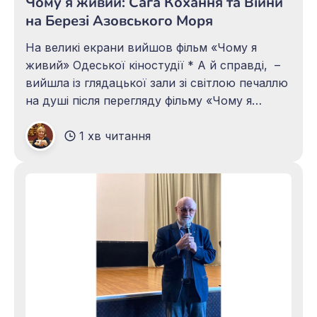
Чому я живий: Сага Кохання та Війни
на Березі Азовського Моря
На великі екрани вийшов фільм «Чому я
живий» Одеської кіностудії * А й справді, –
вийшла із глядацької зали зі світлою печаллю
на душі після перегляду фільму «Чому я
живий» (Одеська кіностудія). Фільм уже
1 хв читання
з’явився на великих екранах. Рекомендую й
попереджаю: не для слабких. Фільм про
любов і кохання. Про війну