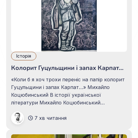
Історія
Колорит Гуцульщини і запах Карпат...
«Коли б я хоч трохи переніс на папір колорит
Гуцульщини і запах Карпат…» Михайло
Коцюбинський В історії української
літератури Михайло Коцюбинський
залишився неперевершеним майстром слова,
7 хв читання
тонким стилістом і найкращим
імпресіоністом, а лебединою його піснею та
шедевром українського письменства стала