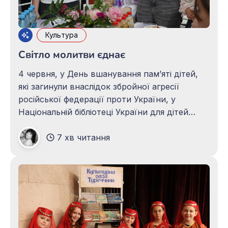
Культура
Світло молитви єднає
4 червня, у День вшанування пам’яті дітей,
які загинули внаслідок збройної агресії
російської федерації проти України, у
Національній бібліотеці України для дітей
світло молитви об’єднало у любові до
7 хв читання
України, турботі про дітей і спільному
прагненні до миру на єдиній духовній
платформі представників вищого рангу
різних релігійних конфесій та