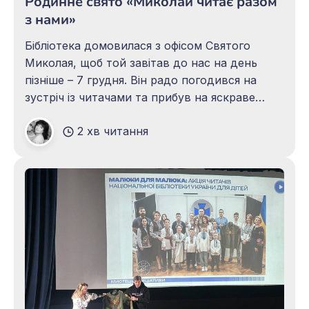
Родинне свято «Миколай читає разом
з нами»
Бібліотека домовилася з офісом Святого
Миколая, щоб той завітав до нас на день
пізніше – 7 грудня. Він радо погодився на
зустріч із читачами та прибув на яскраве
родинне свято «Миколай читає разом з
2 хв читання
нами»! Захід відвідали родини наших
читачів, наймолодші читайлики, які
зростають з бібліотекою – постійні відвідувачі
занять з казкотерапії