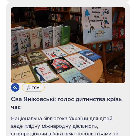
наповнилося звуками турецької музики та
радісним гомоном дітей. Подія відбулася за
сприяння та участі Посольства
Дітям
Єва Яніковські: голос дитинства крізь
час
Національна бібліотека України для дітей
веде плідну міжнародну діяльність,
співпрацюючи з багатьма посольствами та