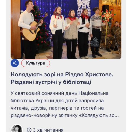
Культура
Колядують зорі на Різдво Христове.
Різдвяні зустрічі у бібліотеці
У святковий сонячний день Національна
бібліотека України для дітей запросила
читачів, друзів, партнерів та гостей на
різдвяно-новорічну збіганку «Колядують зорі
на Різдво Христове». Кожен, хто прийшов,
3 хв читання
одержав передбачення на 2026 рік. Різдво