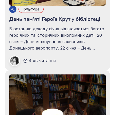
Культура
День пам’яті Героїв Крут у бібліотеці
В останню декаду січня відзначається багато
героїчних та історичних вікопомних дат: 20
січня – День вшанування захисників
Донецького аеропорту, 22 січня – День
Соборності України, 24 січня – День
4 хв читання
зовнішньої розвідки України, 27 січня –
Міжнародний день пам’яті жертв Голокосту,
29 січня – День пам’яті Героїв Крут. Кожна із
цих дат вшановує героїв,