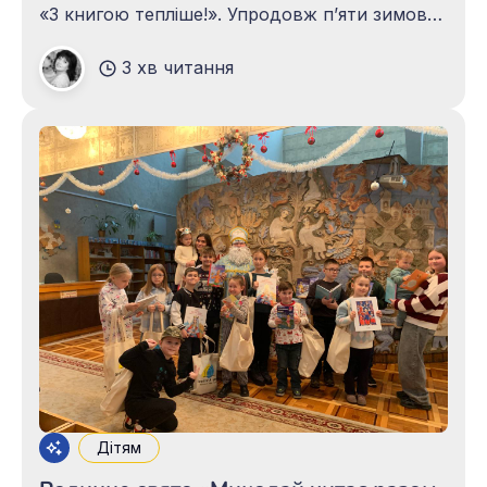
«З книгою тепліше!». Упродовж п’яти зимових
днів бібліотечні зали перетворилися на
3 хв читання
теплий простір гри, творчості та читання
захопливих історій. Програма об’єднала
найактивніших читачів, які під час канікул
щодня приходили до бібліотеки, аби
Дітям