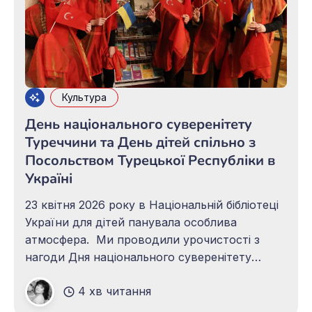
Культура
День національного суверенітету
Туреччини та День дітей спільно з
Посольством Турецької Республіки в
Україні
23 квітня 2026 року в Національній бібліотеці
України для дітей панувала особлива
атмосфера. Ми проводили урочистості з
нагоди Дня національного суверенітету
Туреччини та Дня дітей. Від самого ранку
4 хв читання
приміщення бібліотеки, оздоблене
національною символікою обох держав,