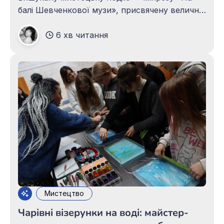
балі Шевченкової музи», присвячену величній
силі поетичного слова, натхненню та
6 хв читання
духовній спадщині генія української
літератури — Тараса Шевченка. Це була
справжня мандрівка у світ поезії, гармонії й
витонченості, де звучало слово та оживали
рядки, що століттями
Мистецтво
Чарівні візерунки на воді: майстер-