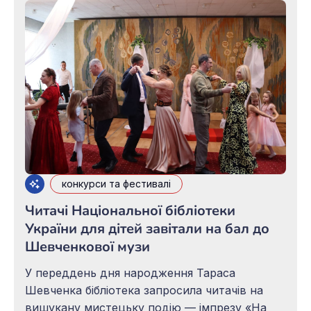
Відкриття відбулося у мистецькому просторі
Полтавської обласної філармонії.
конкурси та фестивалі
Читачі Національної бібліотеки
України для дітей завітали на бал до
Шевченкової музи
У переддень дня народження Тараса
Шевченка бібліотека запросила читачів на
вишукану мистецьку подію — імпрезу «На