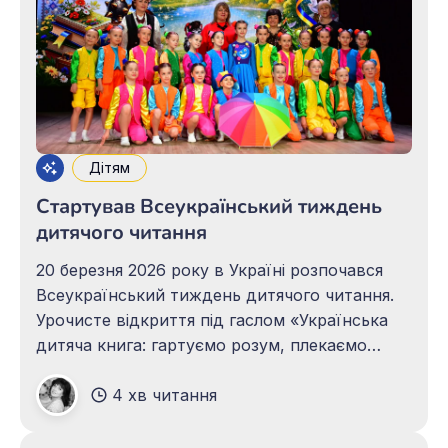
Дітям
Стартував Всеукраїнський тиждень
дитячого читання
20 березня 2026 року в Україні розпочався
Всеукраїнський тиждень дитячого читання.
Урочисте відкриття під гаслом «Українська
дитяча книга: гартуємо розум, плекаємо
серце» організували Національна бібліотека
4 хв читання
України для дітей та Полтавська обласна
бібліотека для юнацтва ім. Олеся Гончара за
підтримки Міністерства культури України.