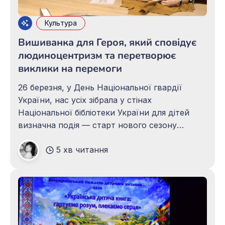
Культура
Вишиванка для Героя, який сповідує
людиноцентризм та перетворює
виклики на перемоги
26 березня, у День Національної гвардії
України, нас усіх зібрала у стінах
Національної бібліотеки України для дітей
визначна подія — старт нового сезону
Всеукраїнського проєкту «Вишиванка для
5 хв читання
Героя». Чому ми стартуємо саме у цей день?
А тому, що нас із нацгвардійцями єднає
міцна дружба, а герой нашого нового сезону
— командувач НГУ,