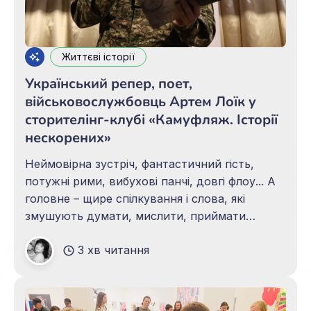
Життєві історії
Український репер, поет,
військовослужбовць Артем Лоїк у
сторителінг-клубі «Камуфляж. Історії
нескорених»
Неймовірна зустріч, фантастичний гість,
потужні рими, вибухові панчі, довгі флоу... А
головне – щире спілкування і слова, які
змушують думати, мислити, приймати
рішення. Незабутня зустріч у сторителінг-
3 хв читання
клубі «Камуфляж. Історії нескорених» з
Артемом Лоїком – українським репером,
поетом, військовослужбовцем, щирим
патріотом, справжнім українцем.