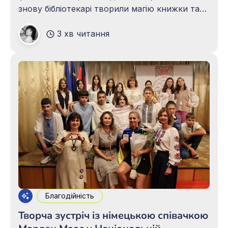
знову бібліотекарі творили магію книжки та
відкривали різноманітні можливості сучасної
3 хв читання
бібліотеки. У перший день фестивалю
відвідувачі бібліотечного стенду поринули у
книжково-розважальні пригоди разом із
казковими персонажами – Коалою та
Абеткою. Діти відгадували загадки
Благодійність
Творча зустріч із німецькою співачкою