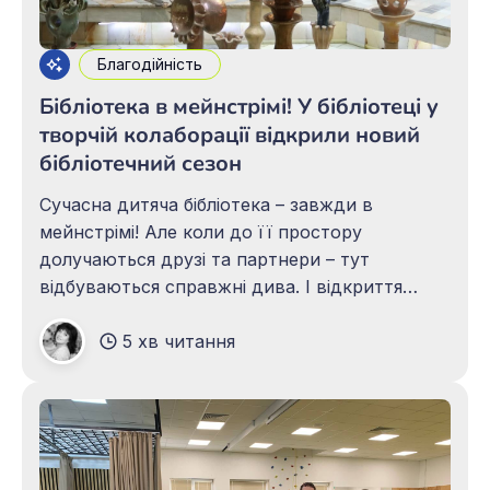
Благодійність
Бібліотека в мейнстрімі! У бібліотеці у
творчій колаборації відкрили новий
бібліотечний сезон
Сучасна дитяча бібліотека – завжди в
мейнстрімі! Але коли до її простору
долучаються друзі та партнери – тут
відбуваються справжні дива. І відкриття
нового бібліотечного сезону 2025–2026 років
5 хв читання
було саме таким – сповненим несподіваних
відкриттів, нових друзів та незвичайних
пропозицій! Відкрила свято генеральний
директор бібліотеки Алла Гордієнко, яка у
своєму вітальному слові