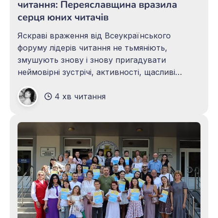
читання: Переяславщина вразила
серця юних читачів
Яскраві враження від Всеукраїнського
форуму лідерів читання не тьмяніють,
змушують знову і знову пригадувати
неймовірні зустрічі, активності, щасливі
моменти. Ми безмежно вдячні нашим
4 хв читання
партнерам і спонсорам – Університету
Григорія Сковороди в Переяславі,
Національному історико-етнографічному
заповіднику «Переяслав» та Переяславській
міській раді за глибоке змістовне і дозвіллєве
наповнення програми перебування
найкращих читачів