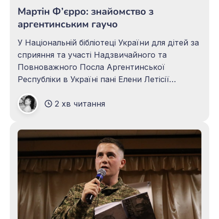
Мартін Ф’єрро: знайомство з
аргентинським гаучо
У Національній бібліотеці України для дітей за
сприяння та участі Надзвичайного та
Повноважного Посла Аргентинської
Республіки в Україні пані Елени Летісії
Мікусінскі 18 листопада відбулася особлива
2 хв читання
подія. Вона присвячена Дню традицій
Аргентини, який щорічно відзначають 10
листопада, та дню народження видатного
поета Хосе Ернандеса. Захід урочисто
відкрила Генеральний директор бібліотеки