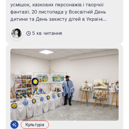
усмішок, казкових персонажів і творчої
фантазії. 20 листопада у Всесвітній День
дитини та День захисту дітей в Україні
Національна бібліотека України для дітей
5 хв читання
запросила своїх читачів, партнерів і гостей
на яскраве, тепле та щире свято – Казкову
переберію. Книгозбірня повнилася казковими
персонажами, героями улюблених дитячих
Культура