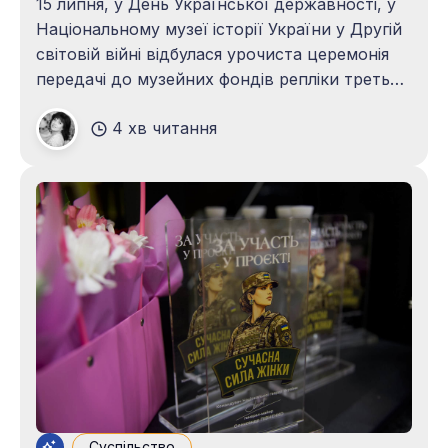
15 липня, у День Української державності, у
Національному музеї історії України у Другій
світовій війні відбулася урочиста церемонія
передачі до музейних фондів репліки третьої
рукотворної «Вишиванки для Героя»,
4 хв читання
створеної для Героя України, ексначальника
Головного управління розвідки Міністерства
оборони України, очільника Офісу
Президента України – генерал-лейтенанта
Кирила Буданова. Подія стала продовженням
Суспільство