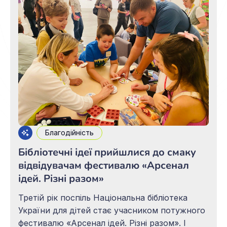
Громадянська позиція Артема – це
усвідомлена трансформація, про яку він
Благодійність
Бібліотечні ідеї прийшлися до смаку
відвідувачам фестивалю «Арсенал
ідей. Різні разом»
Третій рік поспіль Національна бібліотека
України для дітей стає учасником потужного
фестивалю «Арсенал ідей. Різні разом». І