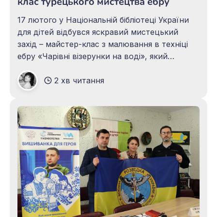
клас турецького мистецтва ебру
17 лютого у Національній бібліотеці України
для дітей відбувся яскравий мистецький
захід – майстер-клас з малювання в техніці
ебру «Чарівні візерунки на воді», який
подарував дітям незабутні емоції, нові знання
2 хв читання
та враження. Подія відбулася за сприяння та
участі представників Інституту імені Юнуса
Емре – Центру турецької культури в Києві:
координатора Алі