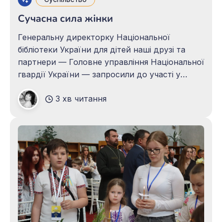
Сучасна сила жінки
Генеральну директорку Національної
бібліотеки України для дітей наші друзі та
партнери — Головне управління Національної
гвардії України — запросили до участі у
проєкті «Сучасна сила жінки» у культурно-
3 хв читання
мистецькому хабі «НГУ Sound Recovery». У
своєму виступі на заході Алла Іванівна
розкрила роботу бібліотеки у час війни, її
важливу місію зі збереження пам’