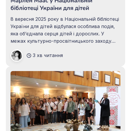
Марлен Маас у Національній
бібліотеці України для дітей
8 вересня 2025 року в Національній бібліотеці
України для дітей відбулася особлива подія,
яка об’єднала серця дітей і дорослих. У
межах культурно-просвітницького заходу
«Голос, який об’єднує серця і країни!» до нас
3 хв читання
завітала Марлен Маас — німецька співачка,
авторка пісень, акторка, каскадерка,
присяжна судова перекладачка та щира
прихильниця України.