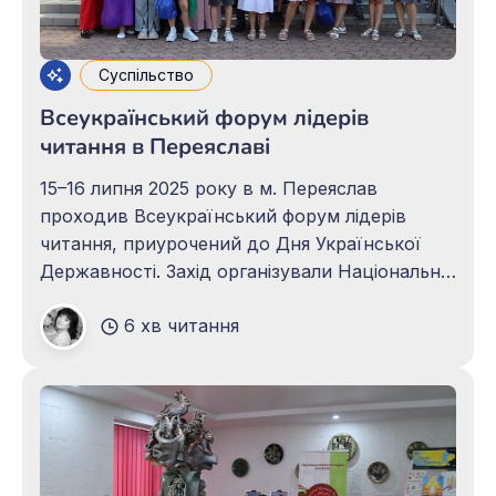
Суспільство
Всеукраїнський форум лідерів
читання в Переяславі
15–16 липня 2025 року в м. Переяслав
проходив Всеукраїнський форум лідерів
читання, приурочений до Дня Української
Державності. Захід організували Національна
бібліотека України для дітей, Національна
6 хв читання
секція IBBY, Українська асоціація працівників
бібліотек для дітей, Університет Григорія
Сковороди в Переяславі, Національний
історико-етнографічний заповідник
«Переяслав» за підтримки Міністерства
культури та стратегічних