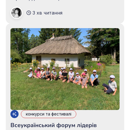
України для дітей висадився у сучасному
3 хв читання
спортивно-реабілітаційному центрі для
ветеранів України TYTANOVI Rehab. Тут
захисникам зі складною ампутацією кінцівок
допомагають повертатися до рухомого
життя. Бібліотекарі і читачі завітали до
конкурси та фестивалі
Всеукраїнський форум лідерів