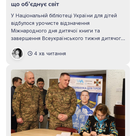
що об’єднує світ
У Національній бібліотеці України для дітей
відбулося урочисте відзначення
Міжнародного дня дитячої книги та
завершення Всеукраїнського тижня дитячого
читання — події, яка щороку об’єднує тисячі
4 хв читання
юних читачів, бібліотекарів, письменників і
всіх, хто вірить у силу книжки. Цьогорічний
фінал пройшов під гаслом «Українська книга
творить майбутнє» і став не лише підсумком