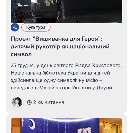
Культура
Проєкт “Вишиванка для Героя”:
дитячий рукотвір як національний
символ
25 грудня, у день світлого Різдва Христового,
Національна бібліотека України для дітей
здійснила ще одну символічну місію –
передала в Музей історії України у Другій
світовій війні репліку вишитої сорочки для
2 хв читання
Голови СБУ – Василя Васильовича Малюка.
Барвиста вишиванка зберігатиметься у
фондах музею та розповідатиме нащадкам
про унікальний рукотвір, вишитий юними
читачами