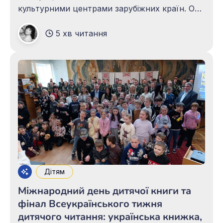
культурними центрами зарубіжних країн. От і
29 квітня за сприяння та підтримки
5 хв читання
Посольства Угорщини в Україні, зокрема
Його Високоповажності Надзвичайного та
Повноважного Посла Угорщини в Україні
Антала Хейзера, в бібліотеці урочисто
відзначили 100-річчя з дня
Дітям
Міжнародний день дитячої книги та
фінал Всеукраїнського тижня
дитячого читання: українська книжка,