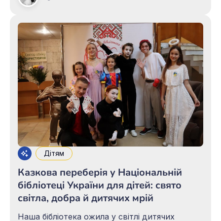
Христове – це час, коли навіть у найтемніші
дні запалюється світло. Світло любові,
єдності та миру. Тож і
Дітям
Казкова переберія у Національній
бібліотеці України для дітей: свято
світла, добра й дитячих мрій
Наша бібліотека ожила у світлі дитячих