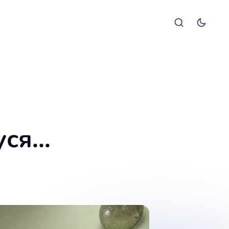
ся...