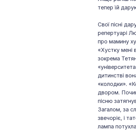
тепер їй дару
Свої пісні да
репертуарі Лю
про мамину ху
«Хустку мені в
зокрема Тетян
«університета
дитинстві вон
«колодки». «К
двором. Почин
пісню затягнув
Загалом, за с
звечоріє, і т
лампа потухла