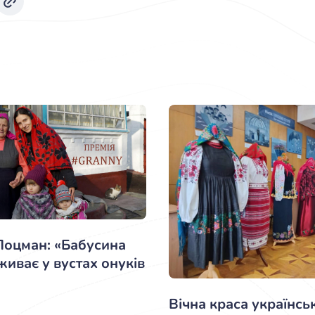
Лоцман: «Бабусина
живає у вустах онуків
Вічна краса українсь