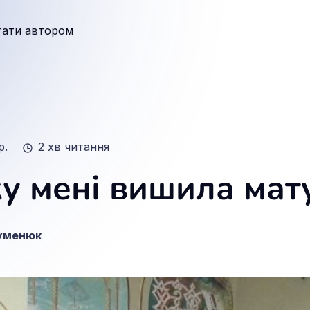
тати автором
р.
2 хв читання
у мені вишила мату
Гуменюк