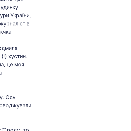
Будинку
ри України,
журналістів
жчка.
Людмила
(!) хустин.
а, це моя
а
у. Ось
проводжували
її роду, то