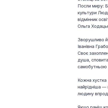
Посли миру: Б
культури Люд
відмінник осв
Ольга Ходацьк
Зворушливо й
Іванівна Грабо
Своє захоплен
душа, сповита
самобутньою 
Кожна хустка 
найрідніша — 
людину впрод
Якщо раніш ко