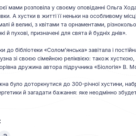
оєї мами розповіла у своєму оповіданні Ольга Хода
ки. А хустки в житті її неньки на особливому місці.
алі й великі, з квітами та орнаментами, різнокольо
кі й пухові, призначені для свята й будніх днів».
ки до бібліотеки «Солом’янська» завітала і постійн
на зі своєю сімейною реліквією: також хусткою, я
івна дружина автора підручника «Біологія» В. М
на було доторкнутися до 300-річної хустини, наб
ергетики й загадати бажання: яке неодмінно збуде
: