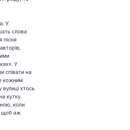
а. У
шать слова
я пісня
авторів,
чими
ках». У
и співати на
же кожним
у вулиці хтось
на кутку.
ною, коли
, щоб аж