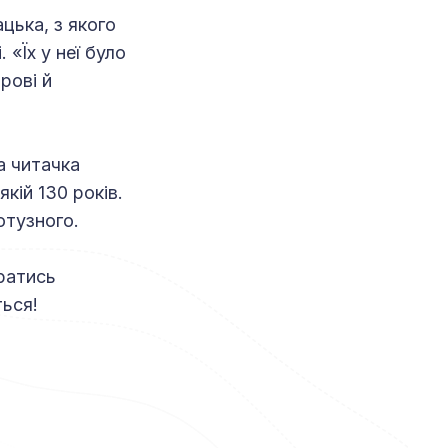
цька, з якого
 «Їх у неї було
рові й
а читачка
кій 130 років.
отузного.
ратись
ться!