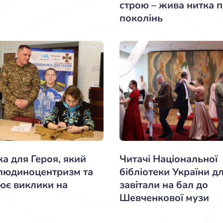
строю – жива нитка п
поколінь
а для Героя, який
Читачі Національної
 людиноцентризм та
бібліотеки України дл
ює виклики на
завітали на бал до
Шевченкової музи