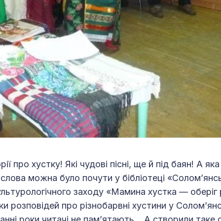
орії про хустку! Які чудові пісні, ще й під баян! А як
і слова можна було почути у бібліотеці «Солом’янс
льтурологічного заходу «Мамина хустка — оберіг 
ьки розповідей про різнобарвні хустини у Солом’ян
анні роки читачі не пам’ятають... А створили таке 