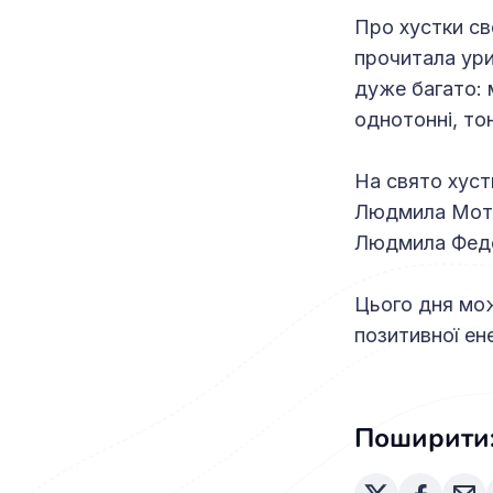
Про хустки св
прочитала урив
дуже багато: м
однотонні, тон
На свято хуст
Людмила Мотуз
Людмила Федор
Цього дня мож
позитивної ен
Поширити