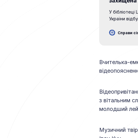
захищена
У бібліотеці
України відбу
«Вишиванка –
успіху право
Справи сі
прийняла гім
було розпоча
правовим ліц
Іванюк, яка в
Вчителька-еме
відеопоясненн
Відеопривітанн
з вітальним с
молодший лей
Музичний твір