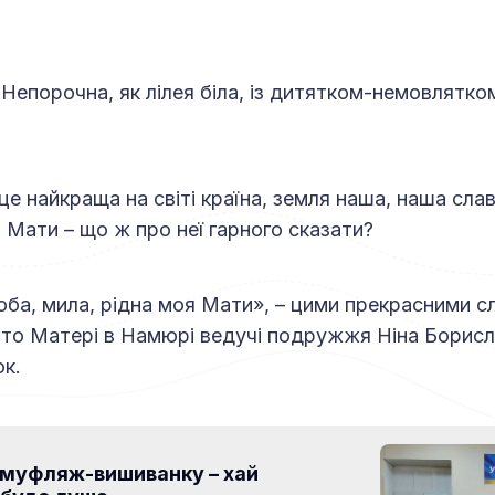
Непорочна, як лілея біла, із дитятком-немовлятко
це найкраща на світі країна, земля наша, наша сла
я Мати – що ж про неї гарного сказати?
юба, мила, рідна моя Мати», – цими прекрасними 
то Матері в Намюрі ведучі подружжя Ніна Борисл
к.
амуфляж-вишиванку – хай