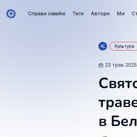
Справи сімейні
Теги
Автори
Ми
С
Культура
23 трав 2025
Свято
трав
в Бел