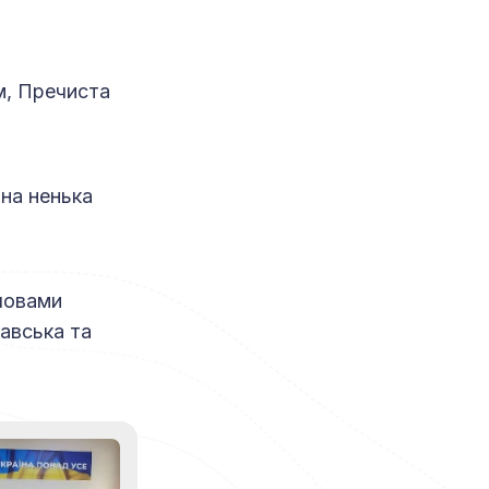
м, Пречиста
вна ненька
словами
авська та