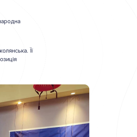
 народна
олянська. Її
позиція