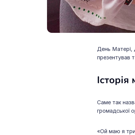
День Матері, Д
презентував т
Історія
Саме так назв
громадської о
«Ой маю я три 