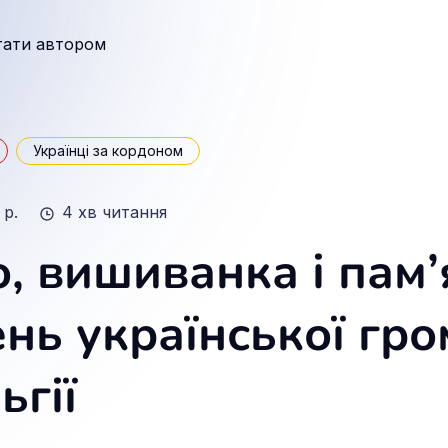
тати автором
Українці за кордоном
 р.
4 хв читання
, вишиванка і пам’
ень української гр
ьгії