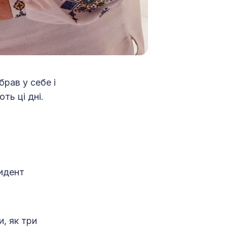
брав у себе і
ть ці дні.
зидент
и, як три