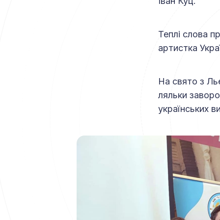
Іван Куц.
Теплі слова п
артистка Укра
На свято з Ль
ляльки заворо
українських в