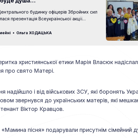
 буде душа…
 Центрального будинку офіцерів Збройних cил
лася презентація Всеукраїнської акції
 оберіг для воїна» ХV форуму «Формула
вої держави очима дітей», естафету якої
мейні
Ольга ХОДАЦЬКА
назія-інтернат №13 міста Києва. Цю акцію
то у травні 2024 року Тернопільським
еєм №2. Ініціювала її другокласниця Софійка
ідправила
ритка християнської етики Марія Власюк надісла
я про свято Матері.
я надійшло і від військових ЗСУ, які боронять Укр
ловом звернувся до українських матерів, які мешкаю
тенант Віктор Кравцов.
 «Мамина пісня» подарували присутнім сімейний д