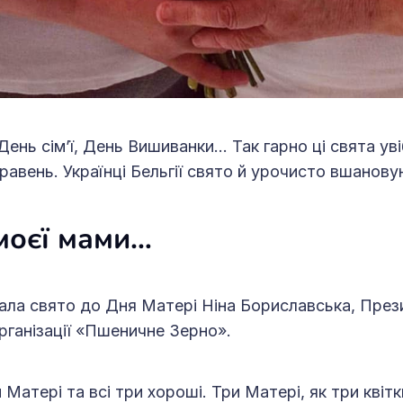
ень сім’ї, День Вишиванки… Так гарно ці свята уві
равень. Українці Бельгії свято й урочисто вшановую
 моєї мами…
ала свято до Дня Матері Ніна Бориславська, Пре
рганізації «Пшеничне Зерно».
Матері та всі три хороші. Три Матері, як три квітк