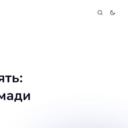
ять:
омади