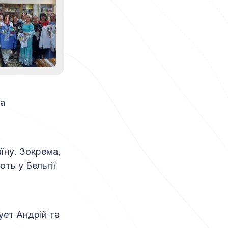
ла
аїну. Зокрема,
ть у Бельгії
ует Андрій та