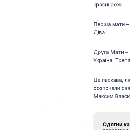
красні рожі!
Перша мати – 
Діва.
Друга Мати – 
Україна. Трет
Це ласкава, л
розпочали свя
Максим Власю
Одягни к