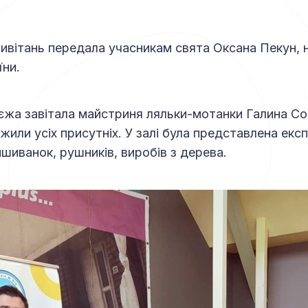
ривітань передала учасникам свята Оксана Пекун,
їни.
єжа завітала майстриня ляльки-мотанки Галина Сок
жили усіх присутніх. У залі була представлена екс
ишиванок, рушників, виробів з дерева.