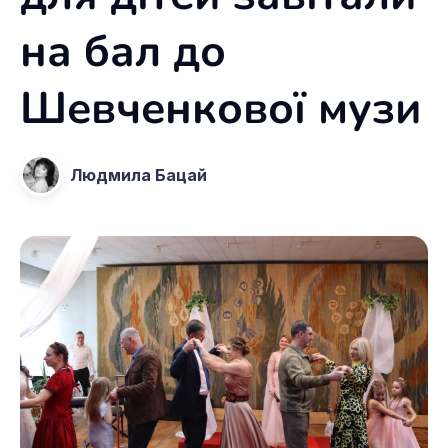
на бал до
Шевченкової музи
Людмила Бацай