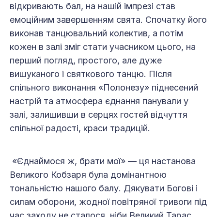
відкривають бал, на нашій імпрезі став
емоційним завершенням свята. Спочатку його
виконав танцювальний колектив, а потім
кожен в залі зміг стати учасником цього, на
перший погляд, простого, але дуже
вишуканого і святкового танцю. Після
спільного виконання «Полонезу» піднесений
настрій та атмосфера єднання панували у
залі, залишивши в серцях гостей відчуття
спільної радості, краси традицій.
«Єднаймося ж, брати мої» — ця настанова
Великого Кобзаря була домінантною
тональністю нашого балу. Дякувати Богові і
силам оборони, жодної повітряної тривоги під
час заходу не сталося, ніби Великий Тарас