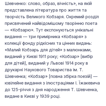
Шевченко: слово, образ, вічність», на якій
представлена література про життя та
творчість Великого Кобзаря. Окремий розділ
присвячений найвідомішому творінню поета
— «Кобзарю». Тут експонуються унікальні
видання — три примірника «Кобзаря» з
колекції фонду рідкісних та цінних видань:
«Малий Кобзарь для дітей» з малюнками,
виданий у Києві 1911 року; «Кобзар» [вибір
для дітей], виданий у Львові 1914 року в
друкарні Наукового Товариства ім. Т.
Шевченка; «Кобзар» [повна збірка поезій] —
ювілейне видання з ілюстраціями І. Їжакевича
до 125-річчя з дня народження Т. Шевченка,
видане в Києві у 1939 році.