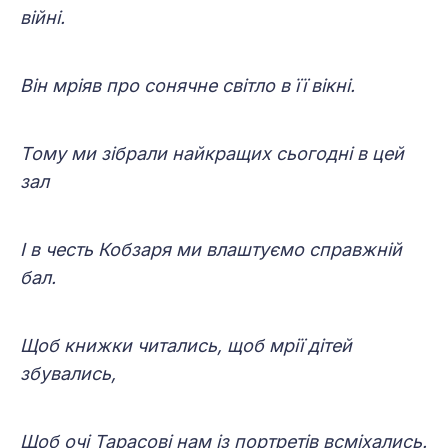
війні.
Він мріяв про сонячне світло в її вікні.
Тому ми зібрали найкращих сьогодні в цей
зал
І в честь Кобзаря ми влаштуємо справжній
бал.
Щоб книжки читались, щоб мрії дітей
збувались,
Щоб очі Тарасові нам із портретів всміхались.