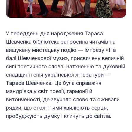
У переддень дня народження Тараса
Шевченка бібліотека запросила читачів на
вишукану мистецьку подію — імпрезу «На
балі Шевченкової музи», присвячену величній
силі поетичного слова, натхненню та духовній
спадщині генія української літератури —
Тараса Шевченка. Це була справжня
мандрівка у світ поезії, гармонії й
витонченості, де звучало слово та оживали
рядки, що століттями хвилюють серця,
пробуджують думку і кличуть до світла.