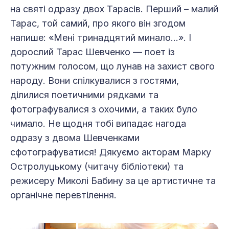
на святі одразу двох Тарасів. Перший – малий
Тарас, той самий, про якого він згодом
напише: «Мені тринадцятий минало…». І
дорослий Тарас Шевченко — поет із
потужним голосом, що лунав на захист свого
народу. Вони спілкувалися з гостями,
ділилися поетичними рядками та
фотографувалися з охочими, а таких було
чимало. Не щодня тобі випадає нагода
одразу з двома Шевченками
сфотографуватися! Дякуємо акторам Марку
Остролуцькому (читачу бібліотеки) та
режисеру Миколі Бабину за це артистичне та
органічне перевтілення.