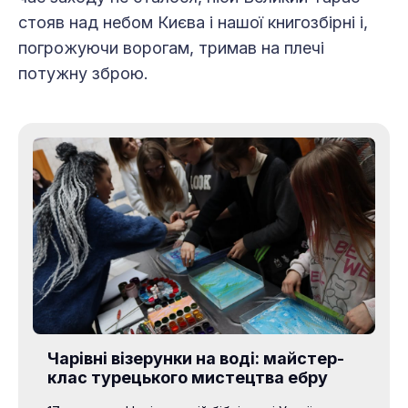
стояв над небом Києва і нашої книгозбірні і,
погрожуючи ворогам, тримав на плечі
потужну зброю.
Чарівні візерунки на воді: майстер-
клас турецького мистецтва ебру