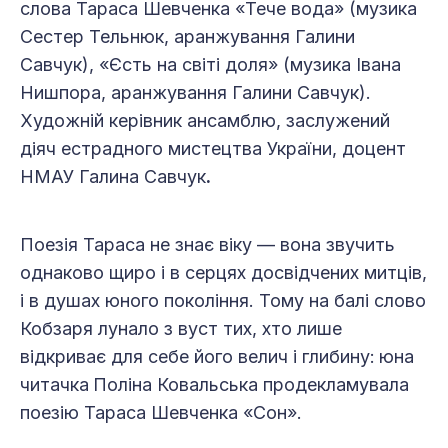
слова Тараса Шевченка «Тече вода» (музика
Сестер Тельнюк, аранжування Галини
Савчук), «Єсть на світі доля» (музика Івана
Нишпора, аранжування Галини Савчук).
Художній керівник ансамблю, заслужений
діяч естрадного мистецтва України, доцент
НМАУ Галина Савчук
.
Поезія Тараса не знає віку — вона звучить
однаково щиро і в серцях досвідчених митців,
і в душах юного покоління. Тому на балі слово
Кобзаря лунало з вуст тих, хто лише
відкриває для себе його велич і глибину:
юна
читачка
Поліна Ковальська продекламувала
поезію Тараса Шевченка «Сон».