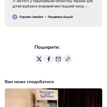
17 лютого у Національній бібліотеці України для
дітей відбувся яскравий мистецький захід –
майстер-клас з малювання в техніці ебру
«Чарівні візерунки на воді», який подарував
Справи сімейні
Людмила Бацай
дітям незабутні емоції, нові знання та враження.
Подія відбулася за сприяння та участі
представників Інституту імені Юнуса Емре –
Центру турецької культури в Києві:
координатора Алі Огузхана
Поширити:
Вам може сподобатися