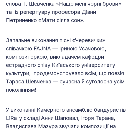
слова Т. Шевченка «Нащо мені чорні брови»
та із репертуару професора Діани
Петриненко «Мати сіяла сон».
Запальне виконання пісні «Черевички»
співачкою FAJNA — Іриною Усачовою
,
композиторкою, викладачем кафедри
естрадного співу Київського університету
культури, продемонструвало всім, що поезія
Тараса Шевченка — сучасна й суголосна усім
поколінням!
У виконанні Камерного ансамблю бандуристів
LiRa
у складі
Анни
Шаповал, Ігоря Тарана,
Владислава Мазура звучали композиції на