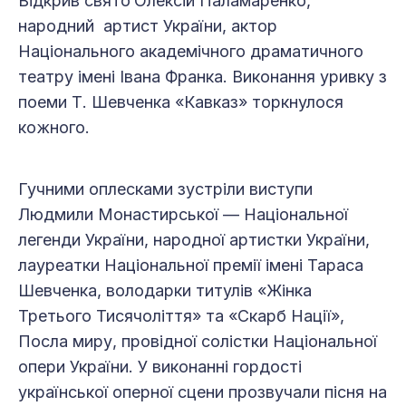
Відкрив свято
Олексій Паламаренко,
народний артист України, актор
Національного академічного драматичного
театру імені Івана Франка. Виконання уривку з
поеми Т. Шевченка «Кавказ» торкнулося
кожного.
Гучними оплесками зустріли виступи
Людмили Монастирської — Національної
легенди України, народної артистки України,
лауреатки Національної премії імені Тараса
Шевченка, володарки титулів «Жінка
Третього Тисячоліття» та «Скарб Нації»,
Посла миру, провідної солістки Національної
опери України. У виконанні гордості
української оперної сцени прозвучали пісня на