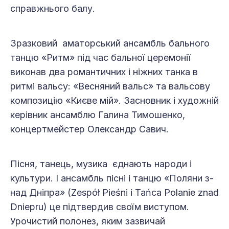
справжнього балу.
Зразковий аматорський ансамбль бального
танцю «Ритм» під час бальної церемонії
виконав два романтичних і ніжних танка в
ритмі вальсу: «Весняний вальс» та вальсову
композицію «Києве мій». Засновник і художній
керівник ансамблю Галина Тимошенко,
концертмейстер Олександр Савич.
Пісня, танець, музика єднають народи і
культури. І ансамбль пісні і танцю «Поляни з-
над Дніпра» (Zespół Pieśni i Tańca Polanie znad
Dniepru) це підтвердив своїм виступом.
Урочистий полонез, яким зазвичай