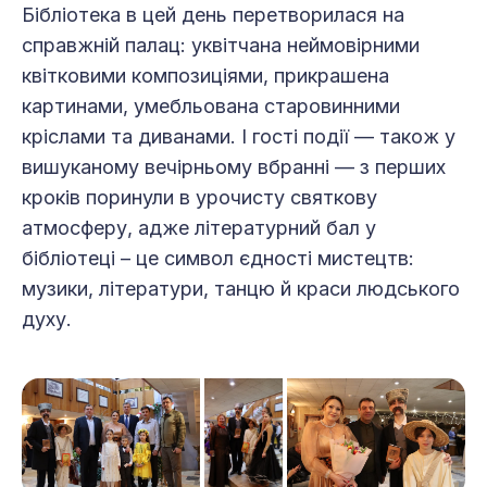
Бібліотека в цей день перетворилася на
справжній палац: уквітчана неймовірними
квітковими композиціями, прикрашена
картинами, умебльована старовинними
кріслами та диванами. І гості події — також у
вишуканому вечірньому вбранні — з перших
кроків поринули в урочисту святкову
атмосферу, адже літературний бал у
бібліотеці – це символ єдності мистецтв:
музики, літератури, танцю й краси людського
духу.