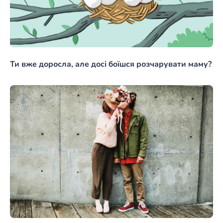
Ти вже доросла, але досі боїшся розчарувати маму?