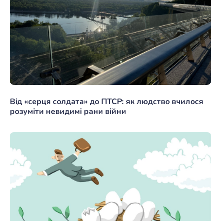
Від «серця солдата» до ПТСР: як людство вчилося
розуміти невидимі рани війни