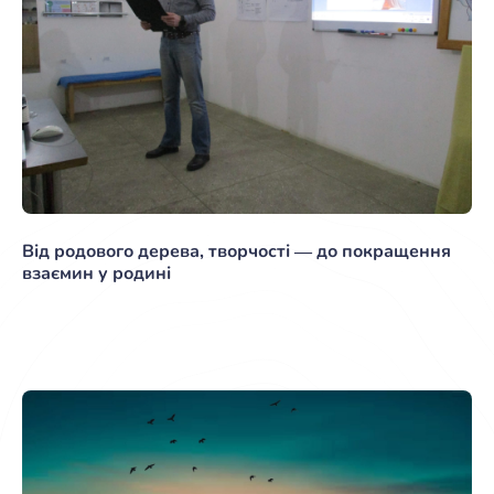
Від родового дерева, творчості ― до покращення
взаємин у родині