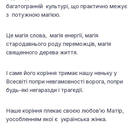
багатогранній культурі, що практично межує
з потужною магією.
Це магія слова, магія енергії, магія
стародавнього роду переможців, магія
священного дерева життя.
І саме його коріння тримає нашу неньку у
Всесвіті попри невгамовності ворога, попри
будь-які негаразди і трагедії.
Наше коріння плекає своєю любов’ю Матір,
уособленням якої є українська жінка.