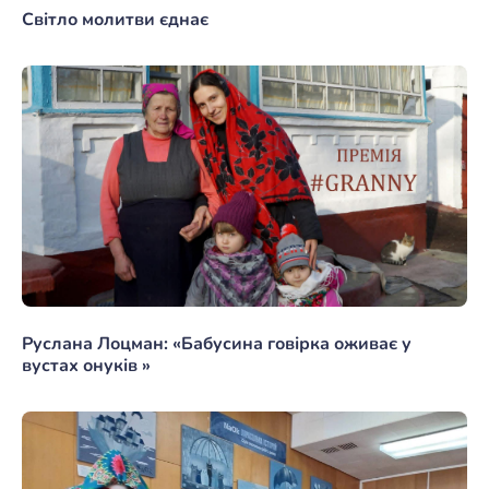
Світло молитви єднає
Руслана Лоцман: «Бабусина говірка оживає у
вустах онуків »