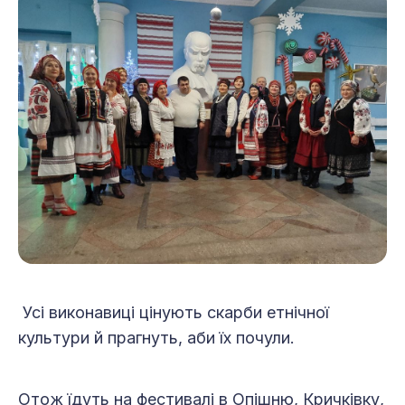
Усі виконавиці цінують скарби етнічної
культури й прагнуть, аби їх почули.
Отож їдуть на фестивалі в Опішню, Кричківку,