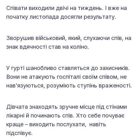
Співати виходили двічі на тиждень. І вже на
початку листопада досягли результату.
Зворушив військовий, який, слухаючи спів, на
знак вдячності став на коліно.
У гурті шанобливо ставляться до захисників.
Вони не атакують госпіталі своїм співом, не
нав’язуються, розуміють ступінь враженості.
Дівчата знаходять зручне місце під стінами
лікарні й починають спів. Хто себе почуває
краще – виходить послухати, навіть
підспівує.