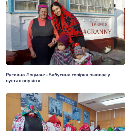
Руслана Лоцман: «Бабусина говірка оживає у
вустах онуків »