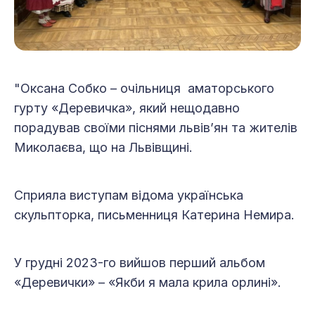
"Оксана Собко – очільниця аматорського
гурту «Деревичка», який нещодавно
порадував своїми піснями львів’ян та жителів
Миколаєва, що на Львівщині.
Сприяла виступам відома українська
скульпторка, письменниця Катерина Немира.
У грудні 2023-го вийшов перший альбом
«Деревички» – «Якби я мала крила орлині».