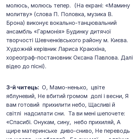
молюсь, молюсь тепер. (На екрані: «Мамину
молитву» (слова П. Половка, музика В.
Брона) виконує вокально-танцювальний
ансамбль «Гармонія» Будинку дитячої
творчості Шевченківського району м. Києва.
Художній керівник Лариса Краюхіна,
хореограф-постановник Оксана Павлова. Далі
відео до пісні).
3-й читець:
О, Мамо-ненько, цвіте
яблуневий, Не вбитий громом долі і весни, Я
вам готовий прихилити небо, Щасливі й
світлі надсилати сни. Та ви мені шепочете:
«Спасибі. Онукам, сину, небо прихиляй, А
щире материнське диво-сниво, Не переводь