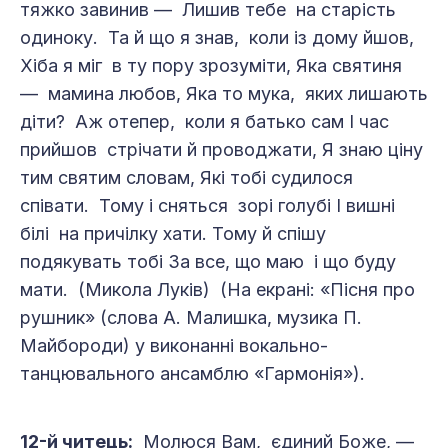
тяжко завинив — Лишив тебе на старість
одиноку. Та й що я знав, коли із дому йшов,
Хіба я міг в ту пору зрозуміти, Яка святиня
— мамина любов, Яка то мука, яких лишають
діти? Аж отепер, коли я батько сам І час
прийшов стрічати й проводжати, Я знаю ціну
тим святим словам, Які тобі судилося
співати. Тому і сняться зорі голубі І вишні
білі на причілку хати. Тому й спішу
подякувать тобі За все, що маю і що буду
мати. (Микола Луків) (На екрані: «Пісня про
рушник» (слова А. Малишка, музика П.
Майбороди) у виконанні вокально-
танцювального ансамблю «Гармонія»).
12-й читець:
Молюся Вам, єдиний Боже, —