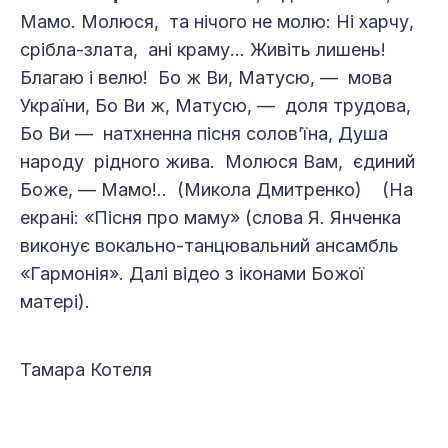
Мамо. Молюся, та нічого не молю: Ні харчу,
срібла-злата, ані краму... Живіть лишень!
Благаю і велю! Бо ж Ви, Матусю, — мова
України, Бо Ви ж, Матусю, — доля трудова,
Бо Ви — натхненна пісня солов’їна, Душа
народу рідного жива. Молюся Вам, єдиний
Боже, — Мамо!.. (Микола Дмитренко) (На
екрані: «Пісня про маму» (слова Я. Янченка
виконує вокально-танцювальний ансамбль
«Гармонія». Далі відео з іконами Божої
матері).
Тамара Котеля