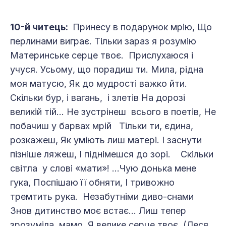
10-й читець:
Принесу в подарунок мрію, Що
перлинами виграє. Тільки зараз я розумію
Материнське серце твоє. Прислухаюся і
учуся. Усьому, що порадиш ти. Мила, рідна
моя матусю, Як до мудрості важко йти.
Скільки бур, і вагань, і злетів На дорозі
великій тій... Не зустрінеш всього в поетів, Не
побачиш у барвах мрій Тільки ти, єдина,
розкажеш, Як уміють лиш матері. І заснути
пізніше ляжеш, І піднімешся до зорі. Скільки
світла у слові «мати»! ...Чую донька мене
гука, Поспішаю її обняти, І тривожно
тремтить рука. Незабутніми диво-снами
Знов дитинство моє встає... Лиш тепер
зрозуміла, мамо, Я велике серце твоє. (Леся