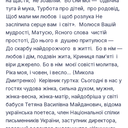
на щастя, не збавляй. Бо сни мої — одвічна
туга й мука, Турбота про дітей, про родовід,
Щоб мали ми любов і щоб розлука Не
засліпила серце вам і світ». Молюся Вашій
мудрості, Матусю, Ясного слова чистій
простоті, До нього я душею притулюся —
До скарбу найдорожчого в житті. Бо в нім —
любов і дім, подзвін жита, Криниця пам’яті і
віри джерело. Бо в нім моєї совісті молитва,
Ріка моя, і човен, і весло... (Микола
Дмитренко) Керівник гуртка: Сьогодні в нас у
гостях чудова жінка, сильна духом, мужня,
жінка-весна, жінка-матір, найдобріша у світі
бабуся Тетяна Василівна Майданович, відома
українська поетеса, член Національної спілки
письменників України, заступник директора,