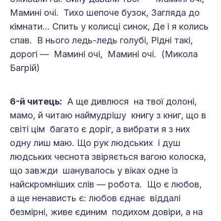
Мамині очі. Тихо шепоче бузок, Загляда до
кімнати... Спить у колисці синок, Де і я колись
спав. В нього ледь-ледь голубі, Рідні такі,
дорогі — Мамині очі, Мамині очі. (Микола
Багрій)
6-й читець:
А ще дивлюся на твої долоні,
мамо, й читаю наймудрішу книгу з книг, що в
світі цім багато є доріг, а вибрати я з них
одну лиш маю. Що рук людських і душ
людських чеснота звіряється вагою колоска,
що завжди шанувалось у віках одне із
найскромніших слів — робота. Що є любов,
а ще ненависть є: любов єднає віддалі
безмірні, живе єдиним подихом довіри, а на