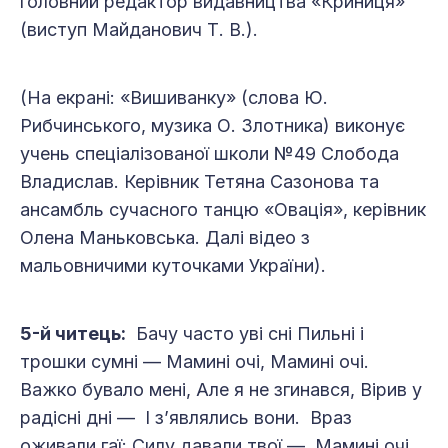
головний редактор видавництва «Криниця»
(виступ Майданович Т. В.).
(На екрані: «Вишиванку» (слова Ю.
Рибчинського, музика О. Злотника) виконує
учень спеціалізованої школи №49 Слобода
Владислав. Керівник Тетяна Сазонова та
ансамбль сучасного танцю «Овація», керівник
Олена Маньковська. Далі відео з
мальовничими куточками України).
5-й читець:
Бачу часто уві сні Пильні і
трошки сумні — Мамині очі, Мамині очі.
Важко бувало мені, Але я не згинався, Вірив у
радісні дні — І з’являлись вони. Враз
оживали гаї: Силу давали твої — Мамині очі,