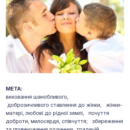
МЕТА:
виховання шанобливого,
доброзичливого ставлення до жінки, жінки-
матері, любові до рідної землі, почуття
доброти, милосердя, співчуття; збереження
та примноження родинних традицій