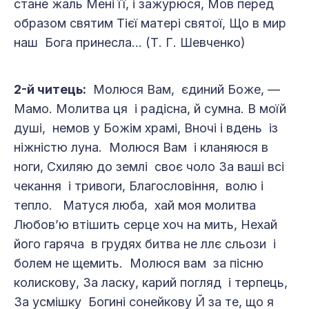
стане жаль Мені її, і зажурюся, Мов перед
образом святим Тієї матері святої, Що в мир
наш Бога принесла... (Т. Г. Шевченко)
2-й читець:
Молюся Вам, єдиний Боже, —
Мамо. Молитва ця і радісна, й сумна. В моїй
душі, немов у Божім храмі, Вночі і вдень із
ніжністю луна. Молюся Вам і кланяюся в
ноги, Схиляю до землі своє чоло За ваші всі
чекання і тривоги, Благословіння, волю і
тепло. Матуся люба, хай моя молитва
Любов’ю втішить серце хоч на мить, Нехай
його гаряча в грудях битва не ллє сльози і
болем не щемить. Молюся вам за пісню
колискову, За ласку, карий погляд і терпець,
За усмішку Богині сонейкову Й за те, що я