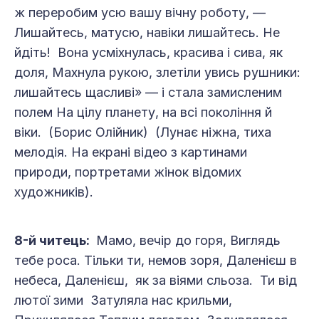
ж переробим усю вашу вічну роботу, —
Лишайтесь, матусю, навіки лишайтесь. Не
йдіть! Вона усміхнулась, красива і сива, як
доля, Махнула рукою, злетіли увись рушники:
лишайтесь щасливі» — і стала замисленим
полем На цілу планету, на всі покоління й
віки. (Борис Олійник) (Лунає ніжна, тиха
мелодія. На екрані відео з картинами
природи, портретами жінок відомих
художників).
8-й читець:
Мамо, вечір до горя, Виглядь
тебе роса. Тільки ти, немов зоря, Даленієш в
небеса, Даленієш, як за віями сльоза. Ти від
лютої зими Затуляла нас крильми,