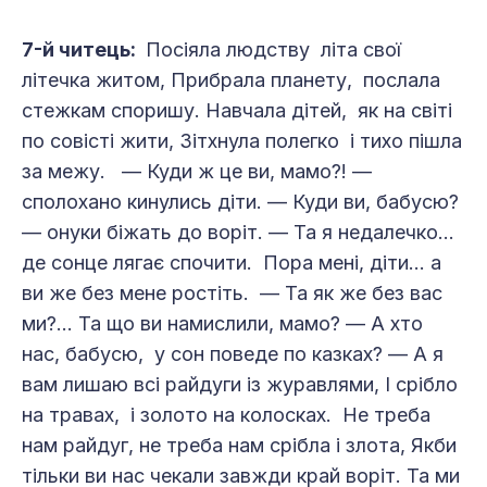
7-й читець:
Посіяла людству літа свої
літечка житом, Прибрала планету, послала
стежкам споришу. Навчала дітей, як на світі
по совісті жити, Зітхнула полегко і тихо пішла
за межу. — Куди ж це ви, мамо?! —
сполохано кинулись діти. — Куди ви, бабусю?
— онуки біжать до воріт. — Та я недалечко...
де сонце лягає спочити. Пора мені, діти... а
ви же без мене ростіть. — Та як же без вас
ми?... Та що ви намислили, мамо? — А хто
нас, бабусю, у сон поведе по казках? — А я
вам лишаю всі райдуги із журавлями, І срібло
на травах, і золото на колосках. Не треба
нам райдуг, не треба нам срібла і злота, Якби
тільки ви нас чекали завжди край воріт. Та ми