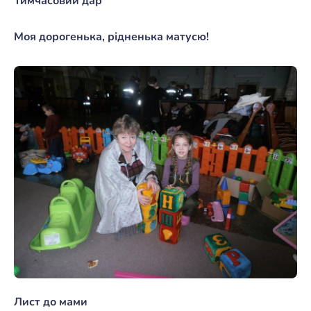
Тимчасовий дар
Моя дорогенька, рідненька матусю!
Лист до мами