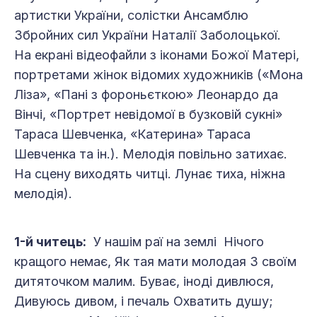
артистки України, солістки Ансамблю
Збройних сил України Наталії Заболоцької.
На екрані відеофайли з іконами Божої Матері,
портретами жінок відомих художників («Мона
Ліза», «Пані з фороньєткою» Леонардо да
Вінчі, «Портрет невідомої в бузковій сукні»
Тараса Шевченка, «Катерина» Тараса
Шевченка та ін.). Мелодія повільно затихає.
На сцену виходять читці. Лунає тиха, ніжна
мелодія).
1-й читець:
У нашім раї на землі Нічого
кращого немає, Як тая мати молодая З своїм
дитяточком малим. Буває, іноді дивлюся,
Дивуюсь дивом, і печаль Охватить душу;