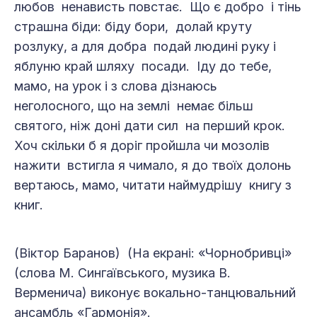
любов ненависть повстає. Що є добро і тінь
страшна біди: біду бори, долай круту
розлуку, а для добра подай людині руку і
яблуню край шляху посади. Іду до тебе,
мамо, на урок і з слова дізнаюсь
неголосного, що на землі немає більш
святого, ніж доні дати сил на перший крок.
Хоч скільки б я доріг пройшла чи мозолів
нажити встигла я чимало, я до твоїх долонь
вертаюсь, мамо, читати наймудрішу книгу з
книг.
(Віктор Баранов) (На екрані: «Чорнобривці»
(слова М. Сингаївського, музика В.
Верменича) виконує вокально-танцювальний
ансамбль «Гармонія».