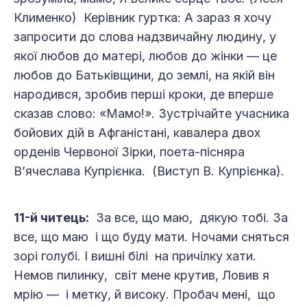
Клименко) Керівник гуртка: А зараз я хочу
запросити до слова надзвичайну людину, у
якої любов до матері, любов до жінки — це
любов до Батьківщини, до землі, на якій він
народився, зробив перші кроки, де вперше
сказав слово: «Мамо!». Зустрічайте учасника
бойових дій в Афганістані, кавалера двох
орденів Червоної Зірки, поета-пісняра
В’ячеслава Купрієнка. (Виступ В. Купрієнка).
11-й читець:
За все, що маю, дякую тобі. За
все, що маю і що буду мати. Ночами сняться
зорі голубі. І вишні білі на причілку хати.
Немов пилинку, світ мене крутив, Ловив я
мрію — і метку, й високу. Пробач мені, що