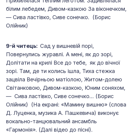
Прихилялася Теплим леготом. Задивлялася
білим лебедем, Дивом-казкою За віконечком,
— Сива ластівко, Сиве сонечко. (Борис
Олійник)
9-й читець:
Сад у вишневій порі,
Повернулись журавлі. А мені, як до зорі,
Долітати на крилі Все до тебе, як до вічної
зорі. Там, де ти колись ішла, Тиха стежка
зацвіла Вечірньою матіолою, Житом-долею
Світанковою, Дивом-казкою, Юним соняхом,
— Сива ластівко, Сиве сонечко... (Борис
Олійник) (На екрані: «Мамину вишню» (слова
Д. Луценка, музика А. Пашкевича) виконує
вокально-танцювальний ансамбль
«Гармонія». (Далі відео до пісні).