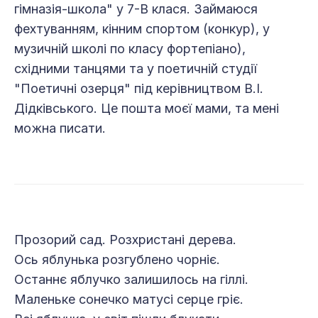
гімназія-школа" у 7-В клася. Займаюся
фехтуванням, кінним спортом (конкур), у
музичній школі по класу фортепіано),
східними танцями та у поетичній студії
"Поетичні озерця" під керівництвом В.І.
Дідківського. Це пошта моєї мами, та мені
можна писати.
Прозорий сад. Розхристані дерева.
Ось яблунька розгублено чорніє.
Останнє яблучко залишилось на гіллі.
Маленьке сонечко матусі серце гріє.