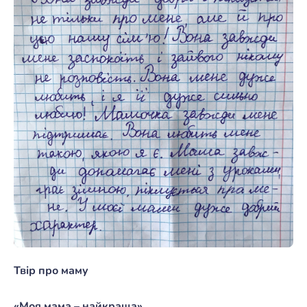
Твір про маму
«Моя мама – найкраща»