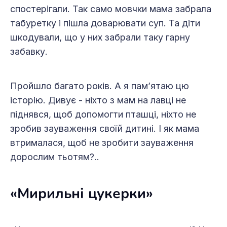
спостерігали. Так само мовчки мама забрала
табуретку і пішла доварювати суп. Та діти
шкодували, що у них забрали таку гарну
забавку.
Пройшло багато років. А я пам’ятаю цю
історію. Дивує - ніхто з мам на лавці не
піднявся, щоб допомогти пташці, ніхто не
зробив зауваження своїй дитині. І як мама
втрималася, щоб не зробити зауваження
дорослим тьотям?..
«Мирильні цукерки»