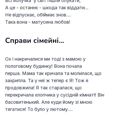
Всі яблучка у світ пішли блукати,
А це - останнє - шкода так віддати…
Не відпускає, обіймає знов….
Така вона - матусина любов!
Справи сімейні…
Ох і накричалися ми тоді з мамою у
пологовому будинку! Вона почала
перша. Мама так кричала та молилася, що
захрипла. Та у неї ж тепер є Я! Тож я
продовжила! Я так старалася, що
перекричала хлопчика у сусідній кімнаті! Він
басовитенький. Але куди йому зі мною
тягатися! То було у лютому….