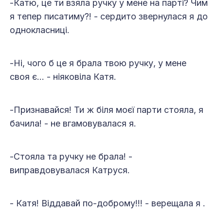
-Катю, це ти взяла ручку у мене на парті? Чим
я тепер писатиму?! - сердито звернулася я до
однокласниці.
-Ні, чого б це я брала твою ручку, у мене
своя є… - ніяковіла Катя.
-Признавайся! Ти ж біля моєї парти стояла, я
бачила! - не вгамовувалася я.
-Стояла та ручку не брала! -
виправдовувалася Катруся.
- Катя! Віддавай по-доброму!!! - верещала я .