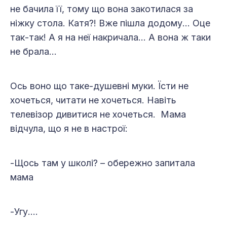
не бачила її, тому що вона закотилася за
ніжку стола. Катя?! Вже пішла додому… Оце
так-так! А я на неї накричала… А вона ж таки
не брала…
Ось воно що таке-душевні муки. Їсти не
хочеться, читати не хочеться. Навіть
телевізор дивитися не хочеться. Мама
відчула, що я не в настрої:
-Щось там у школі? – обережно запитала
мама
-Угу….