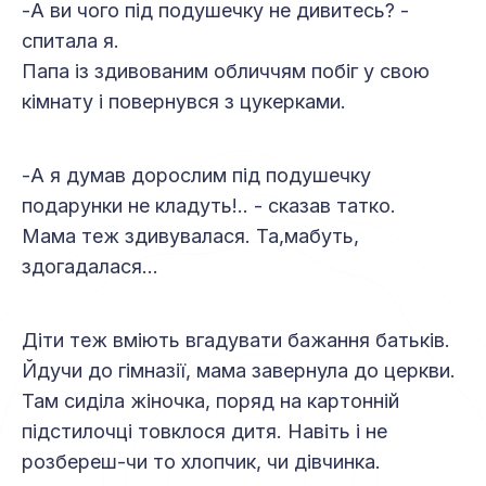
-А ви чого під подушечку не дивитесь? -
спитала я.
Папа із здивованим обличчям побіг у свою
кімнату і повернувся з цукерками.
-А я думав дорослим під подушечку
подарунки не кладуть!.. - сказав татко.
Мама теж здивувалася. Та,мабуть,
здогадалася…
Діти теж вміють вгадувати бажання батьків.
Йдучи до гімназії, мама завернула до церкви.
Там сиділа жіночка, поряд на картонній
підстилочці товклося дитя. Навіть і не
розбереш-чи то хлопчик, чи дівчинка.