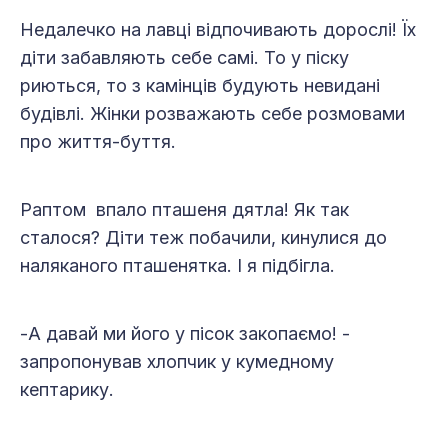
Недалечко на лавці відпочивають дорослі! Їх
діти забавляють себе самі. То у піску
риються, то з камінців будують невидані
будівлі. Жінки розважають себе розмовами
про життя-буття.
Раптом впало пташеня дятла! Як так
сталося? Діти теж побачили, кинулися до
наляканого пташенятка. І я підбігла.
-А давай ми його у пісок закопаємо! -
запропонував хлопчик у кумедному
кептарику.