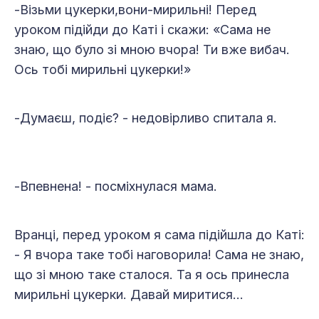
-Візьми цукерки,вони-мирильні! Перед
уроком підійди до Каті і скажи: «Сама не
знаю, що було зі мною вчора! Ти вже вибач.
Ось тобі мирильні цукерки!»
-Думаєш, подіє? - недовірливо спитала я.
-Впевнена! - посміхнулася мама.
Вранці, перед уроком я сама підійшла до Каті:
- Я вчора таке тобі наговорила! Сама не знаю,
що зі мною таке сталося. Та я ось принесла
мирильні цукерки. Давай миритися…