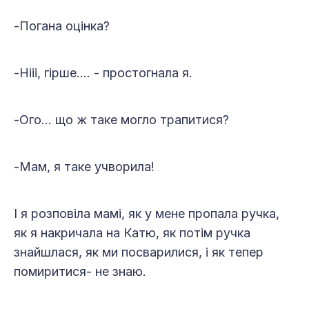
-Погана оцінка?
-Нііі, гірше…. - простогнала я.
-Ого… що ж таке могло трапитися?
-Мам, я таке учворила!
І я розповіла мамі, як у мене пропала ручка,
як я накричала на Катю, як потім ручка
знайшлася, як ми посварилися, і як тепер
помиритися- не знаю.