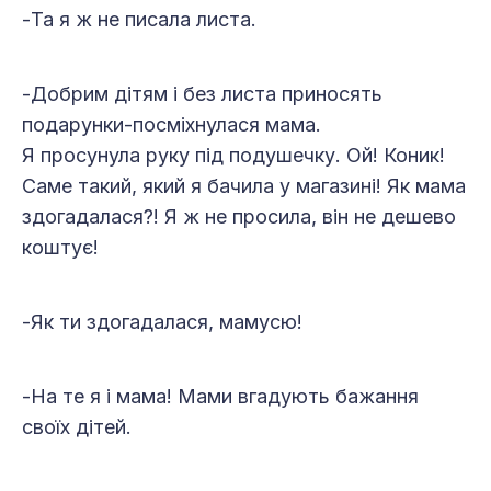
-Та я ж не писала листа.
-Добрим дітям і без листа приносять
подарунки-посміхнулася мама.
Я просунула руку під подушечку. Ой! Коник!
Саме такий, який я бачила у магазині! Як мама
здогадалася?! Я ж не просила, він не дешево
коштує!
-Як ти здогадалася, мамусю!
-На те я і мама! Мами вгадують бажання
своїх дітей.