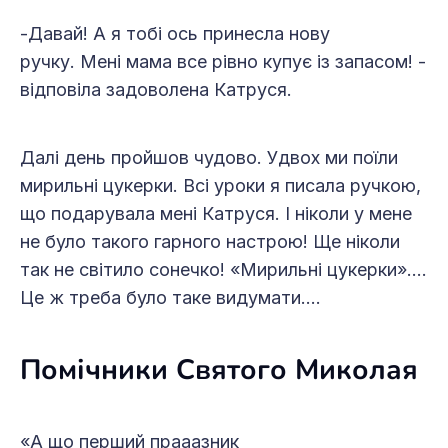
-Давай! А я тобі ось принесла нову
ручку. Мені мама все рівно купує із запасом! -
відповіла задоволена Катруся.
Далі день пройшов чудово. Удвох ми поїли
мирильні цукерки. Всі уроки я писала ручкою,
що подарувала мені Катруся. І ніколи у мене
не було такого гарного настрою! Ще ніколи
так не світило сонечко! «Мирильні цукерки»….
Це ж треба було таке видумати….
Помічники Святого Миколая
«А що перший прааазник