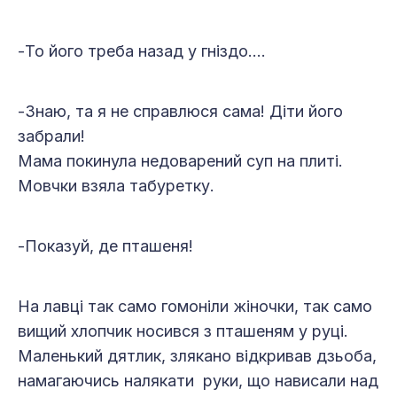
-То його треба назад у гніздо….
-Знаю, та я не справлюся сама! Діти його
забрали!
Мама покинула недоварений суп на плиті.
Мовчки взяла табуретку.
-Показуй, де пташеня!
На лавці так само гомоніли жіночки, так само
вищий хлопчик носився з пташеням у руці.
Маленький дятлик, злякано відкривав дзьоба,
намагаючись налякати руки, що нависали над