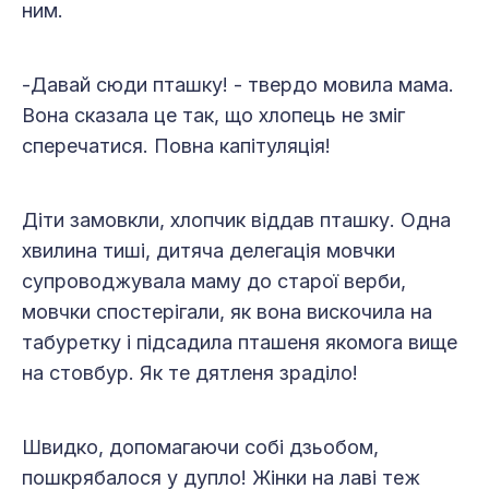
ним.
-Давай сюди пташку! - твердо мовила мама.
Вона сказала це так, що хлопець не зміг
сперечатися. Повна капітуляція!
Діти замовкли, хлопчик віддав пташку. Одна
хвилина тиші, дитяча делегація мовчки
супроводжувала маму до старої верби,
мовчки спостерігали, як вона вискочила на
табуретку і підсадила пташеня якомога вище
на стовбур. Як те дятленя зраділо!
Швидко, допомагаючи собі дзьобом,
пошкрябалося у дупло! Жінки на лаві теж