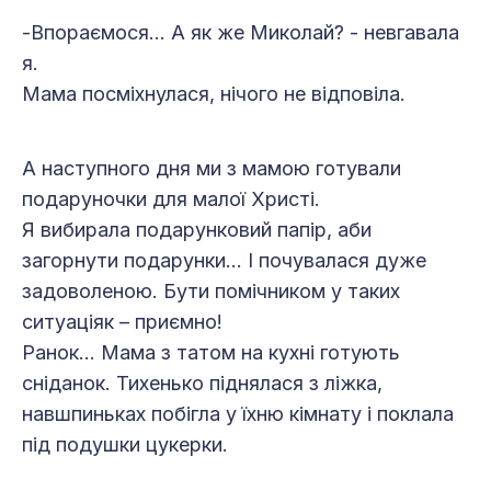
-Впораємося… А як же Миколай? - невгавала
я.
Мама посміхнулася, нічого не відповіла.
А наступного дня ми з мамою готували
подаруночки для малої Христі.
Я вибирала подарунковий папір, аби
загорнути подарунки… І почувалася дуже
задоволеною. Бути помічником у таких
ситуаціяк – приємно!
Ранок… Мама з татом на кухні готують
сніданок. Тихенько піднялася з ліжка,
навшпиньках побігла у їхню кімнату і поклала
під подушки цукерки.