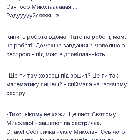
Святооо Миколаааааая….
Радуууууйсяяяя…»
Кипить робота вдома. Тато на роботі, мама
на роботі. Домашнє завдання з молодшою
сестрою - під мою відповідальність.
-Що ти там ховаєш під зошит? Це ти так
математику пишеш? - спіймала на гарячому
сестру.
-Тихо, нікому не кажи. Це лист Святому
Миколаю! - зашепотіла сестричка.
Отаке! Сестричка чекає Миколая. Ось чого