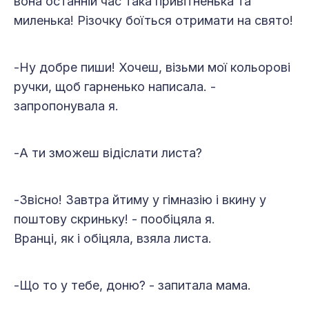
вона останній час така привітненька та
миленька! Різочку боїться отримати на свято!
-Ну добре пиши! Хочеш, візьми мої кольорові
ручки, щоб гарненько написала. -
запропонувала я.
-А ти зможеш відіслати листа?
-Звісно! Завтра йтиму у гімназію і вкину у
поштову скриньку! - пообіцяла я.
Вранці, як і обіцяла, взяла листа.
-Що то у тебе, доню? - запитала мама.