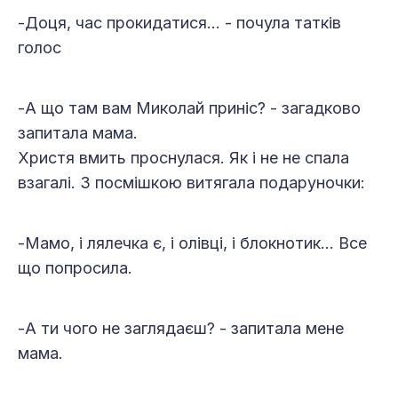
-Доця, час прокидатися… - почула татків
голос
-А що там вам Миколай приніс? - загадково
запитала мама.
Христя вмить проснулася. Як і не не спала
взагалі. З посмішкою витягала подаруночки:
-Мамо, і лялечка є, і олівці, і блокнотик… Все
що попросила.
-А ти чого не заглядаєш? - запитала мене
мама.