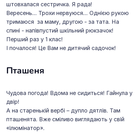
штовхалася сестричка. Я рада!
Вересень… Трохи нервуюся… Однією рукою
тримаюся за маму, другою - за тата. На
спині - напівпустий шкільний рюкзачок!
Перший раз у 1 клас!
І почалося! Це Вам не дитячий садочок!
Пташеня
Чудова погода! Вдома не сидиться! Гайнула у
двір!
А на старенькій вербі – дупло дятлів. Там
пташенята. Вже сміливо виглядають у свій
«ілюмінатор».