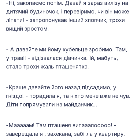
-Ні, закопаємо потім. Давай я зараз вилізу на
дитячий будиночок, і перевіримо, чи він може
літати! - запропонував інший хлопчик, трохи
вищий зростом.
- А давайте ми йому кубельце зробимо. Там,
у траві! - відізвалася дівчинка. Їй, мабуть,
стало трохи жаль пташенятка.
-Краще давайте його назад підсадимо, у
гніздо! - порадила я, та ніхто мене вже не чув.
Діти попрямували на майданчик…
-Мааааам! Там пташеня випааалооооо! -
заверещала я , захекана, забігла у квартиру.