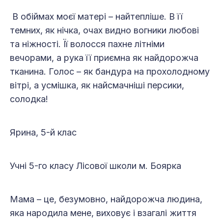
В обіймах моєї матері – найтепліше. В її
темних, як нічка, очах видно вогники любові
та ніжності. Її волосся пахне літніми
вечорами, а рука її приємна як найдорожча
тканина. Голос – як бандура на прохолодному
вітрі, а усмішка, як найсмачніші персики,
солодка!
Ярина, 5-й клас
Учні 5-го класу Лісової школи м. Боярка
Мама – це, безумовно, найдорожча людина,
яка народила мене, виховує і взагалі життя