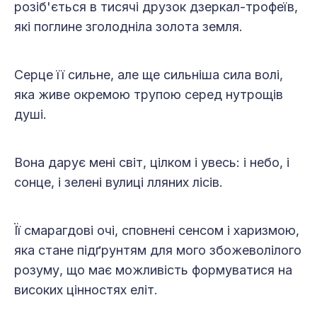
розіб'ється в тисячі друзок дзеркал-трофеїв,
які поглине зголодніла золота земля.
Серце її сильне, але ще сильніша сила волі,
яка живе окремою трупою серед нутрощів
душі.
Вона дарує мені світ, цілком і увесь: і небо, і
сонце, і зелені вулиці лляних лісів.
Її смарагдові очі, сповнені сенсом і харизмою,
яка стане підґрунтям для мого збожеволілого
розуму, що має можливість формуватися на
високих цінностях еліт.