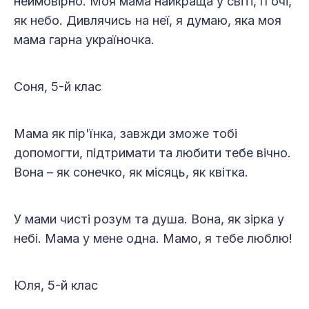
неймовірно. Моя мама найкраща у світі, її очі,
як небо. Дивлячись на неї, я думаю, яка моя
мама гарна україночка.
Соня, 5-й клас
Мама як пір'їнка, завжди зможе тобі
допомогти, підтримати та любити тебе вічно.
Вона – як сонечко, як місяць, як квітка.
У мами чисті розум та душа. Вона, як зірка у
небі. Мама у мене одна. Мамо, я тебе люблю!
Юля, 5-й клас