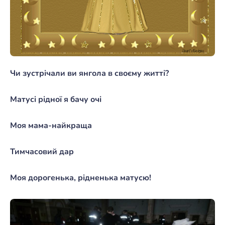
Чи зустрічали ви янгола в своєму житті?
Матусі рідної я бачу очі
Моя мама-найкраща
Тимчасовий дар
Моя дорогенька, рідненька матусю!