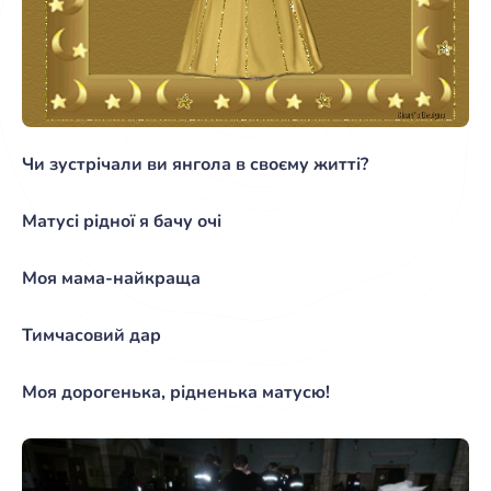
Чи зустрічали ви янгола в своєму житті?
Матусі рідної я бачу очі
Моя мама-найкраща
Тимчасовий дар
Моя дорогенька, рідненька матусю!