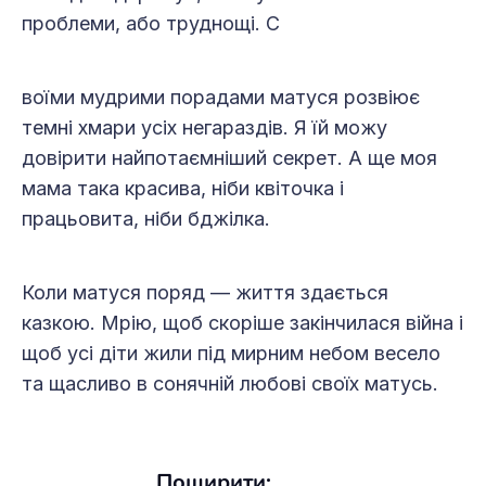
проблеми, або труднощі. С
воїми мудрими порадами матуся розвіює
темні хмари усіх негараздів. Я їй можу
довірити найпотаємніший секрет. А ще моя
мама така красива, ніби квіточка і
працьовита, ніби бджілка.
Коли матуся поряд — життя здається
казкою. Мрію, щоб скоріше закінчилася війна і
щоб усі діти жили під мирним небом весело
та щасливо в сонячній любові своїх матусь.
Поширити: