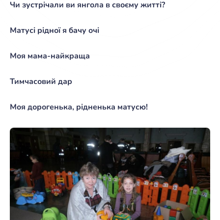
Чи зустрічали ви янгола в своєму житті?
Матусі рідної я бачу очі
Моя мама-найкраща
Тимчасовий дар
Моя дорогенька, рідненька матусю!