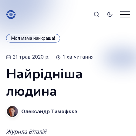
Моя мама найкраща!
21 трав 2020 р.
1 хв читання
Найрідніша
людина
Олександр Тимофєєв
Журила Віталій