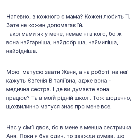
Напевно, в кожного є мама? Кожен любить її.
Зате не кожен допомагає їй.
Такої мами як у мене, немає ні в кого, бо ж
вона найгарніша, найдобріша, наймиліша,
найрідніша.
Мою матусю звати Женя, а на роботі на неї
кажуть Євгенія Віталіївна, адже вона -
медична сестра. І де ви думаєте вона
працює? Та в моїй рідній школі. Тож щоденно,
щохвилинно матуся знає про мене все.
Нас у сім’ї двоє, бо в мене є менша сестричка
Аня. Поки я був один, то завжди думав, що