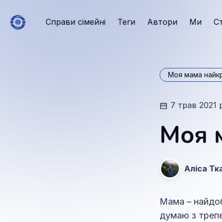
Справи сімейні
Теги
Автори
Ми
С
Моя мама найк
7 трав 2021 
Моя 
Аліса Тк
Мама – найдоб
думаю з трепе