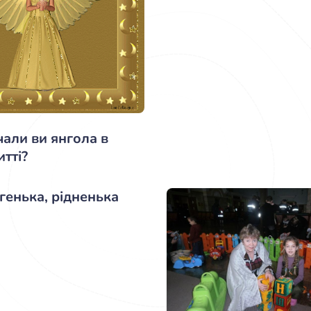
чали ви янгола в
тті?
генька, рідненька