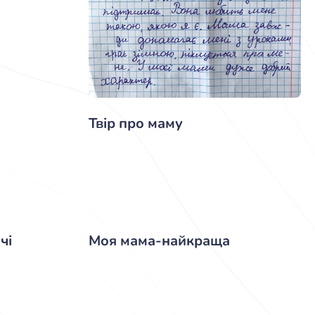
Твір про маму
чі
Моя мама-найкраща