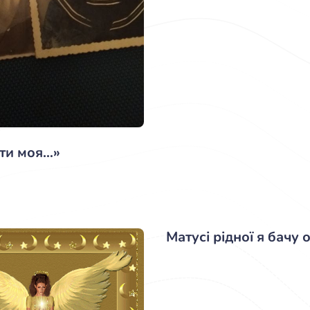
ати моя…»
Матусі рідної я бачу о