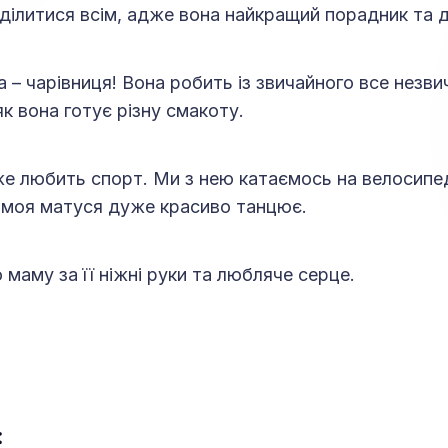
ілитися всім, адже вона найкращий порадник та д
 – чарівниця! Вона робить із звичайного все незви
к вона готує різну смакоту.
 любить спорт. Ми з нею катаємось на велосипеді
 моя матуся дуже красиво танцює.
маму за її ніжні руки та любляче серце.
: