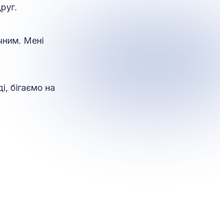
руг.
чним. Мені
, бігаємо на