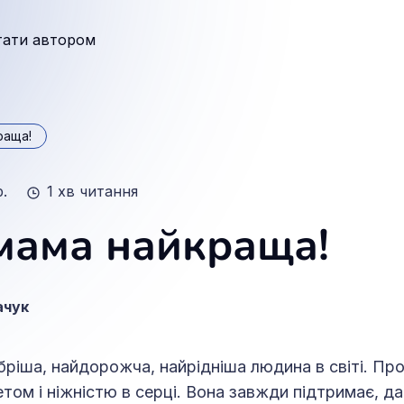
тати автором
раща!
р.
1 хв читання
мама найкраща!
ачук
ріша, найдорожча, найрідніша людина в світі. Про
том і ніжністю в серці. Вона завжди підтримає, да