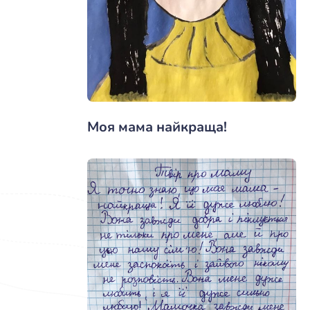
Моя мама найкраща!