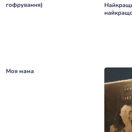
гофрування)
Найкращи
найкращо
Моя мама