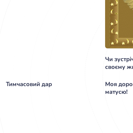
Чи зустрі
своєму жи
Тимчасовий дар
Моя доро
матусю!