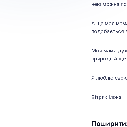
нею можна под
А ще моя мама
подобається я
Моя мама дуже
природі. А ще
Я люблю свою 
Вітряк Ілона
Поширити