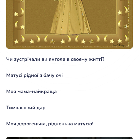
Чи зустрічали ви янгола в своєму житті?
Матусі рідної я бачу очі
Моя мама-найкраща
Тимчасовий дар
Моя дорогенька, рідненька матусю!