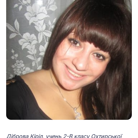
Діброва Кіріл, учень 2-В класу Охтирської