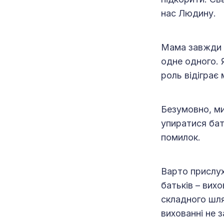
нас Людину.
Мама завжди 
одне одного. 
роль відіграє 
Безумовно, ми
упиратися бат
помилок.
Варто прислу
батьків – вихо
складного шля
вихованні не з