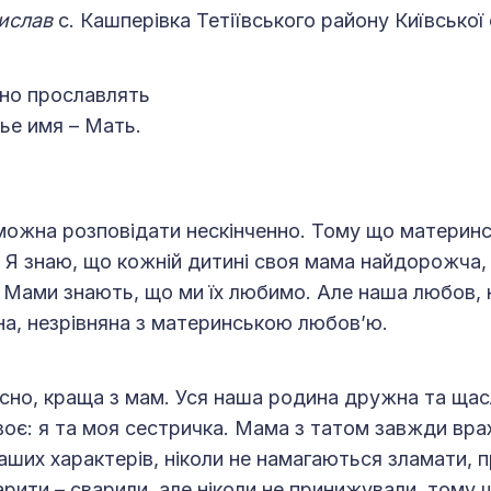
ислав
c. Кашперівка Тетіївського району Київської
но прославлять
ье имя – Мать.
можна розповідати нескінченно. Тому що материн
 Я знаю, що кожній дитині своя мама найдорожча,
 Мами знають, що ми їх любимо. Але наша любов, 
ана, незрівняна з материнською любов’ю.
сно, краща з мам. Уся наша родина дружна та щас
 двоє: я та моя сестричка. Мама з татом завжди вр
аших характерів, ніколи не намагаються зламати, 
арити – сварили, але ніколи не принижували, тому 