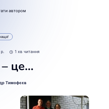
тати автором
раща!
 р.
1 хв читання
 – це…
др Тимофєєв