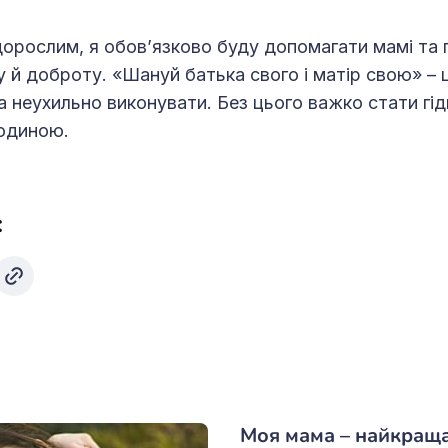
дорослим, я обов’язково буду допомагати мамі та п
ку й доброту. «Шануй батька свого і матір свою» –
а неухильно виконувати. Без цього важко стати гід
юдиною.
:
Моя мама – найкращ