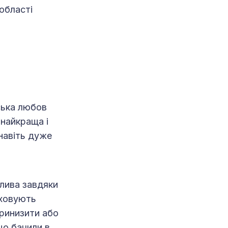
 області
ська любов
 найкраща і
навіть дуже
лива завдяки
аховують
принизити або
що бачили в