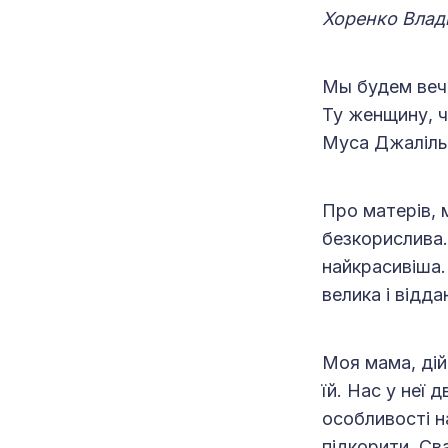
Хоренко Влад
Мы будем веч
Ту женщину, ч
Муса Джаліль
Про матерів, 
безкорислива.
найкрасивіша.
велика і відд
Моя мама, дій
їй. Нас у неї
особливості н
підкорити. Св