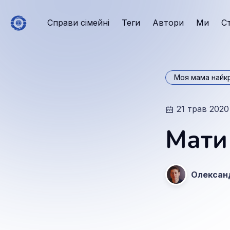
Справи сімейні
Теги
Автори
Ми
С
Моя мама найк
21 трав 2020
Мати
Олексан