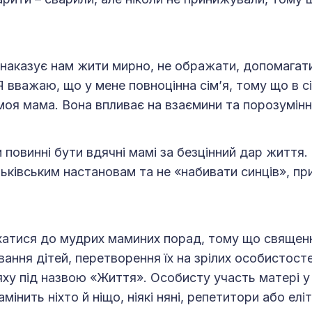
наказує нам жити мирно, не ображати, допомагати
Я вважаю, що у мене повноцінна сім’я, тому що в сі
моя мама. Вона впливає на взаємини та порозуміння 
 повинні бути вдячні мамі за безцінний дар життя.
ьківським настановам та не «набивати синців», пр
хатися до мудрих маминих порад, тому що священ
вання дітей, перетворення їх на зрілих особистост
ху під назвою «Життя». Особисту участь матері у
амінить ніхто й ніщо, ніякі няні, репетитори або елі