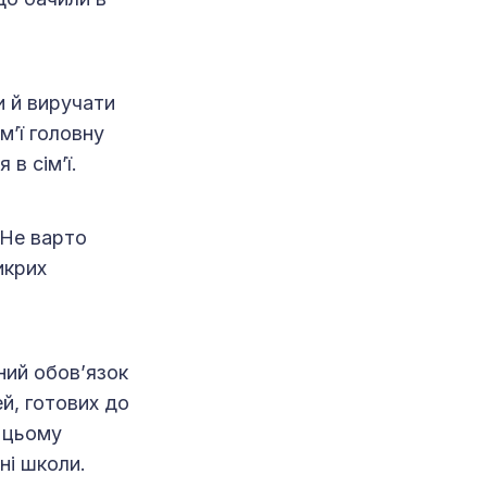
 й виручати
м’ї головну
в сім’ї.
 Не варто
икрих
ний обов’язок
ей, готових до
 цьому
тні школи.