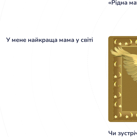
«Рідна м
У мене найкраща мама у світі
Чи зустрі