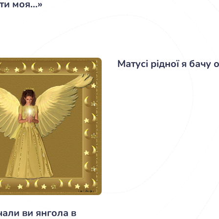
ати моя…»
Матусі рідної я бачу о
чали ви янгола в