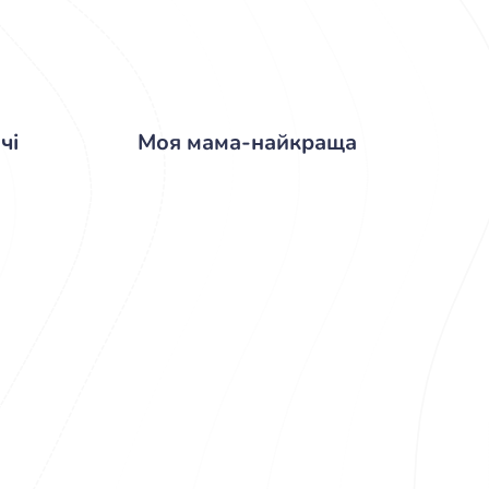
чі
Моя мама-найкраща