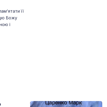
ам’ятати її
 цю Божу
ною і
а