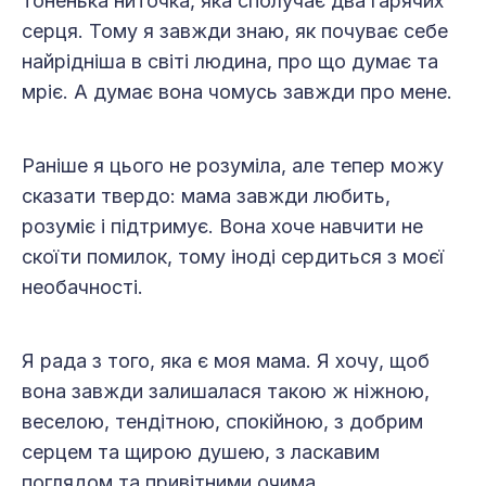
тоненька ниточка, яка сполучає два гарячих
серця. Тому я завжди знаю, як почуває себе
найрідніша в світі людина, про що думає та
мріє. А думає вона чомусь завжди про мене.
Раніше я цього не розуміла, але тепер можу
сказати твердо: мама завжди любить,
розуміє і підтримує. Вона хоче навчити не
скоїти помилок, тому іноді сердиться з моєї
необачності.
Я рада з того, яка є моя мама. Я хочу, щоб
вона завжди залишалася такою ж ніжною,
веселою, тендітною, спокійною, з добрим
серцем та щирою душею, з ласкавим
поглядом та привітними очима.