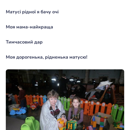
Матусі рідної я бачу очі
Моя мама-найкраща
Тимчасовий дар
Моя дорогенька, рідненька матусю!