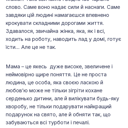
слово. Саме воно надає сили й наснаги. Саме
завдяки цій людині намагаєшся впевнено
крокувати складними дорогами життя.
Здавалося, звичайна жінка, яка, як і всі,
ходить на роботу, наводить лад у домі, готує
їсти… Але це не так.
Мама – це якесь дуже високе, звеличене і
неймовірно щире поняття. Це не проста
людина, це особа, яка своєю ласкою й
любов’ю може не тільки зігріти кохане
серденько дитини, але й вилікувати будь-яку
хворобу, не тільки подарувати найкращий
подарунок на свято, але й обняти так, що
забуваються всі турботи і печалі.