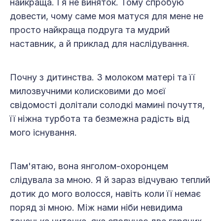
найкраща. І я не виняток. Тому спробую
довести, чому саме моя матуся для мене не
просто найкраща подруга та мудрий
наставник, а й приклад для наслідування.
Почну з дитинства. З молоком матері та її
милозвучними колисковими до моєї
свідомості долітали солодкі мамині почуття,
її ніжна турбота та безмежна радість від
мого існування.
Пам'ятаю, вона янголом-охоронцем
слідувала за мною. Я й зараз відчуваю теплий
дотик до мого волосся, навіть коли її немає
поряд зі мною. Між нами ніби невидима