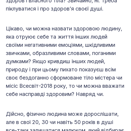
здоров’ї власного тіла? Звичайно, ні. Треба
піклуватися і про здоров’я своєї душі.
Цікаво, чи можна назвати здоровою людину,
яка отруює себе та життя інших людей
своїми негативними емоціями, шкідливими
звичками, образливими словами, поганими
думками? Якщо кривдиш інших людей,
природу і при цьому пихато показуєш всім
своє бездоганно сформоване тіло містера чи
місіс Всесвіт-2018 року, то чи можна вважати
себе насправді здоровим? Навряд чи.
Дійсно, фізично людина може дорослішати,
але в свої 20, 30 чи навіть 50 років в душі
все-таки залишатися малюком, який відбирає