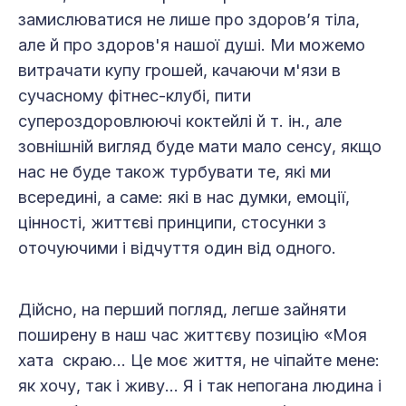
замислюватися не лише про здоров’я тіла,
але й про здоров'я нашої душі. Ми можемо
витрачати купу грошей, качаючи м'язи в
сучасному фітнес-клубі, пити
супероздоровлюючі коктейлі й т. ін., але
зовнішній вигляд буде мати мало сенсу, якщо
нас не буде також турбувати те, які ми
всередині, а саме: які в нас думки, емоції,
цінності, життєві принципи, стосунки з
оточуючими і відчуття один від одного.
Дійсно, на перший погляд, легше зайняти
поширену в наш час життєву позицію «Моя
хата скраю… Це моє життя, не чіпайте мене:
як хочу, так і живу… Я і так непогана людина і