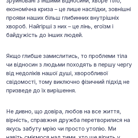
зруйновані з іншими відносини, хворе тіло,
економічна криза – це лише наслідки, зовнішні
прояви наших більш глибинних внутрішніх
хвороб. Найгірші з них – це лінь, егоїзм і
байдужість до інших людей.
Якщо глибше замислитись, то проблеми тіла
чи відносин з людьми походять в першу чергу
від недоліків нашої душі, хворобливої
свідомості, тому виключно фізичний підхід не
призведе до їх вирішення.
Не дивно, що довіра, любов на все життя,
вірність, справжня дружба перетворилися на
якусь забуту мрію чи просто утопію. Ми
навіть сміємося над тими, хто ще вірить у