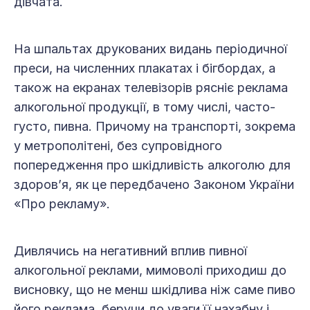
дівчата.
На шпальтах друкованих видань періодичної
преси, на численних плакатах і бігбордах, а
також на екранах телевізорів рясніє реклама
алкогольної продукції, в тому числі, часто-
густо, пивна. Причому на транспорті, зокрема
у метрополітені, без супровідного
попередження про шкідливість алкоголю для
здоров’я, як це передбачено Законом України
«Про рекламу».
Дивлячись на негативний вплив пивної
алкогольної реклами, мимоволі приходиш до
висновку, що не менш шкідлива ніж саме пиво
його реклама, беручи до уваги її нахабну і