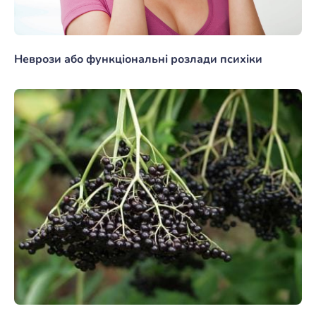
Неврози або функціональні розлади психіки