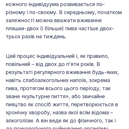
кожного індивідуума розвивається по-
різному і по-своєму. В середньому, початком
залежності можна вважати вживання
пляшки-двох (і більше) пива частіше двох-
трьох разів на тиждень.
Цей процес індивідуальний і, як правило,
повільний – від двох до п’яти років. В
результаті регулярного вживання будь-яких,
навіть слабоалкогольних напоїв, зокрема
пива, протягом всього цього періоду, так
зване «культурне пиття», або звичайне
пияцтво як спосіб життя, перетворюється в
хронічну хворобу, назва якої всім відома –
алкоголізм. А він веде як до фізичного, так і
до психологічного руйнування організму