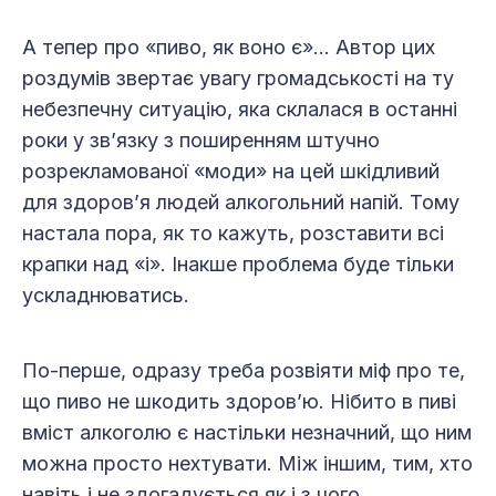
А тепер про «пиво, як воно є»… Автор цих
роздумів звертає увагу громадськості на ту
небезпечну ситуацію, яка склалася в останні
роки у зв’язку з поширенням штучно
розрекламованої «моди» на цей шкідливий
для здоров’я людей алкогольний напій. Тому
настала пора, як то кажуть, розставити всі
крапки над «і». Інакше проблема буде тільки
ускладнюватись.
По-перше, одразу треба розвіяти міф про те,
що пиво не шкодить здоров’ю. Нібито в пиві
вміст алкоголю є настільки незначний, що ним
можна просто нехтувати. Між іншим, тим, хто
навіть і не здогадується як і з чого