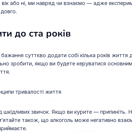
 вік або ні, ми навряд чи взнаємо — адже експер
довго.
ти до ста років
 бажання суттєво додати собі кілька років життя д
ьно зробити, якщо ви будете керуватися основни
ття.
инципи тривалості життя
д шкідливих звичок. Якщо ви курите — припиніть. 
’ятайте також, що алкоголь може негативно взаєм
 приймаєте.