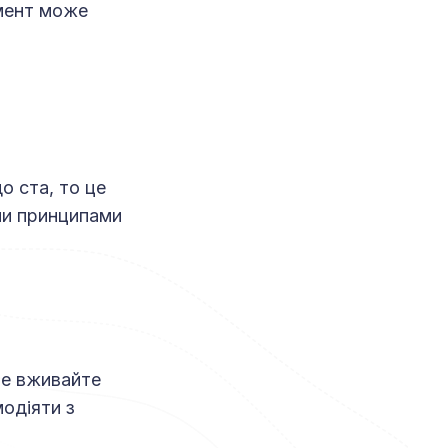
имент може
о ста, то це
ми принципами
Не вживайте
одіяти з