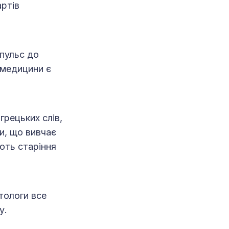
артів
мпульс до
 медицини є
грецьких слів,
и, що вивчає
ють старіння
тологи все
у.