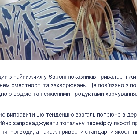
дин з найнижчих у Європі показників тривалості жи
внем смертності та захворювань. Це пов’язано з п
дною водою та неякісними продуктами харчування
о виправити цю тенденцію взагалі, потрібно в д
ійно запроваджувати тотальну перевірку якості п
 питної води, а також привести стандарти якості пи