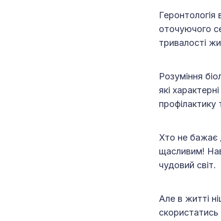
Геронтологія 
оточуючого се
тривалості жи
Розуміння біо
які характерні
профілактику т
Хто не бажає 
щасливим! Нав
чудовий світ.
Але в житті н
скористатись 