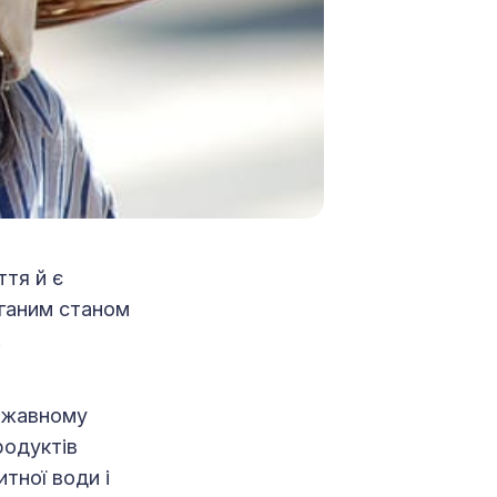
ття й є
оганим станом
.
ержавному
родуктів
тної води і