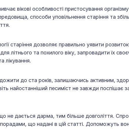
вивчає вікові особливості пристосування організму
редовища, способи уповільнення старіння та збі
ття.
логії старіння дозволяє правильно уявити розвито
 для літнього та похилого віку, запровадити їх сво
а лікування.
дожити до ста років, залишаючись активним, здор
іть найостанніший песиміст не завжди поспішає з
іщо не дається дарма, тим більше довголіття. Спр
порадами, що надані в цій статті. Допоможуть во