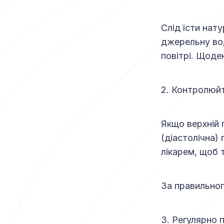
Слід їсти нат
джерельну вод
повітрі. Щоден
2. Контролюйт
Якщо верхній 
(діастолічна)
лікарем, щоб 
За правильног
3. Регулярно 