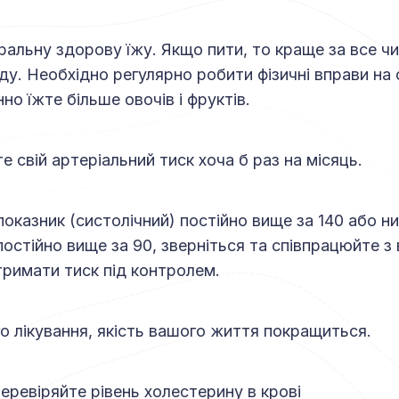
уральну здорову їжу. Якщо пити, то краще за все ч
у. Необхідно регулярно робити фізичні вправи на
но їжте більше овочів і фруктів.
е свій артеріальний тиск хоча б раз на місяць.
показник (систолічний) постійно вище за 140 або 
 постійно вище за 90, зверніться та співпрацюйте 
тримати тиск під контролем.
о лікування, якість вашого життя покращиться.
перевіряйте рівень холестерину в крові