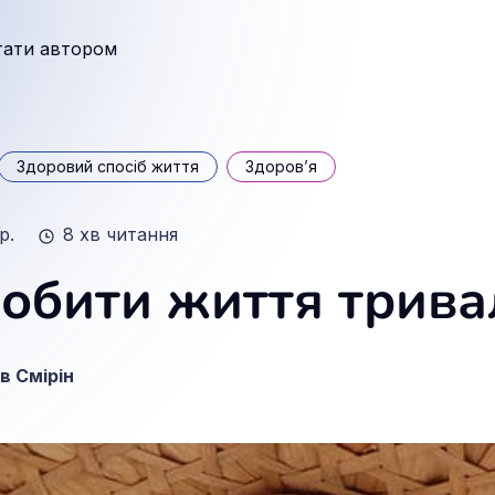
тати автором
Здоровий спосіб життя
Здоров’я
 р.
8 хв читання
робити життя трив
в Смірін