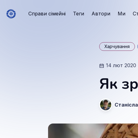
Справи сімейні
Теги
Автори
Ми
С
Харчування
14 лют 2020
Як з
Станісла