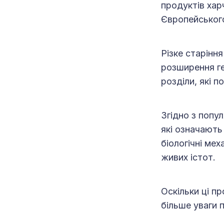
продуктів харч
Європейськог
Різке старінн
розширення ге
розділи, які п
Згідно з попу
які означають
біологічні ме
живих істот.
Оскільки ці п
більше уваги п