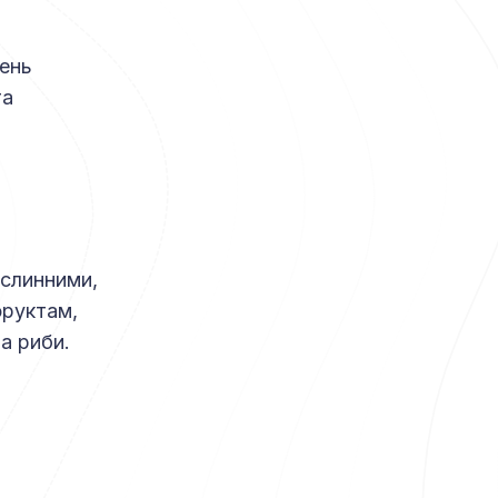
вень
та
ослинними,
фруктам,
а риби.