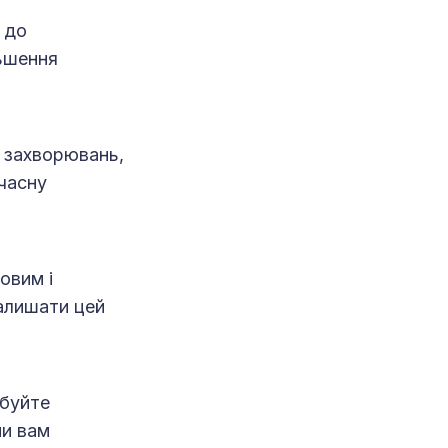
 до
льшення
к захворювань,
єчасну
овим і
алишати цей
обуйте
ни вам