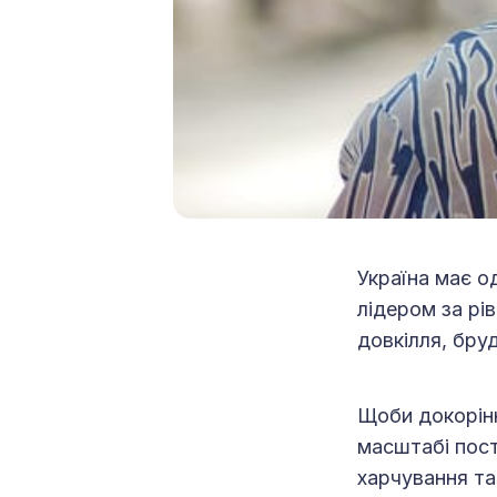
Україна має о
лідером за рі
довкілля, бру
Щоби докорінн
масштабі пост
харчування та