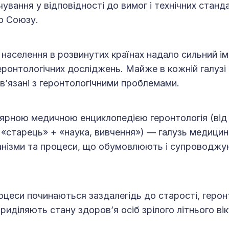
ування у відповідності до вимог і технічних станд
о Союзу.
я населення в розвинутих країнах надало сильний і
ронтологічних досліджень. Майже в кожній галузі
ов’язані з геронтологічними проблемами.
лярною медичною енциклопедією геронтологія (від 
 «старець» + «наука, вивчення») — галузь медицин
ханізми та процеси, що обумовлюють і супроводжу
роцеси починаються заздалегідь до старості, герон
риділяють стану здоров’я осіб зрілого літнього вік