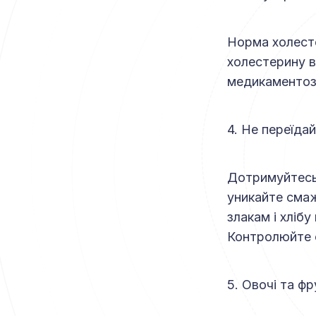
Норма холесте
холестерину в
медикаментозн
4. Не переїда
Дотримуйтесь 
уникайте смаж
злакам і хліб
Контролюйте 
5. Овочі та ф