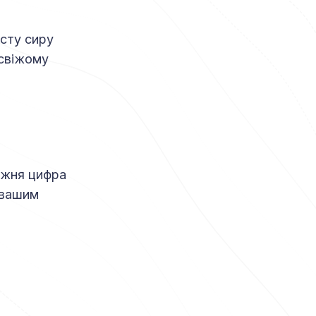
исту сиру
 свіжому
нижня цифра
з вашим