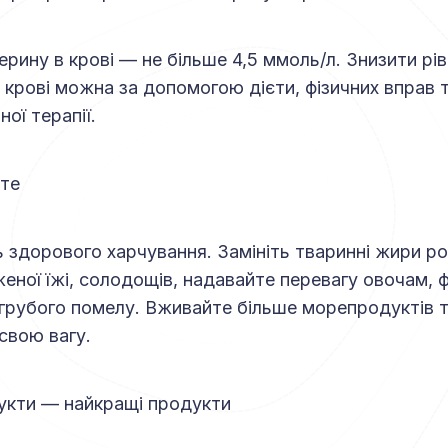
рину в крові — не більше 4,5 ммоль/л. Знизити рі
 крові можна за допомогою дієти, фізичних вправ 
ої терапії.
йте
здорового харчування. Замініть тваринні жири р
еної їжі, солодощів, надавайте перевагу овочам, 
у грубого помелу. Вживайте більше морепродуктів т
свою вагу.
рукти — найкращі продукти