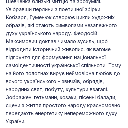
Шевченка близькі митцю та зрозумілі.
Увібравши перлини з поетичної збірки
Кобзаря, Гуменюк створює цикли художніх
образів, які стають символами незалежного
духу українського народу. Феодосій
Максимович доклав чимало зусиль, щоб
відродити історичний живопис, як вагоме
підґрунтя для формування національної
самоідентичності української спільноти. Тому
на його полотнах вирує неймовірна любов до
всього українського – звичаїв, обрядів,
народних свят, побуту, культури взагалі.
Зображені гетьмани, козаки, пісенні балади,
сцени з життя простого народу красномовно
передають енергетику непереможного духу
України.