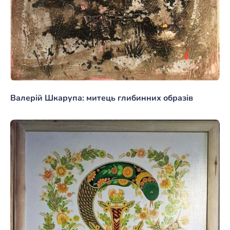
Валерій Шкарупа: митець глибинних образів