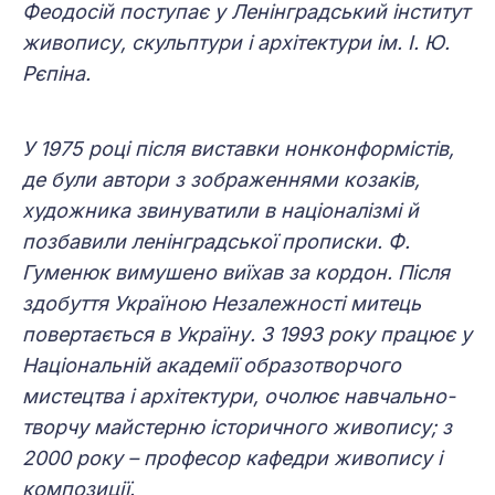
Феодосій поступає у Ленінградський інститут
живопису, скульптури і архітектури ім. І. Ю.
Рєпіна.
У 1975 році після виставки нонконформістів,
де були автори з зображеннями козаків,
художника звинуватили в націоналізмі й
позбавили ленінградської прописки. Ф.
Гуменюк вимушено виїхав за кордон. Після
здобуття Україною Незалежності митець
повертається в Україну. З 1993 року працює у
Національній академії образотворчого
мистецтва і архітектури, очолює навчально-
творчу майстерню історичного живопису; з
2000 року – професор кафедри живопису і
композиції.