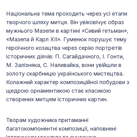
Національна тема проходить через усі етапи
творчого шляху митця. Він увіковічує образ
мужнього Мазепи в картині «Сивий гетьман»,
«Мазепа й Карл ХІІ». Гуменюк порушує тему
героїчного козацтва через серію портретів
історичних діячів: П. Сагайдачного, І. Гонти,
М. Залізняка, С. Наливайка, вони увійшли в
золоту скарбницю українського мистецтва.
Колажний характер композиційної побудови з
щедрою орнаментикою стає класикою
створених митцем історичних картин.
Творам художника притаманні
багатокомпонентні композиції, наповнені