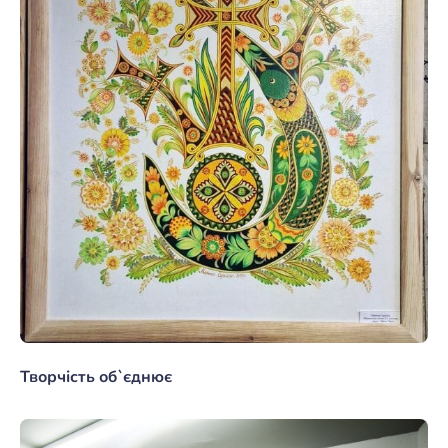
Творчість об`єднює