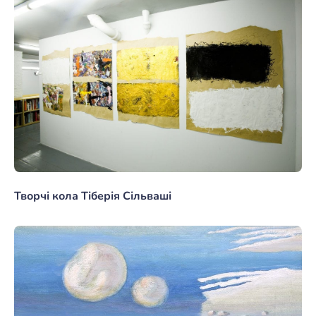
Творчі кола Тіберія Сільваші