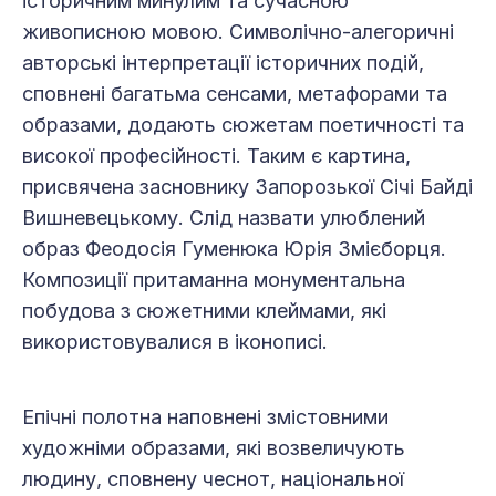
історичним минулим та сучасною
живописною мовою. Символічно-алегоричні
авторські інтерпретації історичних подій,
сповнені багатьма сенсами, метафорами та
образами, додають сюжетам поетичності та
високої професійності. Таким є картина,
присвячена засновнику Запорозької Січі Байді
Вишневецькому. Слід назвати улюблений
образ Феодосія Гуменюка Юрія Змієборця.
Композиції притаманна монументальна
побудова з сюжетними клеймами, які
використовувалися в іконописі.
Епічні полотна наповнені змістовними
художніми образами, які возвеличують
людину, сповнену чеснот, національної