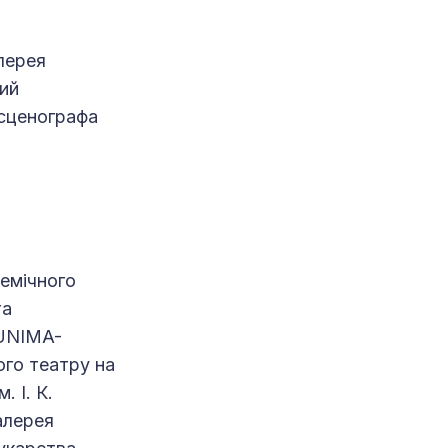
лерея
кий
 сценографа
демічного
та
 UNIMA-
ого театру на
 І. К.
алерея