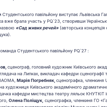
 Студентського павільйону виступає Львівська Га
яка вже брала участь у PQ`23, створивши Українсь
 назвою
«Сад живих речей»
(авторська концепція
ука).
оманда Студентського павільйону PQ`27 :
ов,
сценограф, головний художник Київського ака
глядача на Липках, викладач кафедри сценографії 
 НАОМА,
Марія Погребняк,
сценографка, членкиня
вна художниця Київського академічного драматичн
дачка кафедри мистецтва театру ляльок КНУТКіТ ім.
ого,
Олена Поліщук,
сценографка, членкиня ГО «Г