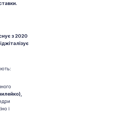
иставки.
снує з 2020
діджіталізує
яють:
чного
нилейко),
едри
но і