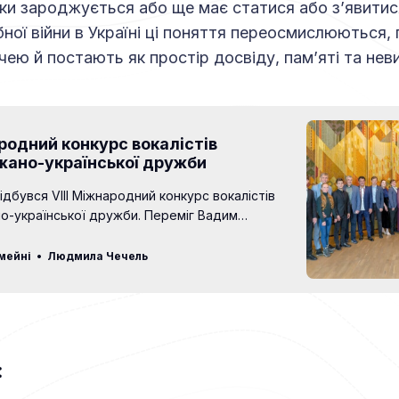
ьки зароджується або ще має статися або з’явитися
ої війни в Україні ці поняття переосмислюються,
ею й постають як простір досвіду, пам’яті та нев
ародний конкурс вокалістів
жано-української дружби
ідбувся VIII Міжнародний конкурс вокалістів
о-української дружби. Переміг Вадим
тудент Національної музичної академії
 Петра Чайковського. Унікальність конкурсу
мейні
Людмила Чечель
му, щоб виявити та відкрити музичній
 України та світу вокалістів, які однаково
ають оперу й естраду. У трьох відбіркових
санти виконали академічний (оперний)
: