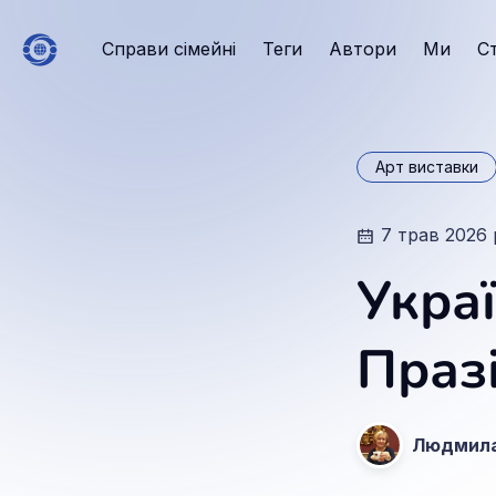
Справи сімейні
Теги
Автори
Ми
С
Арт виставки
7 трав 2026 
Укра
Праз
Людмила