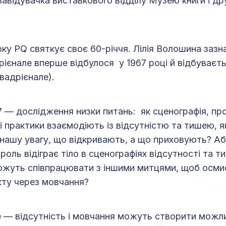
 завідувачка виставкового відділу Музею книги і д
ку PQ cвяткує своє 60-річчя. Лілія Волошина зазн
ієнале вперше відбулося у 1967 році й відбуваєт
квадрієнале).
7 — дослідження низки питань: як сценографія, пр
і практики взаємодіють із відсутністю та тишею, я
ашу увагу, що відкривають, а що приховують? Аб
роль відіграє тіло в сценографіях відсутності та ти
ожуть співпрацювати з іншими митцями, щоб осм
кту через мовчання?
— відсутність і мовчання можуть створити можли