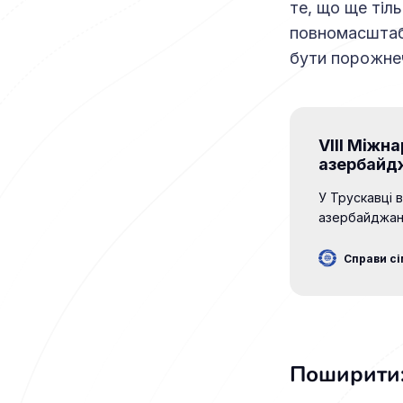
те, що ще тіл
повномасштабн
бути порожнеч
VIII Міжн
азербайд
У Трускавці в
азербайджан
Гуменний – с
України імені
Справи сі
полягає в то
громадськості
вправно спів
турах конкур
Поширити