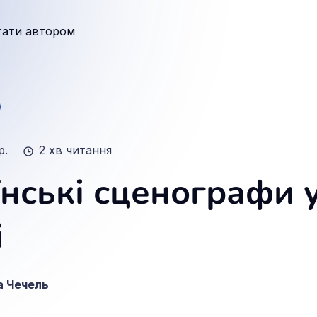
тати автором
р.
2 хв читання
їнські сценографи 
і
 Чечель