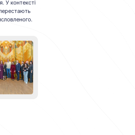
. У контексті
 перестають
исловленого.