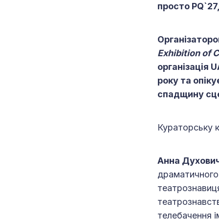
просто PQ`27
Організатором
Exhibition of 
організація 
року та опіку
спадщину сце
Кураторську к
Анна Духови
драматичного 
театрознавиц
театрознавств
телебачення ім