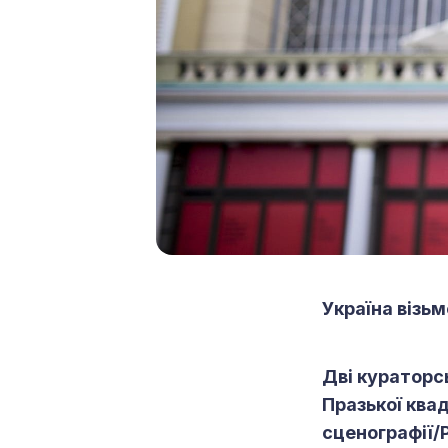
Україна візь
Дві кураторс
Празької ква
сценографії/P