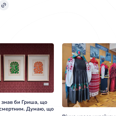
 знав би Гриша, що
зсмертним. Думаю, що