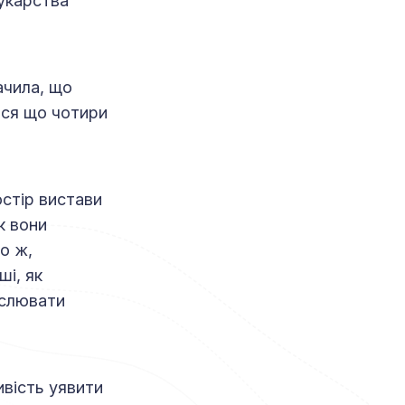
рукарства
ачила, що
ься що чотири
остір вистави
к вони
о ж,
ші, як
ислювати
вість уявити