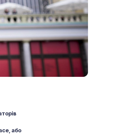
аторів
ace, або