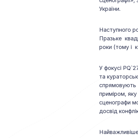
сценографії»,
України.
Наступного ро
Празьке квадр
роки (тому і 
У фокусі PQ`2
та кураторськ
спрямовують н
приміром, яку 
сценографи м
досвід конфлі
Найважливіше 