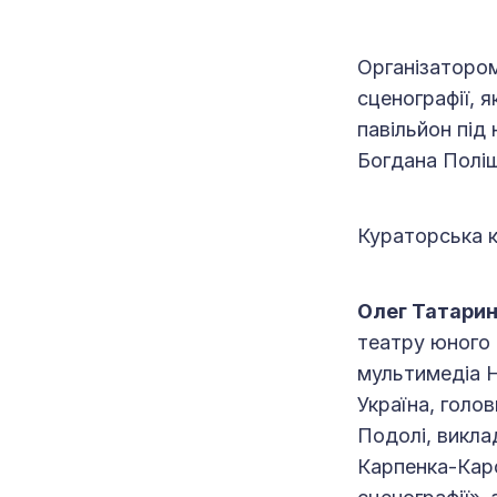
Організатором
сценографії, 
павільйон під
Богдана Поліщ
Кураторська к
Олег Татарин
театру юного 
мультимедіа
Україна, голо
Подолі, викла
Карпенка-Кар