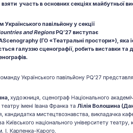
, взяти участь в основних секціях майбутньої в
 Українського павільйону у секції
Countries and Regions
PQ’27 виступає
UAScenography (ГО «Театральні простори»), яка і
ється галуззю сценографії, робить виставки та 
нографів.
оманду Українського павільйону PQ’27 представл
чна,
художниця, сценограф Національного академі
театру імені Івана Франка та
Лілія Волошина (Да
я, кандидатка мистецтвознавства, викладачка каф
а Київського національного університету театру, кі
. І. Карпенка-Карого.