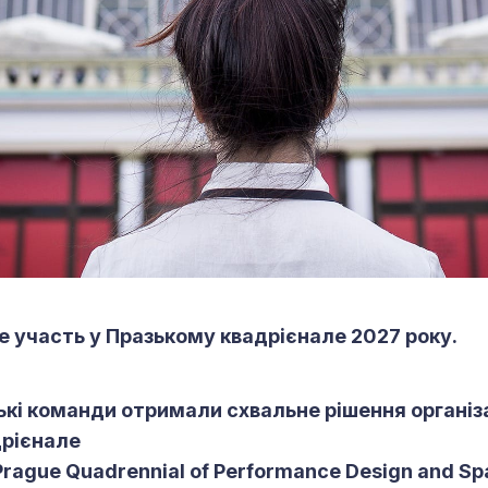
ме участь у Празькому квадрієнале 2027 року.
ькі команди отримали схвальне рішення організ
дрієнале
rague Quadrennial of Performance Design and Sp