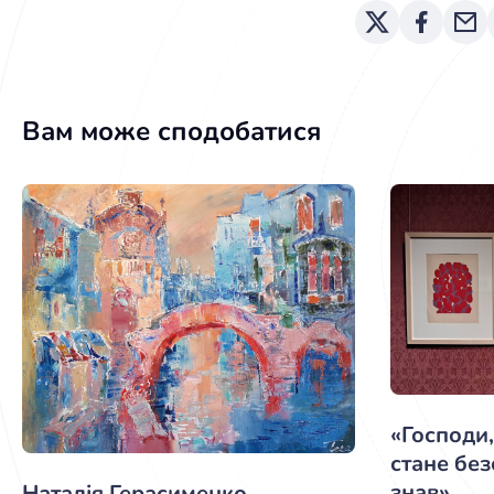
Вам може сподобатися
«Господи,
стане бе
знав»
Наталія Герасименко