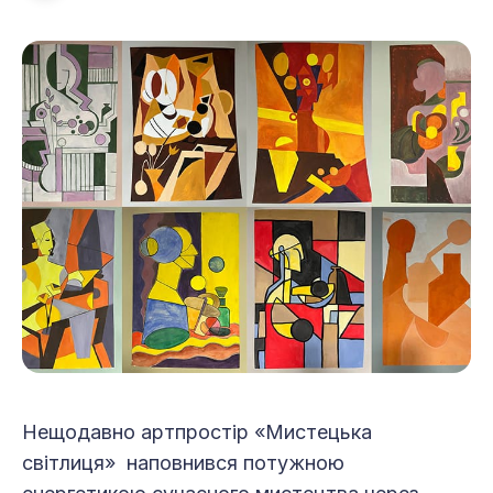
Нещодавно артпростір «Мистецька
світлиця» наповнився потужною