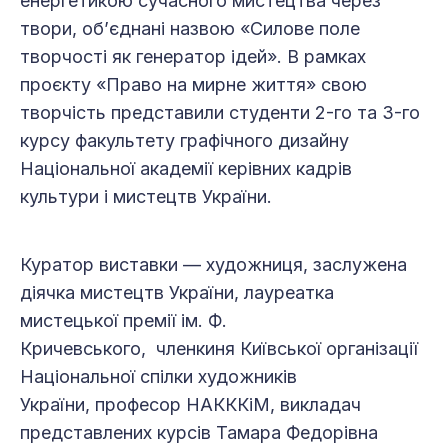
енергетикою сучасного мистецтва через
твори, об’єднані назвою «Силове поле
творчості як генератор ідей». В рамках
проєкту «Право на мирне життя» свою
творчість представили студенти 2-го та 3-го
курсу факультету графічного дизайну
Національної академії керівних кадрів
культури і мистецтв України.
Куратор виставки — художниця, заслужена
діячка мистецтв України, лауреатка
мистецької премії ім. Ф.
Кричевського, членкиня Київської організації
Національної спілки художників
України, професор НАКККіМ, викладач
представлених курсів Тамара Федорівна