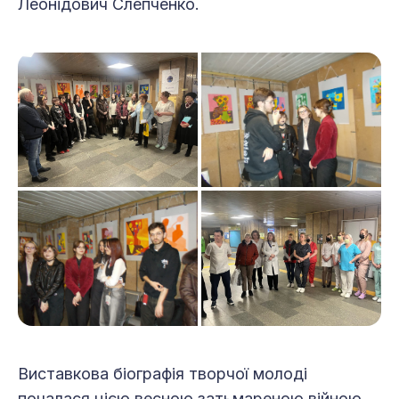
Леонідович Слепченко.
Виставкова біографія творчої молоді
почалася цією весною затьмареною війною,