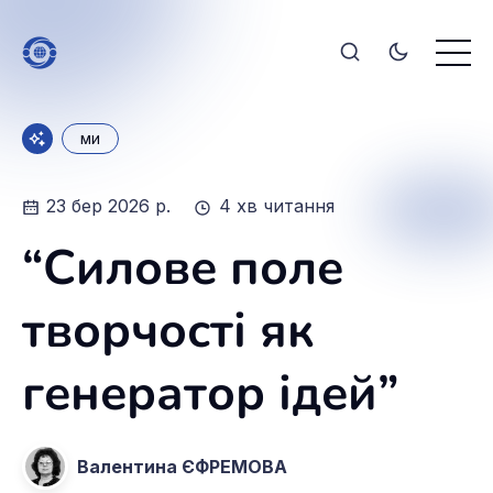
ми
23 бер 2026 р.
4 хв читання
“Силове поле
творчості як
генератор ідей”
Валентина ЄФРЕМОВА