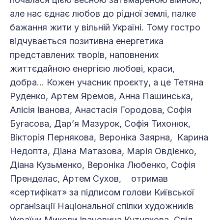
але нас єднає любов до рідної землі, палке
бажання жити у вільній Україні. Тому гостро
відчувається позитивна енергетика
представлених творів, наповнених
життєдайною енергією любові, краси,
добра... Кожен учасник проєкту, а це Тетяна
Руденко, Артем Яремов, Анна Пашинська,
Алісія Іванова, Анастасія Городова, Софія
Бугасова, Дар’я Мазурок, Софія Тихонюк,
Вікторія Пернякова, Вероніка Заярна, Карина
Недопта, Діана Матазова, Марія Овдієнко,
Діана Кузьменко, Вероніка Любенко, Софія
Пренделас, Артем Сухов, отримав
«сертифікат» за підписом голови Київської
організації Національної спілки художників
України Миколи Івановича Кутняхова. Слід