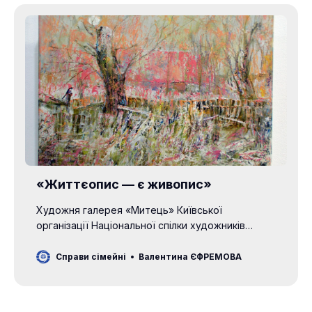
«Життєопис — є живопис»
Художня галерея «Митець» Київської
організації Національної спілки художників
України пропонує унікальну можливість відчути
життя через живописні твори. Представлена
Справи сімейні
Валентина ЄФРЕМОВА
колективна виставка секції живопису КОНСХУ
продемонструвала «багатоголосся сучасного
українського мистецтва через призму традицій