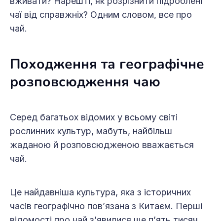
вживати? Нарешті, як розрізнити підроблені
чаї від справжніх? Одним словом, все про
чай.
Походження та географічне
розповсюдження чаю
Серед багатьох відомих у всьому світі
рослинних культур, мабуть, найбільш
жаданою й розповсюдженою вважається
чай.
Це найдавніша культура, яка з історичних
часів географічно пов’язана з Китаєм. Перші
відомості про чай з’явилися ще п’ять тисяч