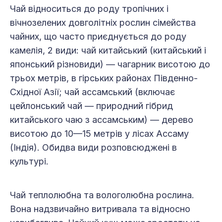
Чай відноситься до роду тропічних і
вічнозелених довголітніх рослин сімейства
чайних, що часто приєднується до роду
камелія, 2 види: чай китайський (китайський і
японський різновиди) — чагарник висотою до
трьох метрів, в гірських районах Південно-
Східної Азії; чай ассамський (включає
цейлонський чай — природний гібрид
китайського чаю з ассамським) — дерево
висотою до 10—15 метрів у лісах Ассаму
(Індія). Обидва види розповсюджені в
культурі.
Чай теплолюбна та вологолюбна рослина.
Вона надзвичайно витривала та відносно