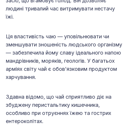
засіб, що вгамовує голод. Він дозволяє
людині тривалий час витримувати нестачу
їжі.
Ця властивість чаю — уповільнювати чи
зменшувати зношеність людського організму
— забезпечила йому славу ідеального напою
мандрівників, моряків, геологів. У багатьох
арміях світу чай є обов’язковим продуктом
харчування.
Здавна відомо, що чай сприятливо діє на
збуджену перистальтику кишечника,
особливо при отруєннях їжею та гострих
ентероколітах.