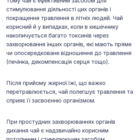
Тому чай є ефективним засобом для
стимулювання діяльності цих органів і
покращення травлення в літніх людей. Чай
корисний й у випадках, коли в кишечнику
накопичується багато токсинів через
захворювання інших органів, які мають пряме
чи опосередковане відношення до травлення
(печінка, декомпенсація серця тощо).
Після прийому жирної їжі, що важко
перетравлюється, чай полегшує травлення та
сприяє її засвоєнню організмом.
При простудних захворюваннях органів
дихання чай є надзвичайно корисним
потогінним і стимулюючим засобом.