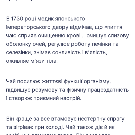
В 1730 році медик японського
імператорського двору відмічав, що «пиття
чаю сприяє очищенню крові… очищує слизову
оболонку очей, регулює роботу печінки та
селезінки, знімає сонливість і в’ялість,
оживляє м’язи тіла.
Чай посилює життєві функції організму,
підвищує розумову та фізичну працездатність
і створює приємний настрій.
Він краще за все втамовує нестерпну спрагу
та зігріває при холоді. Чай також діє й як