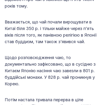
років тому.
Вважається, що чай почали вирощувати в
Китаї біля 350 р. і тільки майже через п’ять
віків після того, як панівною релігією в Японії
став буддизм, там також з’явився чай.
Щодо розповсюдження чаю, то
документально зафіксовано, що в сусідню з
Китаєм Японію насіння чаю завезли в 801 р.
буддійські монахи. У 828 р. чай проникнув у
Корею.
Потім настала тривала перерва в ціле