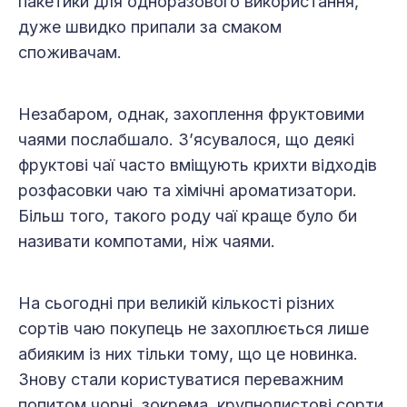
пакетики для одноразового використання,
дуже швидко припали за смаком
споживачам.
Незабаром, однак, захоплення фруктовими
чаями послабшало. З’ясувалося, що деякі
фруктові чаї часто вміщують крихти відходів
розфасовки чаю та хімічні ароматизатори.
Більш того, такого роду чаї краще було би
називати компотами, ніж чаями.
На сьогодні при великій кількості різних
сортів чаю покупець не захоплюється лише
абияким із них тільки тому, що це новинка.
Знову стали користуватися переважним
попитом чорні, зокрема, крупнолистові сорти.