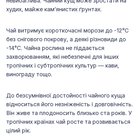
невибаглива. Чайний кущ може зростати на
худих, майже кам’янистих ґрунтах.
Чай витримує короткочасні морози до -12°С
без снігового покрову, а деякі різновиди до
-14°С. Чайна рослина не піддається
захворюванням, які небезпечні для інших
тропічних і субтропічних культур — кави,
винограду тощо.
До безсумнівної достойності чайного куща
відноситься його незніженість і довговічність.
Він живе та плодоносить близько ста років. У
тропічних країнах чай росте та розвивається
цілий рік.