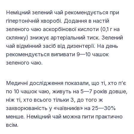
Не­міц­ний зелений чай рекомендується при
гіпертонічній хворобі. Додання в настій
зеленого чаю аскорбінової кислоти (0,1 г на
склянку) знижує артеріальний тиск. Зелений
чай відмінний засіб від дизентерії. На день
рекомендується випивати 9—10 чашок
зеленого чаю.
Медичні дослідження показали, що ті, хто п’є
по 10 чашок чаю, живуть на 5—7 років довше,
ніж ті, хто всього тільки 3, до того ж
захворюваність у «чаївників» на 25—30%
менше. Неміцний чай можна пити практично
всім.