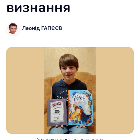
визнання
Леонід ГАПЄЄВ
Учасник гуртка - «Точка зору»