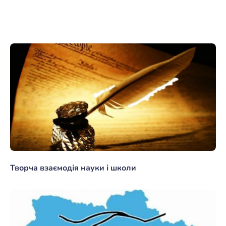
Творча взаємодія науки і школи