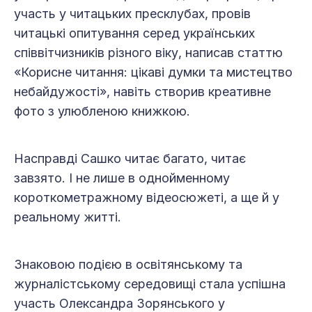
участь у читацьких пресклубах, провів
читацькі опитування серед українських
співвітчизників різного віку, написав статтю
«Корисне читання: цікаві думки та мистецтво
небайдужості», навіть створив креативне
фото з улюбленою книжкою.
Насправді Сашко читає багато, читає
завзято. І не лише в однойменному
короткометражному відеосюжеті, а ще й у
реальному житті.
Знаковою подією в освітянському та
журналістському середовищі стала успішна
участь Олександра Зорянського у