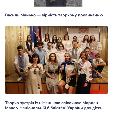
Василь Манько — вірність творчому покликанню
Творча зустріч із німецькою співачкою Марлен
Маас у Національній бібліотеці України для дітей