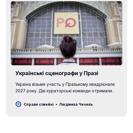
Українські сценографи у Празі
Україна візьме участь у Празькому квадрієнале
2027 року. Дві кураторські команди отримали
схвальне рішення організаторів Празької
квадрієнале
Справи сімейні
Людмила Чечель
сценографії/Prague Quadrennial of Performance Design a
або просто PQ`27, взяти участь в основних
секціях майбутньої виставки. Організатором
Українського павільйону у секції