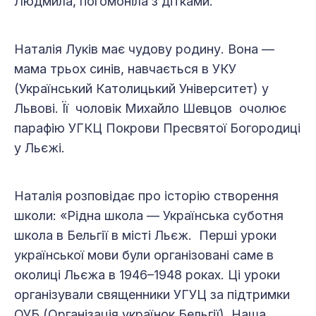
Людмила, погомоніла з дітками.
Наталія Луків має чудову родину. Вона —
мама трьох синів, навчається в УКУ
(Український Католицький Університет) у
Львові. Її чоловік Михайло Шевцов очолює
парафію УГКЦ Покрови Пресвятої Богородиці
у Льєжі.
Наталія розповідає про історію створення
школи: «Рідна школа — Українська суботня
школа в Бельгії в місті Льєж. Перші уроки
української мови були організовані саме в
околиці Льєжа в 1946–1948 роках. Ці уроки
організували священники УГУЦ за підтримки
ОУБ (Організація українок Бельгії). Наша