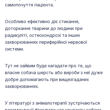
самопочуття пацієнта.
Особливо ефек­тивно діє стикання,
доторкання тварини до людини при
радикуліті, остеохондрозі та інших
захворюваннях периферійної нервової
системи.
Тут не зайвим буде нагадати про те, що
власне собача шерсть або вироби з неї дуже
добре допомагають при вищезгаданих
захворюваннях.
У літературі з анімалотерапії зуст­річаються
рекомендації фіксувати час контакту собаки