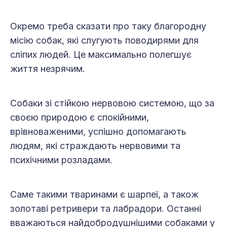
Окремо треба сказати про таку благородну
місію собак, які слугують поводирями для
сліпих людей. Це максимально полегшує
життя незрячим.
Собаки зі стійкою нервовою системою, що за
своєю природою є спокійними,
врівноваженими, ус­піш­но допомагають
людям, які страждають нервовими та
психічними розладами.
Саме такими тваринами є шарпеї, а також
золотаві ретривери та лабрадори. Останні
вважаються най­добродушнішими собаками у