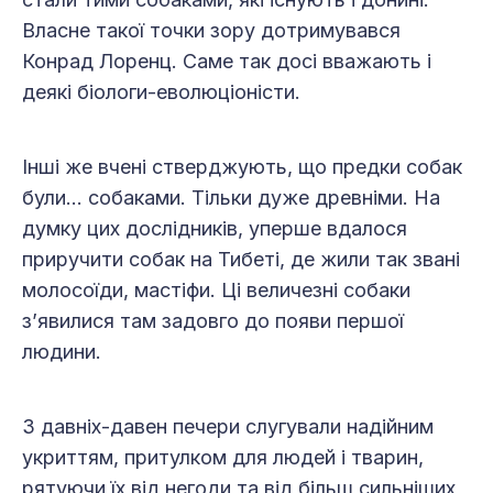
Власне такої точки зору дотримувався
Конрад Лоренц. Саме так досі вважають і
деякі біологи-еволюціоністи.
Інші же вчені стверджують, що предки собак
були… собаками. Тільки дуже древніми. На
думку цих дослідників, уперше вдалося
приручити собак на Тибеті, де жили так звані
молосоїди, мастіфи. Ці величезні собаки
з’явилися там задовго до появи першої
людини.
З давніх-давен печери слугували надійним
укриттям, притулком для людей і тварин,
рятуючи їх від негоди та від більш сильніших