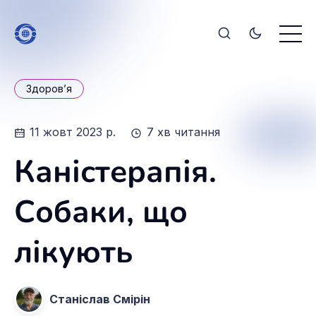
Здоров’я
11 жовт 2023 р.
7 хв читання
Каністерапія.
Собаки, що
лікують
Станіслав Смірін