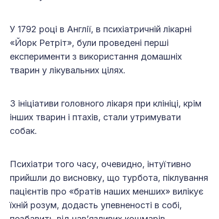
У 1792 році в Англії, в психіатричній лікарні
«Йорк Ретріт», були проведені перші
експерименти з використання домашніх
тварин у лікувальних цілях.
З ініціативи головного лікаря при клініці, крім
інших тварин і птахів, стали утримувати
собак.
Психіатри того часу, очевидно, інтуїтивно
прийшли до висновку, що турбота, піклування
пацієнтів про «братів наших менших» вилікує
їхній розум, додасть упевненості в собі,
позбавить від нав’язливих кошмарів.