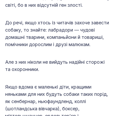
світі, бо в них відсутній ген злості.
До речі, якщо хтось із читачів захоче завести
собаку, то знайте: лабрадори — чудові
домашні тварини, компаньйони й товариші,
помічники дорослим і друзі малюкам.
Але з них ніколи не вийдуть надійні сторожі
та охоронники.
Якщо вдома є маленькі діти, кращими
няньками для них будуть собаки таких порід,
як сенбернар, ньюфаундленд, коллі
(шотландська вівчарка), боксер,
міттельшнауцер, ердель­тер’єр і