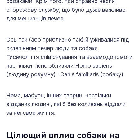
собаками. Крім того, пси справно несли
сторожову службу, що було дуже важливо
для мешканців печер.
Ось так (або приблизно так) й уживалися під
склепінням печер люди та собаки.
Тисячоліття співіснування та взаємодопомоги
настільки тісно зблизили Homo sapiens
(людину розумну) і Canis familiaris (собаку).
Нема, мабуть, інших тварин, настільки
відданих людині, які б без коливань віддали
за неї своє життя.
Цілющий вплив собаки на