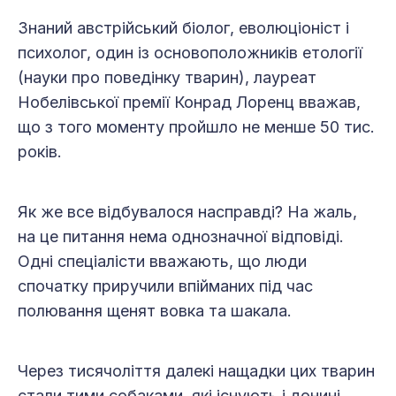
Знаний австрійський біолог, еволюціоніст і
психолог, один із основоположників етології
(науки про поведінку тварин), лауреат
Нобелівської премії Конрад Лоренц вважав,
що з того моменту пройшло не менше 50 тис.
років.
Як же все відбувалося насправді? На жаль,
на це питання нема однозначної відповіді.
Одні спеціалісти вважають, що люди
спочатку приручили впійманих під час
полювання щенят вовка та шакала.
Через тисячоліття далекі нащадки цих тварин
стали тими собаками, які існують і до­нині.