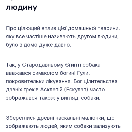
людину
Про цілющий вплив цієї домашньої тварини,
яку все частіше називають другом людини,
було відомо дуже давно.
Так, у Стародавньому Єгипті собака
вважався символом богині Гули,
покровительки лікування. Бог цілительства
давніх греків Асклепій (Ескулап) часто
зображався також у вигляді собаки.
Збереглися древні наскальні малюнки, що
зображають людей, яким собаки зализують