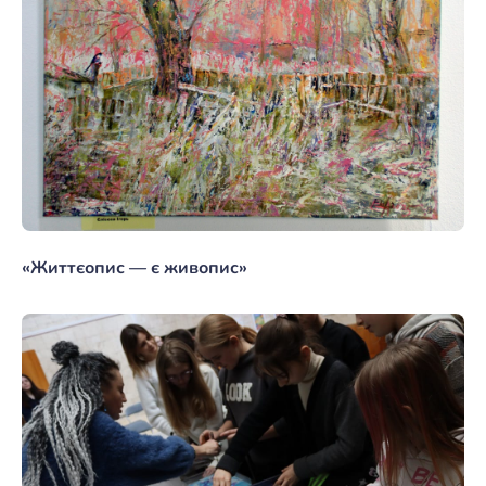
«Життєопис — є живопис»