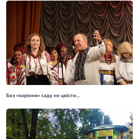
Без «коріння» саду не цвісти…