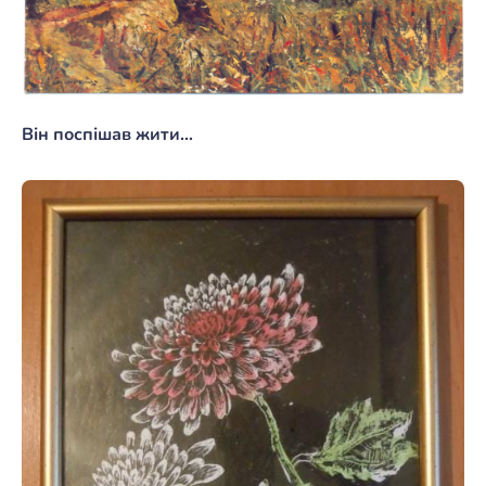
Він поспішав жити…