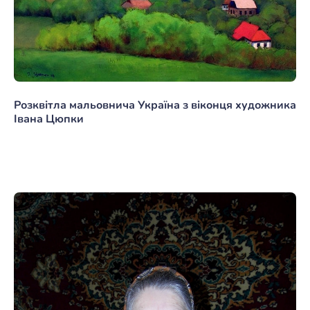
Розквітла мальовнича Україна з віконця художника
Івана Цюпки