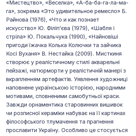
«Мистецтво», «Веселка», «А-ба-ба-га-ла-ма-
га», зокрема «Это удивительное ремесло» Б.
Райнова (1976), «Что и как познает
искусство» Ю. Філіп’єва (1979), «Шабля і
стріла» Ю. Покальчука (1990), «Найновіші
пригоди їжачка Колька Колючки та зайчика
Косі Вуханя» В. Нестайка (2009). Мисткиня
створює у реалістичному стилі акварельні
пейзажі, натюрморти у реалістичній манері з
вкрапленням артефактів. Уявлення художниці
наповнене українською історією, народними
мотивами, сповненими самобутньої краси.
Завжди орнаментика старовинних вишивок
чи розписної кераміки набуває на її картинах
філософського тлумачення та прагнення
прославити Україну. Особливо це стосується