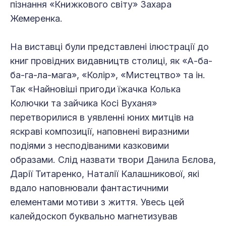
пізнання «Книжкового світу» Захара
Жемеренка.
На виставці були представлені ілюстрації до
книг провідних видавництв столиці, як «А-ба-
ба-га-ла-мага», «Колір», «Мистецтво» та ін.
Так «Найновіші пригоди їжачка Колька
Колючки та зайчика Косі Вуханя»
перетворилися в уявленні юних митців на
яскраві композиції, наповнені виразними
подіями з несподіваними казковими
образами. Слід назвати твори Данила Бєлова,
Дарії Титаренко, Наталії Калашникової, які
вдало наповнювали фантастичними
елементами мотиви з життя. Увесь цей
калейдоскоп буквально магнетизував