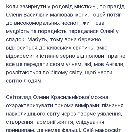
Коли зазирнути у родовід мисткині, то прадід
Олени Василівни малював ікони, і оцей потяг
до високоморальних чеснот, життєва
мудрість та порядність передалися Олені у
спадок. Мабуть, тому вона бережно
відноситься до київських святинь, вміє
відокремити істинне зерно від полови і прагне
все це передати своїм учням, які, мов Ангели,
розлітаються по білому світу, щоб нести
світло людям.
Світогляд Олени Красильнікової можна
охарактеризувати трьома вимірами: пізнання
навколишнього світу через творче уявлення,
створення гармонії життя, слідування
принципам, де немає фальші. Свій макросвіт