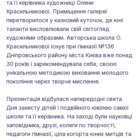
та її керівника художниці Олени
Красильникової. Приміщення галереї
перетворилося у казковий куточок, де юні
таланти висловлювали свій світогляд
художніми образами. Авторська школа О.
Красильникової існує при гімназії №136
Дніпровського району міста Києва вже понад
30 років і зарекомендувала себе, своєю
унікальною методикою виховання молодого
покоління через творче мислення.
Презентація відбулася напередодні свята
Дня захисту дітей і подвійного ювілею самої
школи та її керівника. На заході були науковці
заповідника, друзі, колеги по творчості,
педагоги гімназії, ціла когорта юних митців та