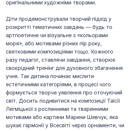
оригінальними художніми творами.
Діти продемонстрували творчий підхід у
розкритті тематичних завдань — будь то
артпоетичне чи візуальне з «кольорами
моря», або мотивами різних пір року,
святковими композиціями тощо. Кожного
разу педагог, ставлячи завдання, створює
своєрідний тренінг для духовного збагачення
учня. Так дитина починає мислити
естетичними категоріями, в процесі чого
формується творче уявлення про оточуючий
світ. Досить подивитися на композиції Таїсії
Легміцької з рослинними та тваринними
мотивами або картини Марини Шевчук, яка
шукає гармонії у Всесвіті через орнаменти, чи