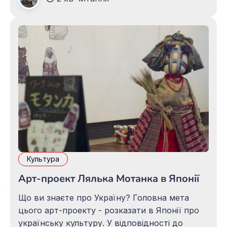
перетворилося в символ влади — були часи,
коли ним могли користуватися тільки
вельможні люди.
Культура
Арт-проект Лялька Мотанка в Японії
Що ви знаєте про Україну? Головна мета
цього арт-проекту - розказати в Японії про
українську культуру. У відповідності до