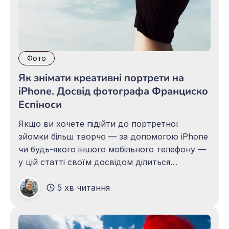
Фото
Як знімати креативні портрети на
iPhone. Досвід фотографа Франциско
Еспіноси
Якщо ви хочете підійти до портретної
зйомки більш творчо — за допомогою iPhone
чи будь-якого іншого мобільного телефону —
у цій статті своїм досвідом ділиться
Франциско Еспіноса, фотограф-самоучка з
5 хв читання
Мексики. Він використовує цікавий реквізит
та нестандартні пози, щоб створювати
унікальні портрети людей. У цьому інтерв’ю
ви дізнаєтесь більше про