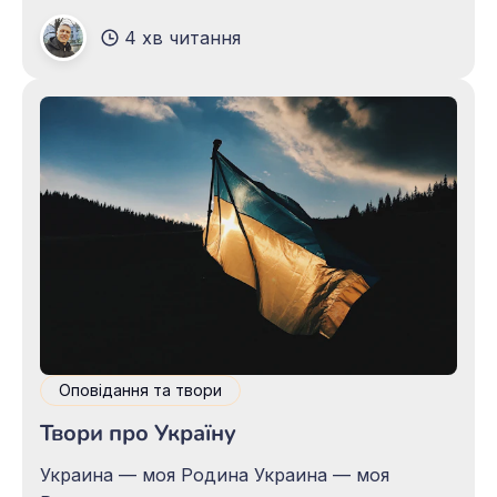
музею-квартири Павла Тичини. Під виставку
4 хв читання
«Наш борщ» були відведені одразу два його
зали. Про український борщ, здається, все,
що можна, вже написано й переказано, як то
кажуть, з усіх боків.
Оповідання та твори
Твори про Україну
Украина — моя Родина Украина — моя