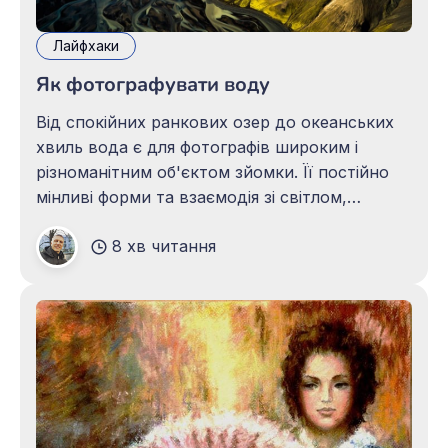
Лайфхаки
Як фотографувати воду
Від спокійних ранкових озер до океанських
хвиль вода є для фотографів широким і
різноманітним об'єктом зйомки. Її постійно
мінливі форми та взаємодія зі світлом,
температурою, і вітром роблять її одним із
8 хв читання
найбільш захоплюючих і красивих природних
стихій, а також однією з найскладніших. Щоб
навчитися працювати з таким плинним