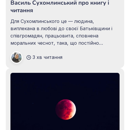
Василь Сухомлинський про книгу і
читання
Для Сухомлинського це — людина,
виплекана в любові до своєї Батьківщини і
співгромадян, працьовита, сповнена
моральних чеснот, така, що постійно
мислить, творить і прагне
3 хв читання
самовдосконалення. Такою людиною був і
сам Сухомлинський. Педагогічні погляди
Сухомлинського, адресовані учителям,
методистам, директорам шкіл, студентам —
майбутнім педагогам, а також звернені до
широкого загалу, висловлені ним у