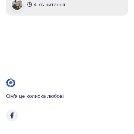
4 хв читання
важливими порадами для спортивної
фотозйомки. Спортивна фотографія відкриває
безліч можливостей для створення
драматичних і емоційно насичених кадрів, які
залишаться в пам’яті на все життя.
Сім’я це колиска любові