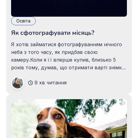
Освіта
Як сфотографувати місяць?
Я хотів займатися фотографуванням нічного
неба з того часу, як придбав свою
камеру.Коли я її вперше купив, близько 5
років тому, думав, що отримати варті знімки
за допомогою недорогого обладнання, яке у
9 хв читання
мене тоді було, буде малоймовірно. Тільки
після того, як звик знімати в мануальному
режимі, усвідомив, що нічна