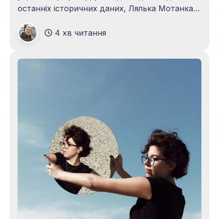
останніх історичних даних, Лялька Мотанка
мала місце на Україні більше 7000 років тому.
4 хв читання
Древні українці вірили, що це - амулет, який
може захистити господаря і сприяти
здійсненню його мрій. У повсякденному житті