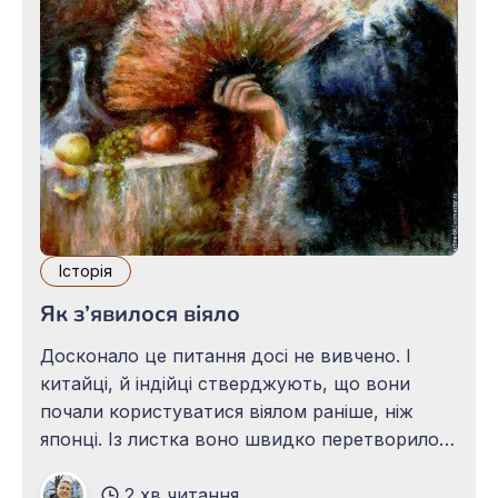
Історія
Як з’явилося віяло
Досконало це питання досі не вивчено. І
китайці, й індійці стверджують, що вони
почали користуватися віялом раніше, ніж
японці. Із листка воно швидко перетворилося
у вишукану дорогу річ, зберігаючи його
2 хв читання
форму. Потім із засобу для охолодження воно