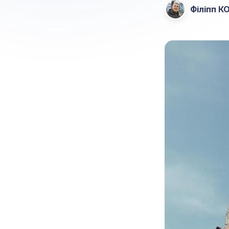
Філіпп К