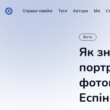
Справи сімейні
Теги
Автори
Ми
С
Фото
Як зн
портр
фото
Еспі