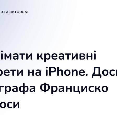
тати автором
імати креативні
ети на iPhone. Дос
графа Франциско
носи