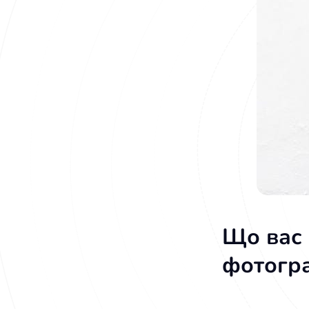
Що вас
фотогра