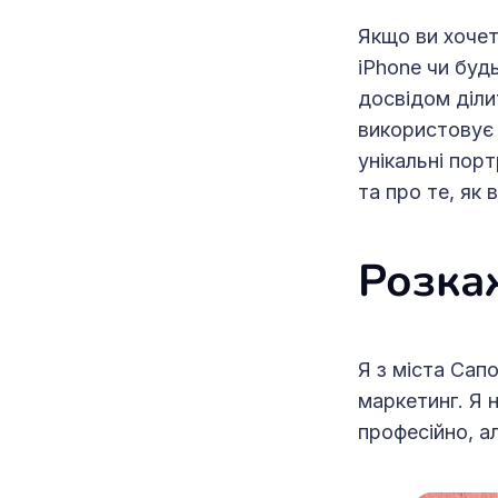
Якщо ви хочет
iPhone чи буд
досвідом діли
використовує 
унікальні пор
та про те, як 
Розка
Я з міста Сап
маркетинг. Я 
професійно, 