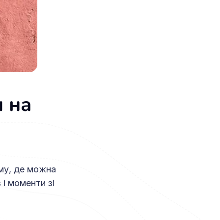
 на
рму, де можна
 і моменти зі