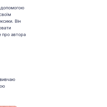
а допомогою
 своїм
ксики. Він
ювати
е про автора
 вивчаю
ією