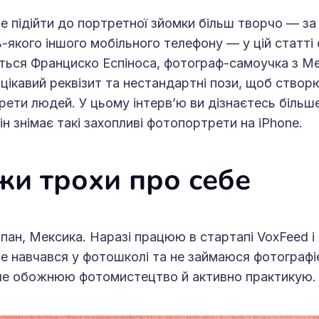
е підійти до портретної зйомки більш творчо — з
ь-якого іншого мобільного телефону — у цій статті
ться Франциско Еспіноса, фотограф-самоучка з Ме
цікавий реквізит та нестандартні пози, щоб створ
трети людей. У цьому інтерв’ю ви дізнаєтесь більш
він знімає такі захопливі фотопортрети на iPhone.
жи трохи про себе
опан, Мексика. Наразі працюю в стартапі VoxFeed і
не навчався у фотошколі та не займаюся фотограф
але обожнюю фотомистецтво й активно практикую.