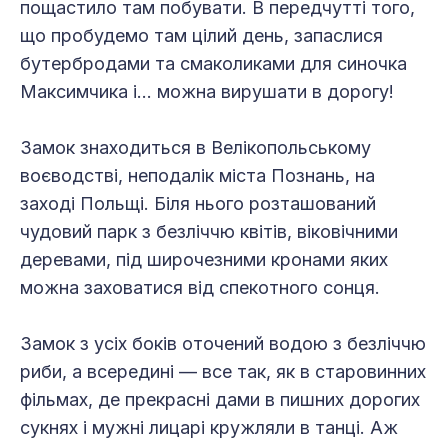
пощастило там побувати. В передчутті того,
що пробудемо там цілий день, запаслися
бутербродами та смаколиками для синочка
Максимчика і… можна вирушати в дорогу!
Замок знаходиться в Велікопольському
воєводстві, неподалік міста Познань, на
заході Польщі. Біля нього розташований
чудовий парк з безліччю квітів, віковічними
деревами, під широчезними кронами яких
можна заховатися від спекотного сонця.
Замок з усіх боків оточений водою з безліччю
риби, а всередині — все так, як в старовинних
фільмах, де прекрасні дами в пишних дорогих
сукнях і мужні лицарі кружляли в танці. Аж