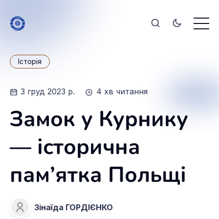
Історія
3 груд 2023 р.
4 хв читання
Замок у Курнику
— історична
пам’ятка Польщі
Зінаїда ГОРДІЄНКО
Зінаїда ГОРДІЄНКО