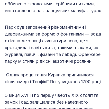
оббивкою із золотими і срібними нитками,
виготовленою на французьких мануфактурах.
Парк був заповнений різноманітними і
дивовижними за формою фонтанами — вода
стікала де з пащі скульптури лева, де з
крокодила і навіть кита, такими птахами, як
журавлі, павичі, фазани та лебеді. Оранжереї
парку містили рідкісні екзотичні рослини.
Однак процвітання Курника припинилося
після смерті Теофілії Потулицької в 1790 році.
З кінця XVIII і по першу чверть XIX століття
замок і сад залишалися без належного
нагляду і поступово приходили в занепад.