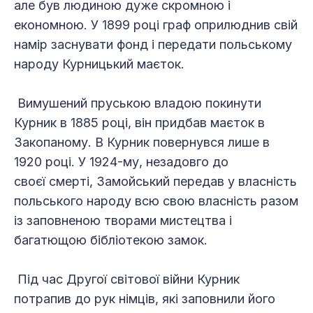
але був людиною дуже скромною і
економною. У 1899 році граф оприлюднив свій
намір заснувати фонд і передати польському
народу Курницький маєток.
Вимушений пруською владою покинути
Курник в 1885 році, він придбав маєток в
Закопаному. В Курник повернувся лише в
1920 році. У 1924-му, незадовго до
своєї смерті, Замойський передав у власність
польського народу всю свою власність разом
із заповненою творами мистецтва і
багатющою бібліотекою замок.
Під час Другої світової війни Курник
потрапив до рук німців, які заповнили його