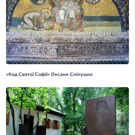
«Код Святої Софії» Оксани Сліпушко