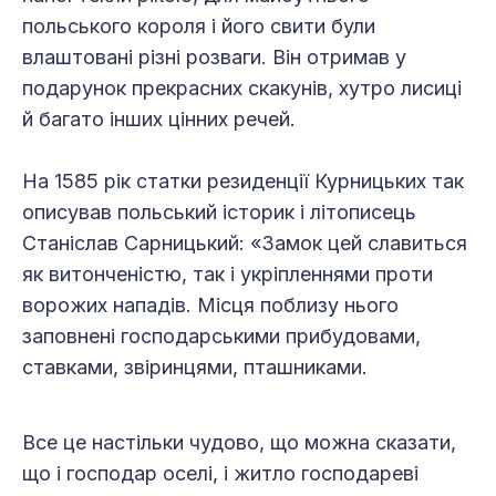
польського короля і його свити були
влаштовані різні розваги. Він отримав у
подарунок прекрасних скакунів, хутро лисиці
й багато інших цінних речей.
На 1585 рік статки резиденції Курницьких так
описував польський історик і літописець
Станіслав Сарницький: «Замок цей славиться
як витонченістю, так і укріпленнями проти
ворожих нападів. Місця поблизу нього
заповнені господарськими прибудовами,
ставками, звіринцями, пташниками.
Все це настільки чудово, що можна сказати,
що і господар оселі, і житло господареві