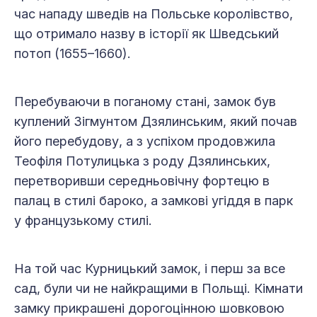
час нападу шведів на Польське королівство,
що отримало назву в історії як Шведський
потоп (1655–1660).
Перебуваючи в поганому стані, замок був
куплений Зігмунтом Дзялинським, який почав
його перебудову, а з успіхом продовжила
Теофіля Потулицька з роду Дзялинських,
перетворивши середньовічну фортецю в
палац в стилі бароко, а замкові угіддя в парк
у французькому стилі.
На той час Курницький замок, і перш за все
сад, були чи не найкращими в Польщі. Кімнати
замку прикрашені дорогоцінною шовковою