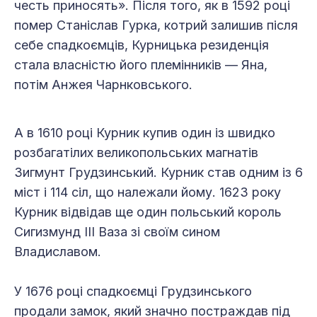
честь приносять». Після того, як в 1592 році
помер Станіслав Гурка, котрий залишив після
себе спадкоємців, Курницька резиденція
стала власністю його племінників — Яна,
потім Анжея Чарнковського.
А в 1610 році Курник купив один із швидко
розбагатілих великопольських магнатів
Зигмунт Грудзинський. Курник став одним із 6
міст і 114 сіл, що належали йому. 1623 року
Курник відвідав ще один польський король
Сигизмунд III Ваза зі своїм сином
Владиславом.
У 1676 році спадкоємці Грудзинського
продали замок, який значно постраждав під