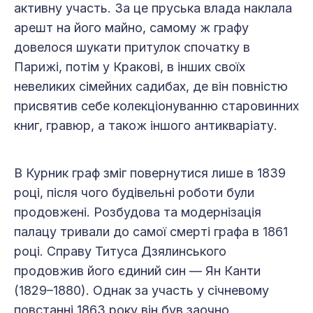
активну участь. За це пруська влада наклала
арешт на його майно, самому ж графу
довелося шукати притулок спочатку в
Парижі, потім у Кракові, в інших своїх
невеликих сімейних садибах, де він повністю
присвятив себе колекціонуванню старовинних
книг, гравюр, а також іншого антикваріату.
В Курник граф зміг повернутися лише в 1839
році, після чого будівельні роботи були
продовжені. Розбудова та модернізація
палацу тривали до самої смерті графа в 1861
році. Справу Титуса Дзялинського
продовжив його єдиний син — Ян Канти
(1829–1880). Однак за участь у січневому
повстанні 1863 року він був заочно