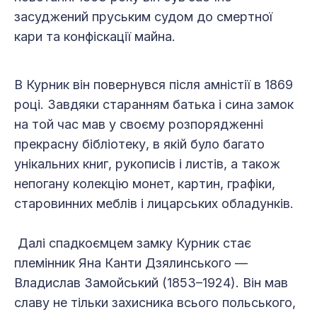
засуджений пруським судом до смертної
кари та конфіскації майна.
В Курник він повернувся після амністії в 1869
році. Завдяки старанням батька і сина замок
на той час мав у своєму розпорядженні
прекрасну бібліотеку, в якій було багато
унікальних книг, рукописів і листів, а також
непогану колекцію монет, картин, графіки,
старовинних меблів і лицарських обладунків.
Далі спадкоємцем замку Курник стає
племінник Яна Канти Дзялинського —
Владислав Замойський (1853–1924). Він мав
славу не тільки захисника всього польського,