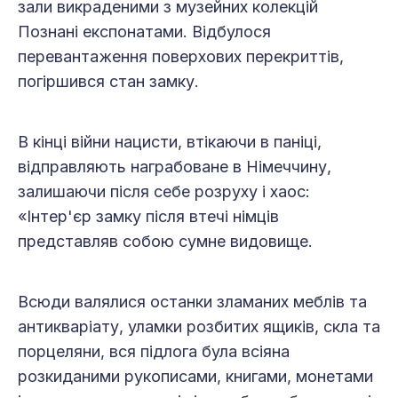
зали викраденими з музейних колекцій
Познані експонатами. Відбулося
перевантаження поверхових перекриттів,
погіршився стан замку.
В кінці війни нацисти, втікаючи в паніці,
відправляють награбоване в Німеччину,
залишаючи після себе розруху і хаос:
«Інтер'єр замку після втечі німців
представляв собою сумне видовище.
Всюди валялися останки зламаних меблів та
антикваріату, уламки розбитих ящиків, скла та
порцеляни, вся підлога була всіяна
розкиданими рукописами, книгами, монетами