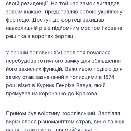
своїй резиденції. На той час замок виглядав
зовсім інакше і представляв собою укріплену
фортецю. Доступ до фортеці захищав
навколишній рів з підйомним мостом і кована
решітка в воротах фортеці.
У першій половині XVI століття почалася
перебудова готичного замку для збільшення
його захисних функцій. Важливою подією для
замку став зазначений літописцями в 1574
році візит в Курник Генріха Валуа, який
прямував на коронацію до Кракова.
Прийом був воістину королівський. Застілля
вирізнялося різноманіттям страв, вино та інші
напої текли рікою, для майбутнього