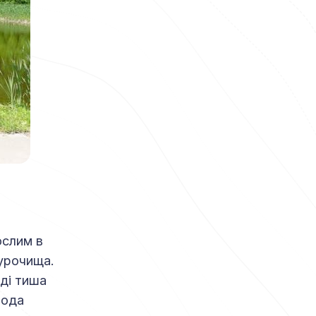
ослим в
 урочища.
оді тиша
рода