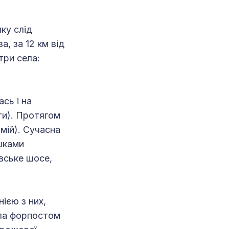
ку слід
, за 12 км від
три села:
сь і на
ти). Протягом
мій). Сучасна
ишками
вське шосе,
ією з них,
ала форпостом