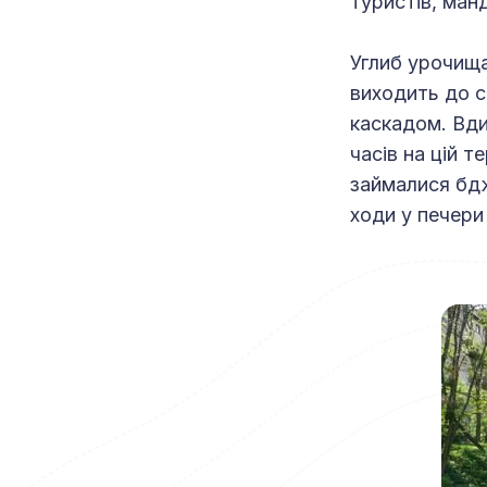
туристів, манд
Углиб урочища
виходить до с
каскадом. Вди
часів на цій 
займалися бдж
ходи у печери 