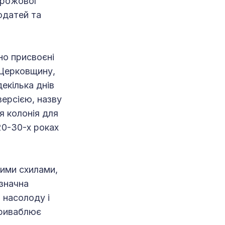
орожової
одатей та
но присвоєні
 Церковщину,
декілька днів
ерсією, назву
я колонія для
20-30-х роках
тими схилами,
значна
 насолоду і
приваблює