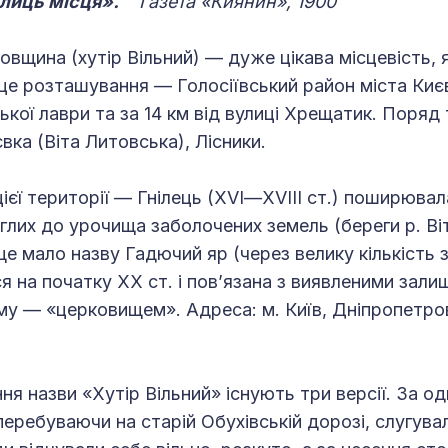
олиць місця».
Газета «Киянин», 1900
вщина (ху­тір Вільний) — дуже цікава місцевість, я
сце розташування — Голосіївський район міста Києва
кої лаври та за 14 км від вулиці Хрещатик. Поряд 
вка (Віта Литовська), Лісники.
ієї території — Гнілець (ХVІ—ХVІІІ ст.) поширювала
глих до урочища заболочених земель (береги р. Ві
ще мало назву Гадючий яр (через велику кількість з
ся на початку ХХ ст. і пов’язана з виявленими зал
му — «церковищем». Адреса: м. Київ, Дніпропетро
я назви «Хутір Вільний» існують три версії. За одн
еребуваючи на старій Обухівській дорозі, слугув