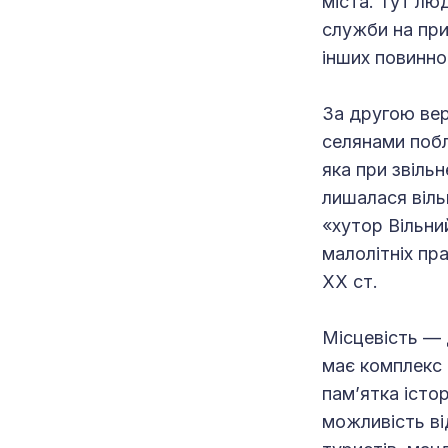
міста. Тут лю
служби на при
інших повиннос
За другою вер
селянами побл
яка при звільн
лишалася віль
«хутор Вільни
малолітніх пр
ХХ ст.
Місцевість — 
має комплекс 
пам’ятка істо
можливість ві