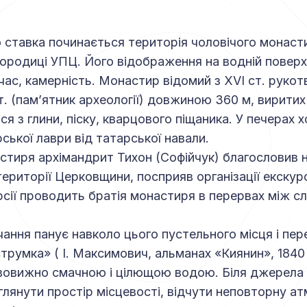
 ставка починається територія чоловічого монаст
ородиці УПЦ. Його відображення на водній поверх
очас, камерність. Монастир відомий з ХVІ ст. руко
т. (пам’ятник археології) довжиною 360 м, виритих
я з глини, піску, кварцового піщаника. У печерах х
ської лаври від татарської навали.
стиря архі­мандрит Тихон (Софійчук) благословив 
ериторії Церковщини, посприяв організації екскурсі
рсії проводить братія монастиря в перервах між 
ання панує навколо цього пустельного місця і пе
румка» ( І. Максимович, альманах «Киянин», 1840 р
вовижно смачною і цілющою водою. Біля джерела
глянути простір місцевості, відчути неповторну ат