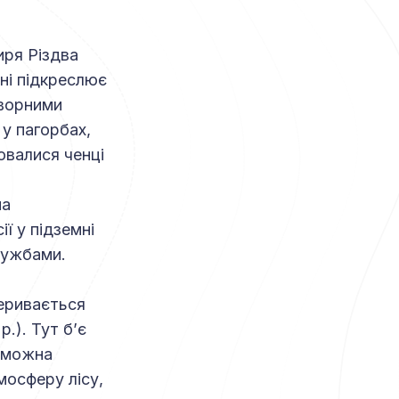
иря Різдва
ні підкреслює
творними
 у пагорбах,
овалися ченці
на
ї у підземні
службами.
реривається
.). Тут б’є
 можна
мосферу лісу,