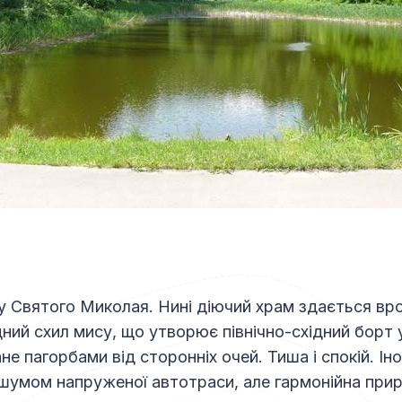
 Святого Миколая. Нині діючий храм здається вр
дний схил мису, що утворює північно-східний борт
не пагорбами від сторонніх очей. Тиша і спокій. Ін
шумом напруженої автотраси, але гармонійна при