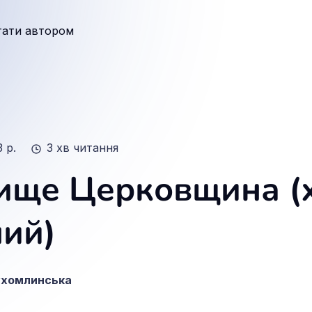
тати автором
3 р.
3 хв читання
ище Церковщина (х
ний)
ухомлинська