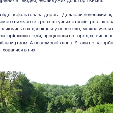
рівників і людей, небайдужих до історії Києва.
 йде асфальтована дорога. Долаючи невеликий пі
амого нижчого з трьох штучних ставків, розташов
вляючись в їх дзеркальну поверхню, можна уявлят
території жили люди, працювали на городах, випаса
ільництвом. А невгамовні хлопці бігали по пагорба
і ховалися в них.