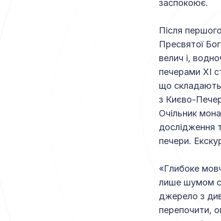
заспокоює.
Після першого
Пресвятої Бог
велич і, водн
печерами XI с
що складаютьс
з Києво-Печер
Очільник мона
дослідження т
печери. Екску
«Глибоке мовч
лише шумом ст
джерело з ди
перепочити, о