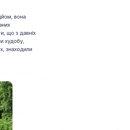
дйом, вона
аних
и, що з давніх
ли худобу,
х, знаходили