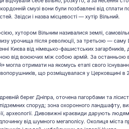
ди відчували себе вільно, розкуто, а за несення ст
кордонній смузі вони були позбавлені від сплати п
тей. Звідси і назва місцевості — хутір Вільний.
сією, хутором Вільним називалися землі, самовіль
изу урочища після революції, за третьою — саму
енні Києва від німецько-фашистських загарбників, 
ною від воюючих між собою армій. За останньою в
й» могла отримати на якомусь етапі свого існуванн
авопорушників, що розміщувалася у Церковщині в 
древній берег Дніпра, оточена пагорбами та лісис
підземних споруд; зона охоронного ландшафту, ви
рії, археології. Дивовижні крає­види дарують людям
дпочинку від шумного мегаполісу. Околиця міста 