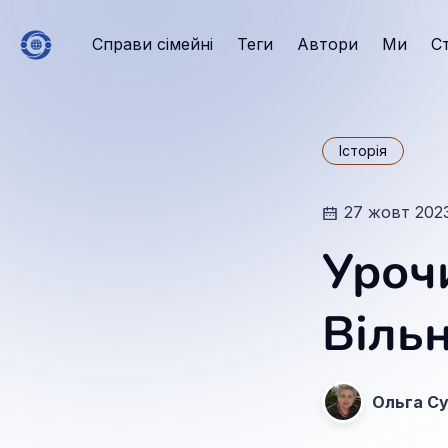
Справи сімейні
Теги
Автори
Ми
С
Історія
27 жовт 202
Уроч
Віль
Ольга С