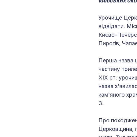
київських ок
Урочище Церко
відвідати. Мі
Києво-Печерсь
Пирогів, Чапає
Перша назва ц
частину приле
XIX ст. урочи
назва з’явила
кам’яного хра
3.
Про походженн
Церковщина, п