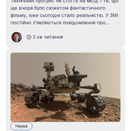
Технічний прогрес не стоїть на місці. І те, що
ще вчора було сюжетом фантастичного
фільму, вже сьогодні стало реальністю. У ЗМІ
постійно з'являються повідомлення про
розробку того чи іншого робота, що заміняє
3 хв читання
людині сексуального партнера. І якщо
спочатку йшлося лише про «технічну»
сторону процесу, то сьогодні такий робот
Наука