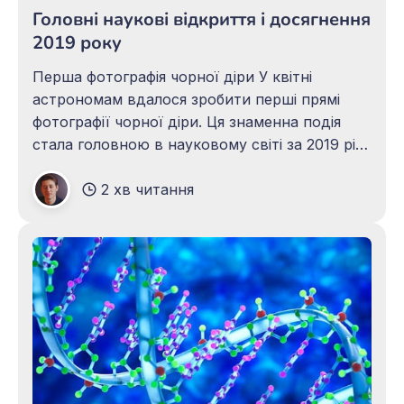
Головні наукові відкриття і досягнення
2019 року
Перша фотографія чорної діри У квітні
астрономам вдалося зробити перші прямі
фотографії чорної діри. Ця знаменна подія
стала головною в науковому світі за 2019 рік.
Воно підтвердило загальну теорію
2 хв читання
відносності Альберта Ейнштейна. Першою
чорною дірою, яку побачило людство, став
надмасивний коллапсар в далекій галактиці
Messier 87, що знаходиться в скупченні