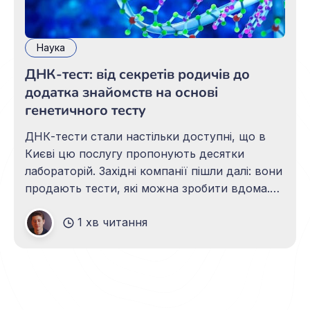
Наука
ДНК-тест: від секретів родичів до
додатка знайомств на основі
генетичного тесту
ДНК-тести стали настільки доступні, що в
Києві цю послугу пропонують десятки
лабораторій. Західні компанії пішли далі: вони
продають тести, які можна зробити вдома.
Причому для цього не знадобиться складний
1 хв читання
аналіз — всього лише зразок слини. Тепер
кожен може пролити світло на сімейні
таємниці. Журналістка Ліббі Коупленд в книзі
«Загублена сім&