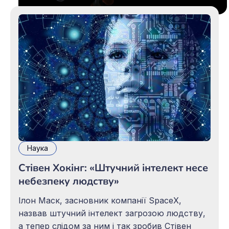
Наука
Стівен Хокінг: «Штучний інтелект несе
небезпеку людству»
Ілон Маск, засновник компанії SpaceX,
назвав штучний інтелект загрозою людству,
а тепер слідом за ним і так зробив Стівен