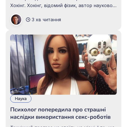
Хокінг. Хокінг, відомий фізик, автор науково-
популярних книг, в інтерв'ю BBC висловив
3 хв читання
думку про те, що «розробка повноцінного
штучного інтелекту може означати кінець
людської раси». Сьогодні, на думку Хокінга,
Наука
Психолог попередила про страшні
наслідки використання секс-роботів