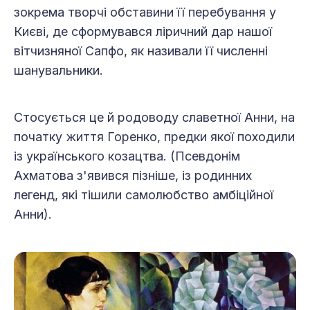
зокрема творчі обставини її перебування у
Києві, де сформувався ліричний дар нашої
вітчизняної Сапфо, як називали її численні
шанувальники.
Стосується це й родоводу славетної Анни, на
початку життя Горенко, предки якої походили
із українського козацтва. (Псевдонім
Ахматова з'явився пізніше, із родинних
легенд, які тішили самолюбство амбіційної
Анни).