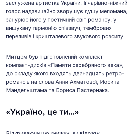
заслужена артистка України. Її чарівно-ніжний
голос надзвичайно зворушує душу меломана,
занурює його у поетичний світ романсу, у
вишукану гармонію співзвуч, тембрових
переливів і кришталевого звукового розсипу.
Митцем був підготовлений комплект
компакт-дисків «Памяти серебряного века»,
до складу якого входять дванадцять ретро-
романсів на слова Анни Ахматової, Йосипа
Мандельштама та Бориса Пастернака.
«Україно, це ти…»
Відкриваючи цю книжку, ви відразу