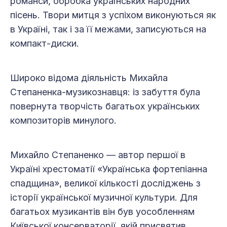
романси, обробка українських народних
пісень. Твори митця з успіхом виконуються як
в Україні, так і за її межами, записуються на
компакт-диски.
Широко відома діяльність Михайла
Степаненка-музикознавця: із забуття була
повернута творчість багатьох українських
композиторів минулого.
Михайло Степаненко — автор першої в
Україні хрестоматії «Українська фортепіанна
спадщина», великої кількості досліджень з
історії української музичної культури. Для
багатьох музикантів він був уособленням
Київської консерваторії, якій присвятив