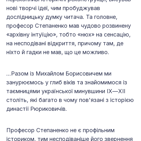
нові творчі ідеї, чим пробуджував
дослідницьку думку читача. Та головне,
професор Степаненко мав чудово розвинену
«архівну інтуїцію», тобто «нюх» на сенсацію,
на несподівані відкриття, причому там, де
ніхто й гадки не мав, що це можливо.
…Разом із Михайлом Борисовичем ми
занурюємось у глиб віків та знайомимося із
таємницями української минувшини ІХ—ХІІ
століть, які багато в чому пов'язані з історією
династії Рюриковичів.
Професор Степаненко не є профільним
істориком, тим несподіваніше його звернення