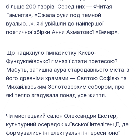
більше 200 творів. Серед них — «Читая
Гамлета», «Сжала руки под темной
вуалью...», які увійшли до найпершої
поетичної збірки Анни Ахматової «Вечер».
Що надихнуло гімназистку Києво-
Фундуклеївської гімназії стати поетесою?
Мабуть, затишна аура стародавнього міста із
його древніми храмами — Святою Софією та
Михайлівським Золотоверхим собором, про
які тепло згадувала понад усе життя.
Чи мистецький салон Олександри Екстер,
культурний осередок київської інтелігенції, де
формувалися інтелектуальні інтереси юної