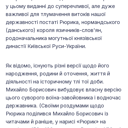
у цьому виданні до суперечливої, але дуже
важливої для тлумачення витоків нашої
державності постаті Рюрика, нормандського
(данського) короля язичників-слов'ян,
родоначальника могутньої князівської
династії Київської Руси-України.
Як відомо, існують різні версії щодо його
народження, родини й оточення, життя й
діяльності на історичному тлі тої доби.
Михайло Борисович вибудовує власну версію
цього суворого воїна-завойовника і водночас
державника. (Своїми роздумами щодо
Рюрика поділився Михайло Борисович із
читачами й раніше, у нарисі «Рюрик» на