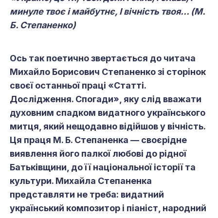
минуле твоє і майбутнє, І вічність твоя... (М.
Б. Степаненко)
Ось так поетично звертається до читача
Михайло Борисович Степаненко зі сторінок
своєї останньої праці «Статті.
Дослідження. Спогади», яку слід вважати
духовним спадком видатного українського
митця, який нещодавно відійшов у вічність.
Ця праця М. Б. Степаненка — своєрідне
виявлення його палкої любові до рідної
Батьківщини, до її національної історії та
культури. Михайла Степаненка
представляти не треба: видатний
український композитор і піаніст, народний