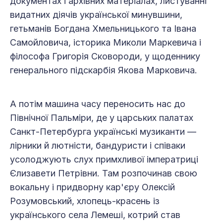
документах і архівних матеріалах, листуванні
видатних діячів української минувшини,
гетьманів Богдана Хмельницького та Івана
Самойловича, історика Миколи Маркевича і
філософа Григорія Сковороди, у щоденнику
генерального підскарбія Якова Марковича.
А потім машина часу переносить нас до
Північної Пальміри, де у царських палатах
Санкт-Петербурга українські музиканти —
лірники й лютністи, бандуристи і співаки
усолоджують слух примхливої імператриці
Єлизавети Петрівни. Там розпочинав свою
вокальну і придворну кар'єру Олексій
Розумовський, хлопець-красень із
українського села Лемеші, котрий став