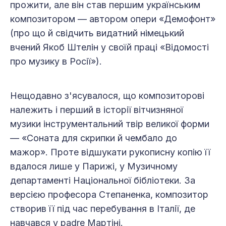
прожити, але він став першим українським
композитором — автором опери «Демофонт»
(про що й свідчить видатний німецький
вчений Якоб Штелін у своїй праці «Відомості
про музику в Росії»).
Нещодавно з'ясувалося, що композиторові
належить і перший в історії вітчизняної
музики інструментальний твір великої форми
— «Соната для скрипки й чембало до
мажор». Проте відшукати рукописну копію її
вдалося лише у Парижі, у Музичному
департаменті Національної бібліотеки. За
версією професора Степаненка, композитор
створив її під час перебування в Італії, де
навчався у padre Мартіні.