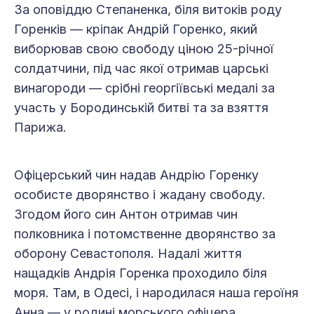
За оповіддю Степаненка, біля витоків роду
Горенків — кріпак Андрій Горенко, який
виборював свою свободу ціною 25-річної
солдатчини, під час якої отримав царські
винагороди — срібні георгіївські медалі за
участь у Бородинській битві та за взяття
Парижа.
Офіцерський чин надав Андрію Горенку
особисте дворянство і жадану свободу.
Згодом його син Антон отримав чин
полковника і потомственне дворянство за
оборону Севастополя. Надалі життя
нащадків Андрія Горенка проходило біля
моря. Там, в Одесі, і народилася наша героїня
Анна — у родині морського офіцера…