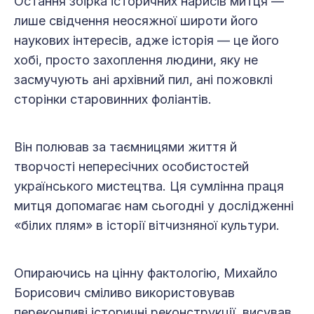
Остання збірка історичних нарисів митця —
лише свідчення неосяжної широти його
наукових інтересів, адже історія — це його
хобі, просто захоплення людини, яку не
засмучують ані архівний пил, ані пожовклі
сторінки старовинних фоліантів.
Він полював за таємницями життя й
творчості непересічних особистостей
українського мистецтва. Ця сумлінна праця
митця допомагає нам сьогодні у дослідженні
«білих плям» в історії вітчизняної культури.
Опираючись на цінну фактологію, Михайло
Борисович сміливо використовував
переконливі історичні реконструкції, висував