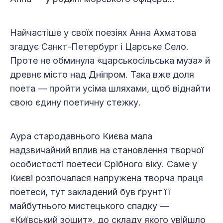
Найчастіше у своїх поезіях Анна Ахматова
згадує Санкт-Петербург і Царське Село.
Проте не обминула «царськосільська муза» й
древнє місто над Дніпром. Така вже доля
поета — пройти усіма шляхами, щоб віднайти
свою єдину поетичну стежку.
Аура стародавнього Києва мала
надзвичайний вплив на становлення творчої
особистості поетеси Срібного віку. Саме у
Києві розпочалася напружена творча праця
поетеси, тут закладений був ґрунт її
майбутнього мистецького спадку —
«Київський зошит», до складу якого увійшло