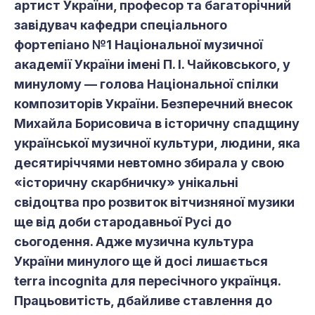
артист України, професор та багаторічний
завідувач кафедри спеціального
фортепіано №1 Національної музичної
академії України імені П. І. Чайковського, у
минулому — голова Національної спілки
композиторів України. Безперечний внесок
Михайла Борисовича в історичну спадщину
української музичної культури, людини, яка
десятиріччями невтомно збирала у свою
«історичну скарбничку» унікальні
свідоцтва про розвиток вітчизняної музики
ще від доби стародавньої Русі до
сьогодення. Адже музична культура
України минулого ще й досі лишається
terra incognita для пересічного українця.
Працьовитість, дбайливе ставлення до