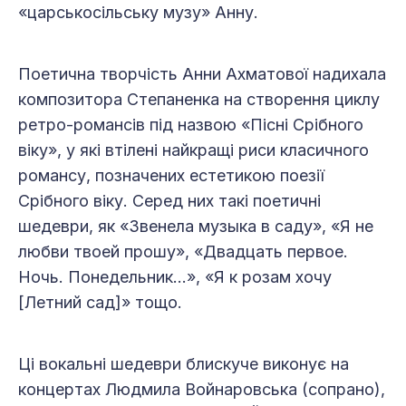
«царськосільську музу» Анну.
Поетична творчість Анни Ахматової надихала
композитора Степаненка на створення циклу
ретро-романсів під назвою «Пісні Срібного
віку», у які втілені найкращі риси класичного
романсу, позначених естетикою поезії
Срібного віку. Серед них такі поетичні
шедеври, як «Звенела музыка в саду», «Я не
любви твоей прошу», «Двадцать первое.
Ночь. Понедельник…», «Я к розам хочу
[Летний сад]» тощо.
Ці вокальні шедеври блискуче виконує на
концертах Людмила Войнаровська (сопрано),