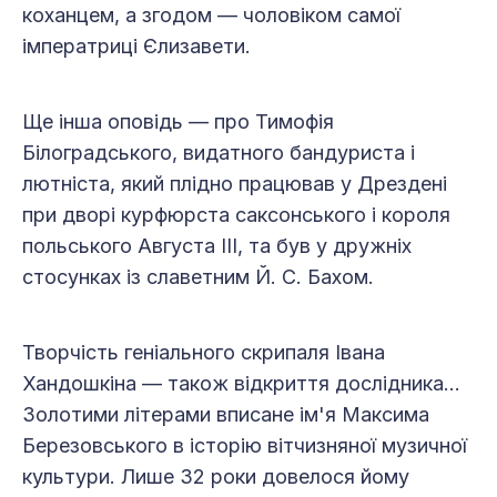
коханцем, а згодом — чоловіком самої
імператриці Єлизавети.
Ще інша оповідь — про Тимофія
Білоградського, видатного бандуриста і
лютніста, який плідно працював у Дрездені
при дворі курфюрста саксонського і короля
польського Августа ІІІ, та був у дружніх
стосунках із славетним Й. С. Бахом.
Творчість геніального скрипаля Івана
Хандошкіна — також відкриття дослідника…
Золотими літерами вписане ім'я Максима
Березовського в історію вітчизняної музичної
культури. Лише 32 роки довелося йому