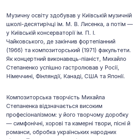
Музичну освіту здобував у Київській музичній
школі-десятирічці ім. М. В. Лисенка, а потім —
у Київській консерваторії ім. П. І.
Чайковського, де закінчив фортепіанний
(1966) та композиторський (1971) факультети.
Як концертний виконавець-піаніст, Михайло
Степаненко успішно гастролював у Росії,
Німеччині, Фінляндії, Канаді, США та Японії.
Композиторська творчість Михайла
Степаненка відзначається високим
професіоналізмом: у його творчому доробку
— симфонічні, хорові та камерні твори, пісні й
романси, обробка українських народних