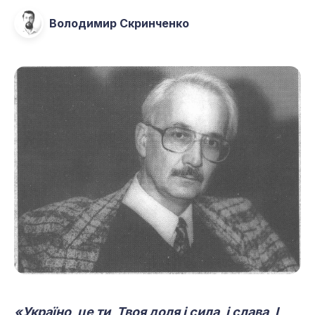
Володимир Скринченко
«Україно, це ти, Твоя доля і сила, і слава, І