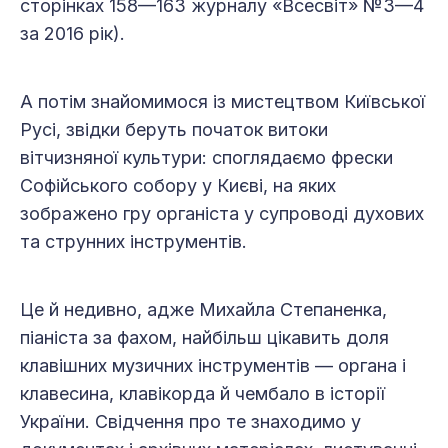
сторінках 158—163 журналу «Всесвіт» №3—4
за 2016 рік).
А потім знайомимося із мистецтвом Київської
Русі, звідки беруть початок витоки
вітчизняної культури: споглядаємо фрески
Софійського собору у Києві, на яких
зображено гру органіста у супроводі духових
та струнних інструментів.
Це й недивно, адже Михайла Степаненка,
піаніста за фахом, найбільш цікавить доля
клавішних музичних інструментів — органа і
клавесина, клавікорда й чембало в історії
України. Свідчення про те знаходимо у