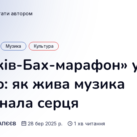
тати автором
Музика
Культура
ків-Бах-марафон» 
о: як жива музика
днала серця
ГАПЄЄВ
28 бер 2025 р.
1 хв читання