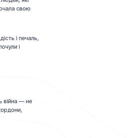
почала свою
ість і печаль,
почули і
ь війна — не
кордони,