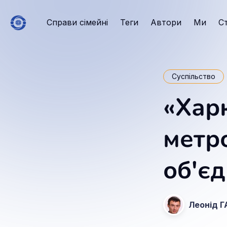
Справи сімейні
Теги
Автори
Ми
С
Суспільство
«Хар
метр
об'є
Леонід 