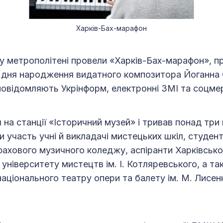
Харків-Бах-марафон
у метрополітені провели «Харків-Бах-марафон», п
д дня народження видатного композитора Йоганна
повідомляють Укрінформ, електронні ЗМІ та соцме
 на станції «Історичний музей» і тривав понад три 
и участь учні й викладачі мистецьких шкіл, студен
фахового музичного коледжу, аспіранти Харківсько
 університету мистецтв ім. І. Котляревського, а т
національного театру опери та балету ім. М. Лисен