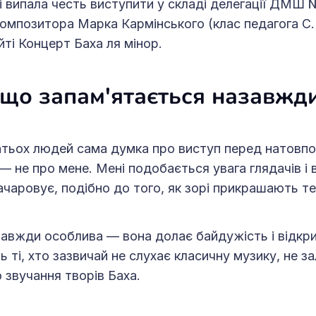
 випала честь виступити у складі делегації ДМШ 
композитора Марка Кармінського (клас педагога С. 
йті Концерт Баха ля мінор.
 що запам'ятається назавжд
гатьох людей сама думка про виступ перед натовп
— не про мене. Мені подобається увага глядачів і 
ачаровує, подібно до того, як зорі прикрашають т
авжди особлива — вона долає байдужість і відкр
ь ті, хто зазвичай не слухає класичну музику, не 
звучання творів Баха.