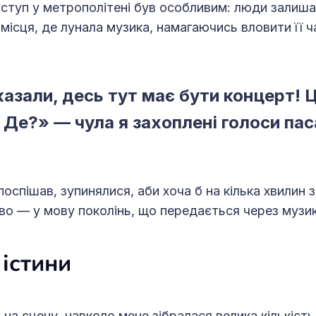
ступ у метрополітені був особливим: люди залиша
місця, де лунала музика, намагаючись вловити її ча
казали, десь тут має бути концерт! 
 Де?» — чула я захоплені голоси пас
 поспішав, зупинялися, аби хоча б на кілька хвилин 
о — у мову поколінь, що передається через музик
істини
 на сцену, навколо мене зібралася велика кількість