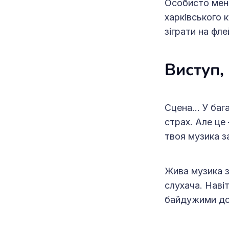
Особисто мені
харківського 
зіграти на фле
Виступ,
Сцена... У ба
страх. Але це 
твоя музика з
Жива музика з
слухача. Навіт
байдужими до 