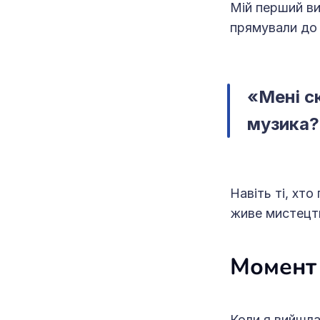
Мій перший ви
прямували до 
«Мені с
музика?
Навіть ті, хто
живе мистецтв
Момент 
Коли я вийшла