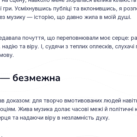
ї гри. Усміхнувшись публіці та вклонившись, я роз
ез музику — історію, що давно жила в моїй душі.
едавала почуття, що переповнювали моє серце: рад
 надію та віру. І, судячи з теплих оплесків, слухачі 
мову.
 — безмежна
ав доказом: для творчо вмотивованих людей навіт
ціям. Жива музика долає часові межі й політичні 
рця та надаючи віру в незламність духу.