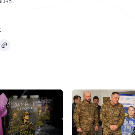
ічно.
: