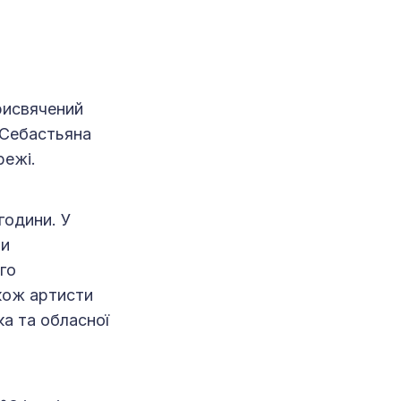
рисвячений
 Себастьяна
режі.
години. У
ти
го
акож артисти
ка та обласної