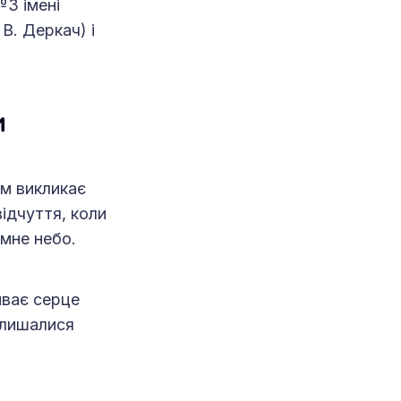
№3 імені
В. Деркач) і
и
ом викликає
відчуття, коли
емне небо.
иває серце
залишалися