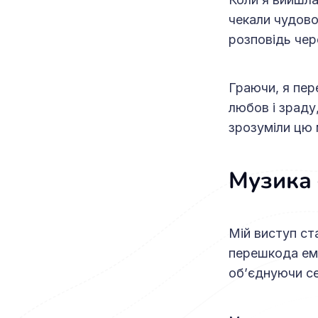
чекали чудово
розповідь чер
Граючи, я пер
любов і зраду,
зрозуміли цю 
Музика
Мій виступ ст
перешкода емо
об’єднуючи се