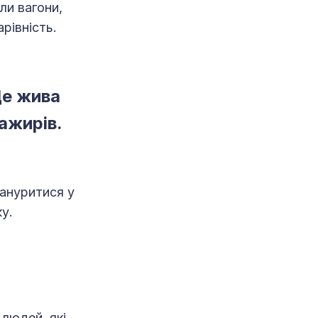
ли вагони,
рівність.
Це жива
ажирів.
зануритися у
у.
 людей, які