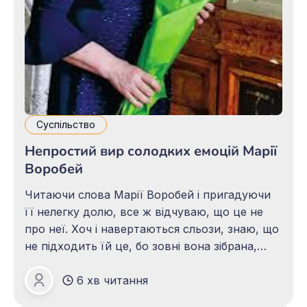
Суспільство
Непростий вир солодких емоцій Марії
Воробей
Читаючи слова Марії Воробей і пригадуючи
її нелегку долю, все ж відчуваю, що це не
про неї. Хоч і навертаються сльози, знаю, що
не підходить їй це, бо зовні вона зібрана,
впевнена, цілеспрямована людина. Bесь біль
6 хв читання
душі вона збирає у грудочку і не проявляє
Зоя ПАЦАЛО
його, щоб не засмучуватись і не