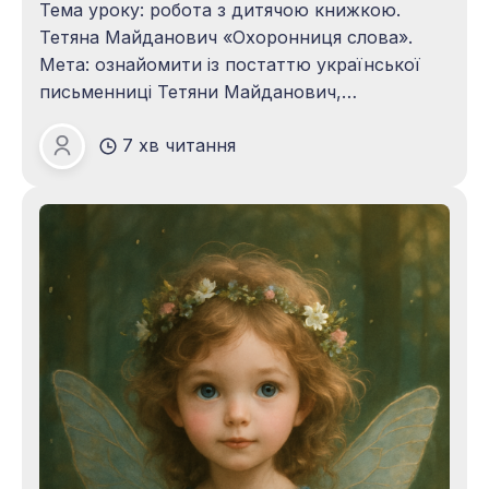
Тема уроку: робота з дитячою книжкою.
Тетяна Майданович «Охоронниця слова».
Мета: ознайомити із постаттю української
письменниці Тетяни Майданович,
найцікавішими фактами її життя й творчості
7 хв читання
та казкою «Охоронниця слова».
Зоя ПАЦАЛО
Розширювати знання учнів про
багатобарвний світ казок. Виховувати кращі
моральні якості особистості, любов до рідної
мови, до України. Обладнання: портрет
Тетяни Майданович,