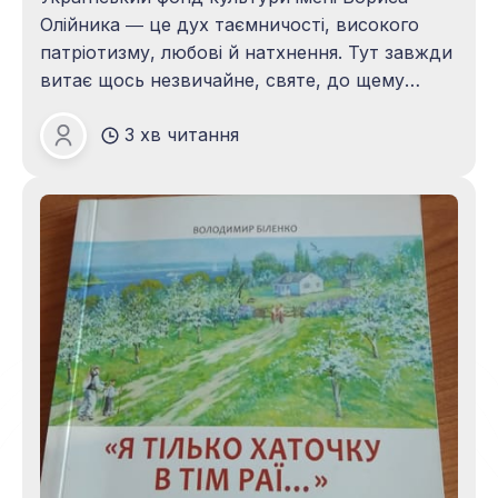
Олійника ― це дух таємничості, високого
патріотизму, любові й натхнення. Тут завжди
витає щось незвичайне, святе, до щему
близьке, яскраве і рідне — українське. Тут
3 хв читання
наша історія, наше минуле й майбутнє. Він
Зоя ПАЦАЛО
напоєний словом, овіяний словом,
наснажений і освячений ним, пройнятий
високими почуттями щирої любові й поваги