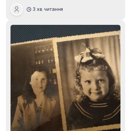
надихають на творчість і красу, дають змогу
3 хв читання
милуватися життям, його красою і
Зоя ПАЦАЛО
неймовірними принадами, ведуть у храм
насолоди і радості. Людино! Зупинись на
хвилину! Віддайся почуттям, придивись