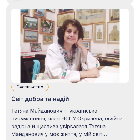
презентації своєї поезії та знайомства з
колегами-українцями. Зустріч видалася
надзвичайно теплою і плодотворною, щедро
вселила в серця обох народів велику
Суспільство
Світ добра та надій
Тетяна Майданович – українська
письменниця, член НСПУ Окрилена, осяйна,
радісна й щаслива увірвалася Тетяна
Майданович у моє життя, у мій світ