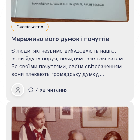
Суспільство
Мереживо його думок і почуттів
Є люди, які незримо вибудовують націю,
вони йдуть поруч, невидимі, але такі вагомі.
Бо своїми почуттями, своїм світобаченням
вони плекають громадську думку,
розширюють обрії знань народу,
7 хв читання
відтворюють його мрії та сподівання,
Зоя ПАЦАЛО
відбивають історію держави та її ідеологію.
Люди, які непомітно виховують гуманність,
порядність і чесність, спрямовують думку
людей у благородне