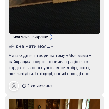
Моя мама найкраща!
«Рідна мати моя…»
Читаю дитячі твори на тему «Моя мама -
найкраща», і серце оповиває радість та
гордість за своїх учнів: вони добрі, ніжні,
люблячі діти. Їхні щирі, наївні сповіді про
своїх матусь свідчать про добрі сердечка, які
2 хв читання
відкриті для любові та ніжності, сповнені
Зоя ПАЦАЛО
великою вдячністю своїм найріднішим
людям. Згадую свою матусю -
неперевершену красуню,