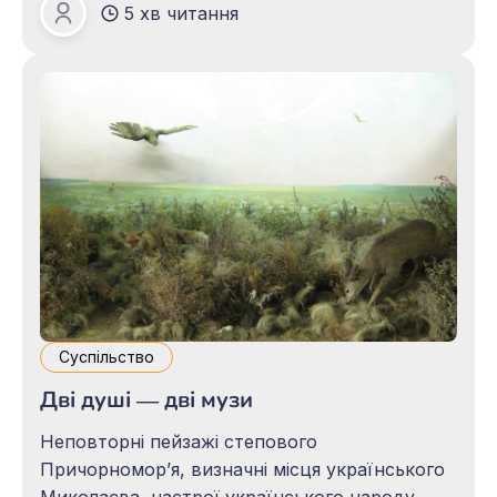
5 хв читання
автором — художником із Харкова Віктором
Зоя ПАЦАЛО
Тупіциним. Це було не так давно.
Організацію цього заходу здійснив
Український фонд культури під керівництвом
Б. І. Олійника. Перший
Суспільство
Дві душі ― дві музи
Неповторні пейзажі степового
Причорномор’я, визначні місця українського
Миколаєва, настрої українського народу,