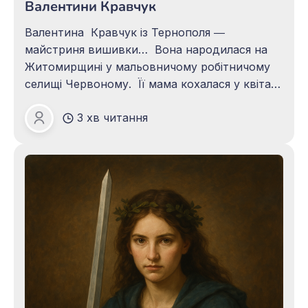
Валентини Кравчук
Валентина Кравчук із Тернополя ―
майстриня вишивки… Вона народилася на
Житомирщині у мальовничому робітничому
селищі Червоному. Її мама кохалася у квітах.
На клумбах біля їхнього будинку в осінню
3 хв читання
пору завжди майоріли різнокольорові айстри
Зоя ПАЦАЛО
й розкішні мальви, сонячні чорнобривці й
жоржини, а навесні синявою неба усміхалися
фіалки й незабудки. І всю цю