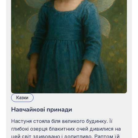
Казки
Навчайкові принади
Настуня стояла біля великого будинку. Її
глибокі озерця блакитних очей дивилися на
цей світ здивовано і допитливо. Раптом їй