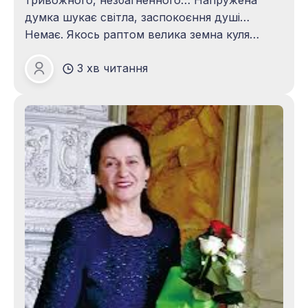
думка шукає світла, заспокоєння душі…
Немає. Якось раптом велика земна куля
перетворилася в маленьку кульку. Стало
3 хв читання
тісніше у просторі й часі. Невблаганно тісно…
Зоя ПАЦАЛО
Зіщулились почуття, замкнулися мрії.
Притихли прагнення. ― Що це, звідкіля, чому,
навіщо? У відповідь ― тиша. Тиша земна і
небесна. Тиша