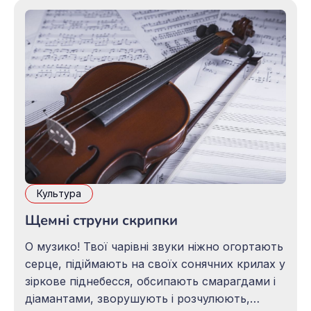
Культура
Щемні струни скрипки
О музико! Твої чарівні звуки ніжно огортають
серце, підіймають на своїх сонячних крилах у
зіркове піднебесся, обсипають смарагдами і
діамантами, зворушують і розчулюють,