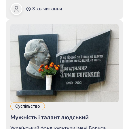
українського слова. Її зворушили мої падіння
3 хв читання
і злети. Вона щиро пройнялася моїми
Зоя ПАЦАЛО
проблемами і всіляко намагалася заспокоїти
при поразках. Війнула на мене свіжим
подихом, високими нестримними емоціями
рідного слова, наснаженого,
Суспільство
Мужність і талант людський
Український фонд культури імені Бориса