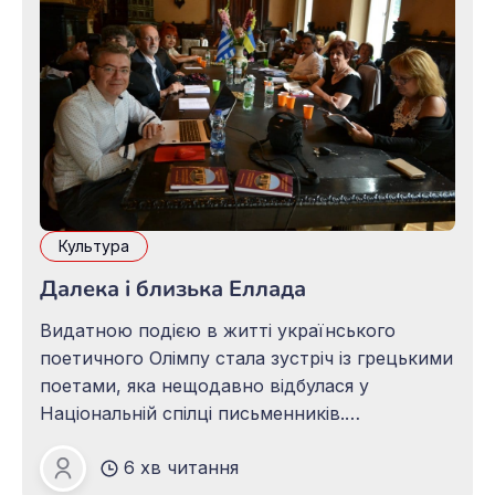
Культура
Далека і близька Еллада
Видатною подією в житті українського
поетичного Олімпу стала зустріч із грецькими
поетами, яка нещодавно відбулася у
Національній спілці письменників.
Представники поетичної еліти грецького
6 хв читання
народу прибули в Україну з метою
Зоя ПАЦАЛО