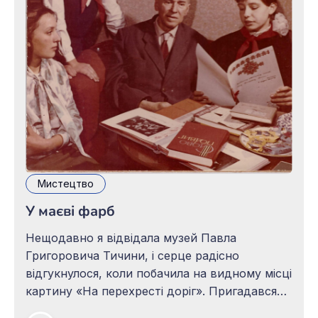
Мистецтво
У маєві фарб
Нещодавно я відвідала музей Павла
Григоровича Тичини, і серце радісно
відгукнулося, коли побачила на видному місці
картину «На перехресті доріг». Пригадався
хвилюючий момент дарування цієї роботи