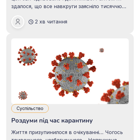
здалося, що все навкруги заясніло тисяччю
діамантових блискіток і оповилося серпанком
2 хв читання
солодкого простору легкості й таємничості.
Зоя ПАЦАЛО
Враз спалахнули зорі, закружляли у
високості, забриніли ніжними струнами
невловимої мелодії й ніжним дощем
посипалися
Суспільство
Роздуми під час карантину
Життя призупинилося в очікуванні… Чогось
тривожного, незбагненного… Напружена