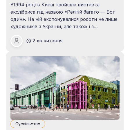
У1994 році в Києві пройшла виставка
екслібриса під назвою «Релігій багато — Бог
один». На ній експонувалися роботи не лише
художників з України, але також і з
Словаччини, Росії, Франції, Бельгії, Китаю та
2 хв читання
Угорщини. Основною ідеєю виставки було
Юлія Каменецька
передати духовність народів та те, як
культурна належність впливає на релігійне
життя та
Суспільство