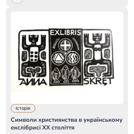
став лінорит. Дві дипломні та численні
курсові роботи були виконані у цій техніці.
Мова її графіки тонка, сповнена таємничого
змісту
Історія
Символи християнства в українському
екслібрисі XX століття