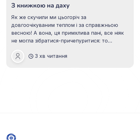
З книжкою на даху
Як же скучили ми цьогоріч за
довгоочікуваним теплом і за справжньою
весною! А вона, ця примхлива пані, все ніяк
не могла зібратися-причепуритися: то
гардероб у неї невідповідний, то настрій
3 хв читання
кепський… Зрештою, можливо, й сама
Юлія Каменецька
перелякалася вірусу і пішла на карантинну
дистанцію?.. Та все ж дочекалися! І нині
сонячні промінчики