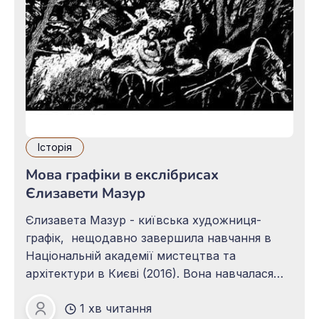
Історія
Мова графіки в екслібрисах
Єлизавети Мазур
Єлизавета Мазур - київська художниця-
графік, нещодавно завершила навчання в
Національній академії мистецтва та
архітектури в Києві (2016). Вона навчалася
книжковій та станковій графіці, а її
1 хв читання
улюбленою графічною технікою з роками
Юлія Каменецька