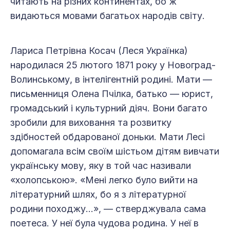
читають на різних континентах, бо ж
видаються мовами багатьох народів світу.
Лариса Петрівна Косач (Леся Українка)
народилася 25 лютого 1871 року у Новоград-
Волинському, в інтелігентній родині. Мати —
письменниця Олена Пчілка, батько — юрист,
громадський і культурний діяч. Вони багато
зробили для виховання та розвитку
здібностей обдарованої доньки. Мати Лесі
допомагала всім своїм шістьом дітям вивчати
українську мову, яку в той час називали
«холопською». «Мені легко було вийти на
літературний шлях, бо я з літературної
родини походжу…», — стверджувала сама
поетеса. У неї була чудова родина. У неї в