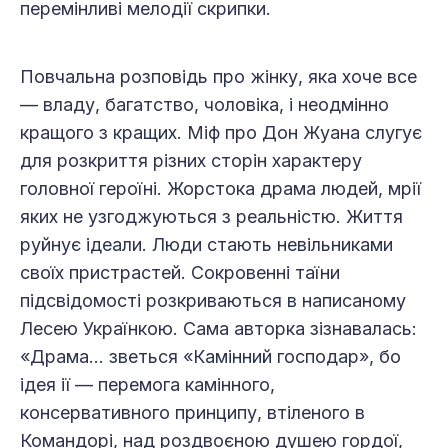
перемінливі мелодії скрипки.
Повчальна розповідь про жінку, яка хоче все
— владу, багатство, чоловіка, і неодмінно
кращого з кращих. Міф про Дон Жуана слугує
для розкриття різних сторін характеру
головної героїні. Жорстока драма людей, мрії
яких не узгоджуються з реальністю. Життя
руйнує ідеали. Люди стають невільниками
своїх пристрастей. Сокровенні таїни
підсвідомості розкриваються в написаному
Лесею Українкою. Сама авторка зізнавалась:
«Драма… зветься «Камінний господар», бо
ідея ії — перемога камінного,
консервативного принципу, втіленого в
Командорі, над роздвоєною душею гордої,