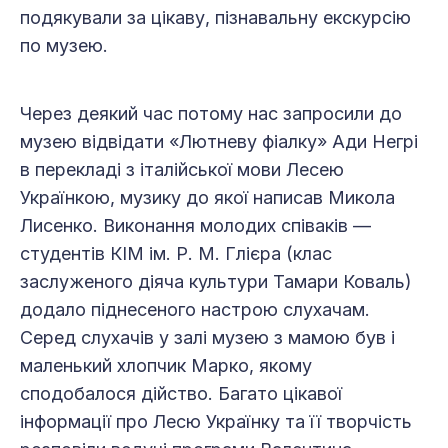
подякували за цікаву, пізнавальну екскурсію
по музею.
Через деякий час потому нас запросили до
музею відвідати «Лютневу фіалку» Ади Негрі
в перекладі з італійської мови Лесею
Українкою, музику до якої написав Микола
Лисенко. Виконання молодих співаків —
студентів КІМ ім. Р. М. Глієра (клас
заслуженого діяча культури Тамари Коваль)
додало піднесеного настрою слухачам.
Серед слухачів у залі музею з мамою був і
маленький хлопчик Марко, якому
сподобалося дійство. Багато цікавої
інформації про Лесю Українку та її творчість