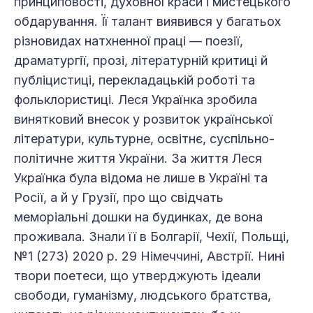
принциповості, духовної краси і мистецького
обдарування. Її талант виявився у багатьох
різновидах натхненної праці — поезії,
драматургії, прозі, літературній критиці й
публіцистиці, перекладацькій роботі та
фольклористиці. Леся Українка зробила
винятковий внесок у розвиток української
літератури, культурне, освітнє, суспільно-
політичне життя України. За життя Леся
Українка була відома не лише в Україні та
Росії, а й у Грузії, про що свідчать
меморіальні дошки на будинках, де вона
проживала. Знали її в Болгарії, Чехії, Польщі,
№1 (273) 2020 р. 29 Німеччині, Австрії. Нині
твори поетеси, що утверджують ідеали
свободи, гуманізму, людського братства,