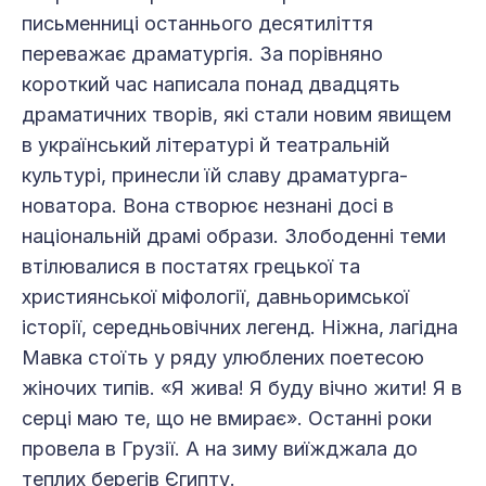
письменниці останнього десятиліття
переважає драматургія. За порівняно
короткий час написала понад двадцять
драматичних творів, які стали новим явищем
в український літературі й театральній
культурі, принесли їй славу драматурга-
новатора. Вона створює незнані досі в
національній драмі образи. Злободенні теми
втілювалися в постатях грецької та
християнської міфології, давньоримської
історії, середньовічних легенд. Ніжна, лагідна
Мавка стоїть у ряду улюблених поетесою
жіночих типів. «Я жива! Я буду вічно жити! Я в
серці маю те, що не вмирає». Останні роки
провела в Грузії. А на зиму виїжджала до
теплих берегів Єгипту.