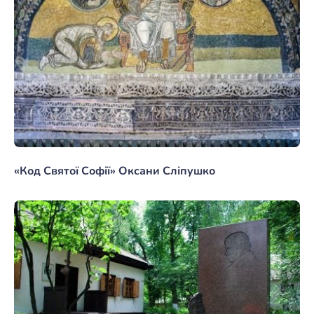
«Код Святої Софії» Оксани Сліпушко