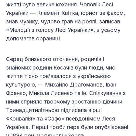
житті було велике кохання. Чоловік Лесі
Українки — Клемент Квітка, юрист за фахом,
знав музику, чудово грав на роялі, записав
«Мелодії з голосу Лесі Українки», в усьому
допомагав обраниці.
Серед близького оточення, родичів і
знайомих родини Косачів були люди, чиє
життя тісно пов’язалося з українською
культурою, — Михайло Драгоманов, Іван
Франко, Микола Лисенко та ін. Спілкування з
ними сприяло творчому зростанню дівчини.
Тринадцятилітньою підписала вірші
«Конвалія» та «Сафо» псевдонімом Леся
Українка. Перші проби пера були опубліковані
у 1884 році у журналі «Зоря».