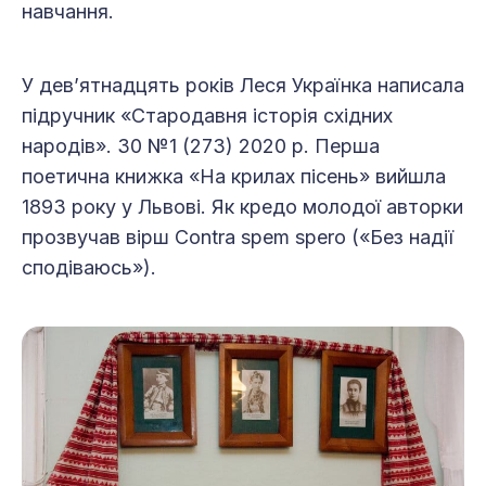
навчання.
У дев’ятнадцять років Леся Українка написала
підручник «Стародавня історія східних
народів». 30 №1 (273) 2020 р. Перша
поетична книжка «На крилах пісень» вийшла
1893 року у Львові. Як кредо молодої авторки
прозвучав вірш Contra spem spero («Без надії
сподіваюсь»).