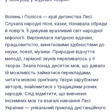
Волинь і Полісся — краї дитинства Лесі.
Слухала народні пісні, казки, пізнавала обряди
й повір’я. Її дивував вразливий світ народної
міфології. Вирізнялася лагідною вдачею,
працьовитістю, винятковими здібностями до
науки, поезії, музики. Природне відчуття
мелодії, гармонії звуків переливалось у ії
творах. Знала понад десяток мов, що давало
їй можливість займатися перекладами,
читати мовою оригіналу твори зарубіжних
авторів, знайомитися з традиціями різних
народів. Слід відмітити, що вивчення
іноземних мов та взагалі навчання Лесі
Українки — унікальний приклад дистанційного