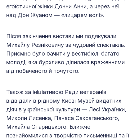
егоїстичної жінки Донни Анни, а через неї і
над Дон Жуаном — «лицарем волі».
Після закінчення вистави ми подякували
Михайлу Резніковичу за чудовий спектакль.
Приємно було бачити у вестибюлі багато
молоді, яка бурхливо ділилася враженнями
від побаченого й почутого.
Також за ініціативою Ради ветеранів
відвідали в рідному Києві Музей видатних
діячів української культури — Лесі Українки,
Миколи Лисенка, Панаса Саксаганського,
Михайла Старицького. Ближче
познайомилися з творчістю письменниці та ії