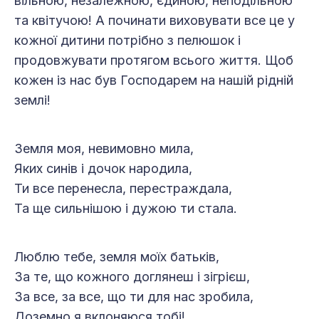
вільною, незалежною, єдиною, неподільною
та квітучою! А починати виховувати все це у
кожної дитини потрібно з пелюшок і
продовжувати протягом всього життя. Щоб
кожен із нас був Господарем на нашій рідній
землі!
Земля моя, невимовно мила,
Яких синів і дочок народила,
Ти все перенесла, перестраждала,
Та ще сильнішою і дужою ти стала.
Люблю тебе, земля моїх батьків,
За те, що кожного доглянеш і зігрієш,
За все, за все, що ти для нас зробила,
Доземно я вклоняюся тобі!