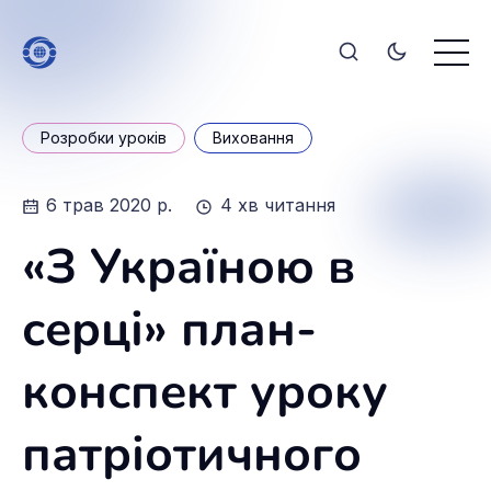
Розробки уроків
Виховання
6 трав 2020 р.
4 хв читання
«З Україною в
серці» план-
конспект уроку
патріотичного