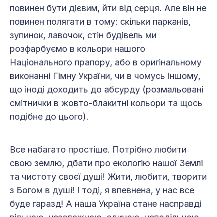
повинен бути дієвим, йти від серця. Але він не
повинен полягати в тому: скільки парканів,
зупинок, лавочок, стін будівель ми
розфарбуємо в кольори нашого
Національного прапору, або в оригінальному
виконанні Гімну України, чи в чомусь іншому,
що іноді доходить до абсурду (розмальовані
смітнички в жовто-блакитні кольори та щось
подібне до цього).
Все набагато простіше. Потрібно любити
свою землю, дбати про екологію нашої Землі
та чистоту своєї душі! Жити, любити, творити
з Богом в душі! І тоді, я впевнена, у нас все
буде гаразд! А наша Україна стане насправді