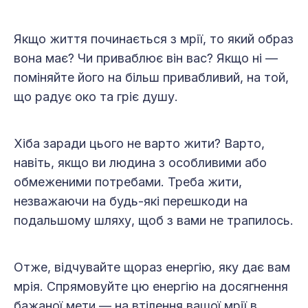
Якщо життя починається з мрії, то який образ
вона має? Чи приваблює він вас? Якщо ні —
поміняйте його на більш привабливий, на той,
що радує око та гріє душу.
Хіба заради цього не варто жити? Варто,
навіть, якщо ви людина з особливими або
обмеженими потребами. Треба жити,
незважаючи на будь-які перешкоди на
подальшому шляху, щоб з вами не трапилось.
Отже, відчувайте щораз енергію, яку дає вам
мрія. Спрямовуйте цю енергію на досягнення
бажаної мети — на втілення вашої мрії в