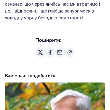
означає, що через якийсь час ми втратимо і
це, і відносини, і ще глибше зануримося в
холодну чорну безодню самотності.
Поширити:
Вам може сподобатися