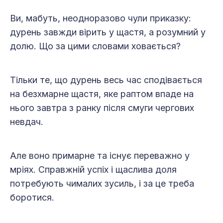
Ви, мабуть, неодноразово чули при­казку:
дурень завжди вірить у щастя, а розумний у
долю. Що за цими словами ховається?
Тільки те, що дурень весь час сподівається
на безхмарне щастя, яке раптом впаде на
нього завтра з ранку після смуги чергових
невдач.
Але воно примарне та існує переважно у
мріях. Справжній успіх і щаслива доля
потребують чималих зусиль, і за це треба
боротися.