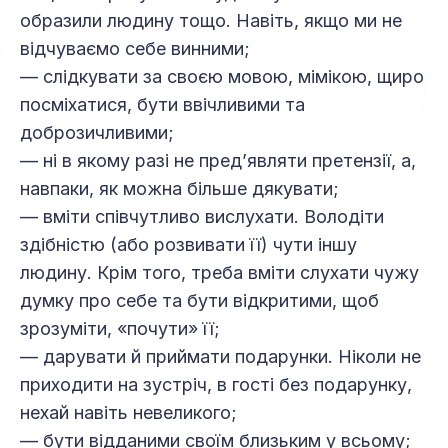
образили людину тощо. Навіть, якщо ми не
відчуваємо себе винними;
— слідкувати за своєю мовою, мімікою, щиро
посміхатися, бути ввічливими та
доброзичливими;
— ні в якому разі не пред’являти претензії, а,
навпаки, як можна більше дякувати;
— вміти співчутливо вислухати. Володіти
здібністю (або розвивати її) чути іншу
людину. Крім того, треба вміти слухати чужу
думку про себе та бути відкритими, щоб
зрозуміти, «почути» її;
— дарувати й приймати подарунки. Ніколи не
приходити на зустріч, в гості без подарунку,
нехай навіть невеликого;
— бути відданими своїм близьким у всьому;