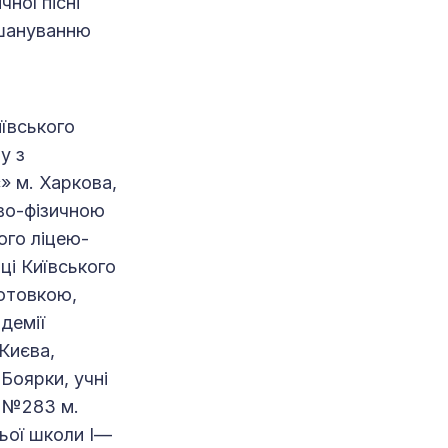
ної пісні
вшануванню
иївського
у з
» м. Харкова,
во-фізичною
ого ліцею-
ці Київського
готовкою,
демії
Києва,
Боярки, учні
ї №283 м.
ньої школи І—