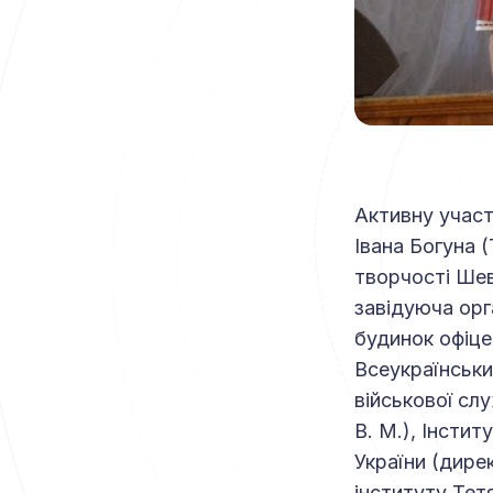
Активну участ
Івана Богуна 
творчості Шев
завідуюча орг
будинок офіце
Всеукраїнськи
військової сл
В. М.), Інсти
України (дирек
інституту Тет