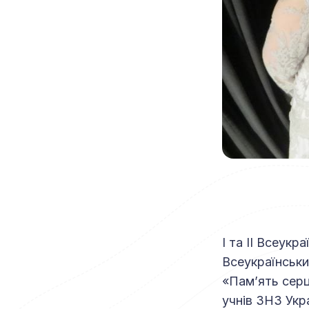
І та ІІ Всеукр
Всеукраїнськи
«Пам’ять серц
учнів ЗНЗ Укра