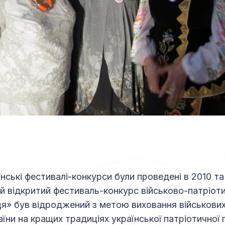
аїнські фестивалі-конкурси були проведені в 2010 та 2
й відкритий фестиваль-конкурс військово-патріотич
я» був відроджений з метою виховання військових 
їни на кращих традиціях української патріотичної 