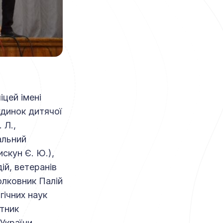
цей імені
удинок дитячої
 Л.,
альний
скун Є. Ю.),
ій, ветеранів
олковник Палій
гічних наук
ітник
 України