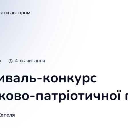
тати автором
р.
4 хв читання
иваль-конкурс
ково-патріотичної п
Котеля