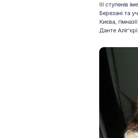
ІІІ ступенів 
Березані та уч
Києва, гімназ
Данте Аліг’єрі