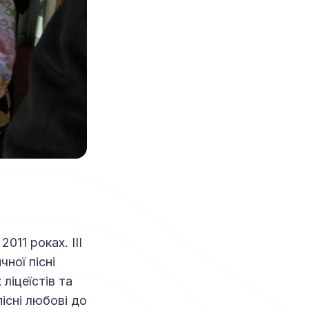
011 роках. ІІІ
ної пісні
ліцеїстів та
пісні любові до