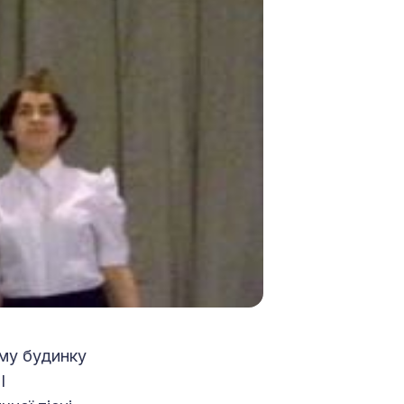
ому будинку
І