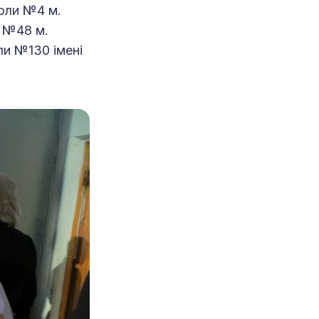
коли №4 м.
ї №48 м.
ли №130 імені