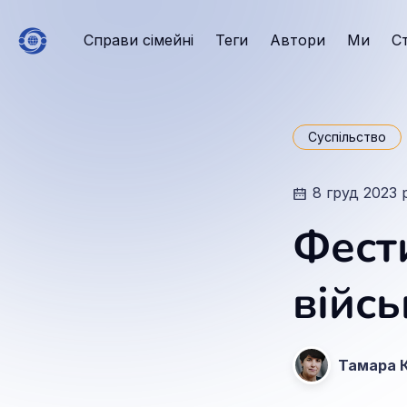
Справи сімейні
Теги
Автори
Ми
С
Суспільство
8 груд 2023 
Фест
війсь
Тамара 