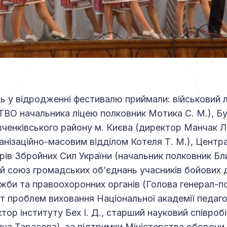
ь у відродженні фестивалю приймали: військовий лі
(ТВО начальника ліцею полковник Мотика С. М.), Б
ченківського району м. Києва (директор Манчак Л.
анізаційно-масовим відділом Котеля Т. М.), Центр
рів Збройних Сил України (начальник полковник Бли
й союз громадських об’єднань учасників бойових д
ужби та правоохоронних органів (Голова генерал-п
тут проблем виховання Національної академії педаго
тор інституту Бех І. Д., старший науковий співроб
яна Тарасова), за підтримки Міністерства оборони