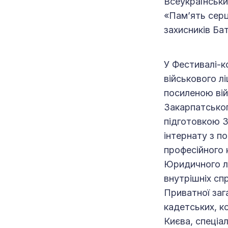
Всеукраїнськи
«Пам’ять сер
захисників Бат
У Фестивалі-к
військового лі
посиленою вій
Закарпатськог
підготовкою З
інтернату з п
професійного 
Юридичного лі
внутрішніх сп
Приватної заг
кадетських, ко
Києва, спеціа