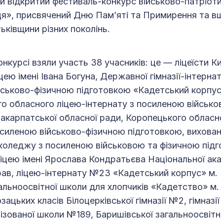
й відкритий фестиваль-конкурс військово-патріотич
ця», присвячений Дню Пам’яті та Примирення та 
ьківщини різних поколінь.
онкурсі взяли участь 38 учасників: це — ліцеїсти К
цею імені Івана Богуна, Державної гімназії-інтернат
ськово-фізичною підготовкою «Кадетський корпус
о обласного ліцею-інтернату з посиленою військо
акарпатської обласної ради, Коропецького обласн
осиленою військово-фізичною підготовкою, вихован
коледжу з посиленою військовою та фізичною під
цею імені Ярослава Кондратьєва Національної ака
рав, ліцею-інтернату №23 «Кадетський корпус» м. 
альноосвітної школи для хлопчиків «Кадетство» м. 
зацьких класів Білоцерківської гімназії №2, гімназі
лізованої школи №189, Баришівської загальноосвіт