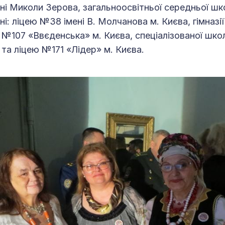
імені Миколи Зерова, загальноосвітньої середньої ш
ні: ліцею №38 імені В. Молчанова м. Києва, гімназі
ії №107 «Ввєденська» м. Києва, спеціалізованої шко
 та ліцею №171 «Лідер» м. Києва.