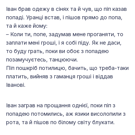
Іван брав одежу в сінях та й чув, що піп казав
попаді. Уранці встав, і пішов прямо до попа,
та й каже йому:
– Коли ти, попе, задумав мене проганяти, то
заплати мені гроші, і я собі піду. Як не даси,
то буду грать, поки ви обоє з попадею
позамучуєтесь, танцюючи.
Піп пошкріб потилицю, бачить, що треба-таки
платить, вийняв з гаманця гроші і віддав
Іванові.
Іван заграв на прощання однієї, поки піп з
попадею потомились, аж язики висолопили з
рота, та й пішов по білому світу блукати.