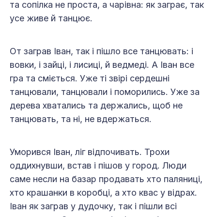
та сопілка не проста, а чарівна: як заграє, так
усе живе й танцює.
От заграв Іван, так і пішло все танцювать: і
вовки, і зайці, і лисиці, й ведмеді. А Іван все
гра та сміється. Уже ті звірі сердешні
танцювали, танцювали і поморились. Уже за
дерева хватались та держались, щоб не
танцювать, та ні, не вдержаться.
Уморився Іван, ліг відпочивать. Трохи
оддихнувши, встав і пішов у город. Люди
саме несли на базар продавать хто паляниці,
хто крашанки в коробці, а хто квас у відрах.
Іван як заграв у дудочку, так і пішли всі