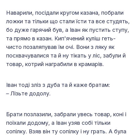
Наварили, посідали кругом казана, побрали
ложки та тільки що стали їсти та все студять,
бо дуже гарячий був, а Іван як пустить ступу,
та прямо в казан. Кип'ячений куліш геть-
чисто позаляпував їм очі. Вони з ляку як
посхвачувалися та й ну тікать у ліс, забули й
товар, котрий награбили в крамарів.
Іван тоді зліз з дуба та й каже братам:
– Лізьте додолу.
Брати позлазили, забрали увесь товар, коні і
поїхали додому, а Іван узяв собі тільки
сопілку. Взяв він ту сопілку і ну грать. А була