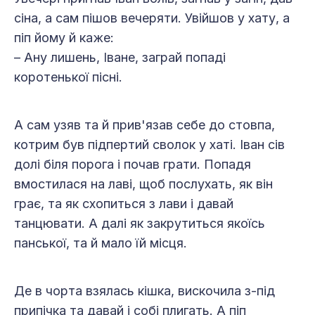
сіна, а сам пішов вечеряти. Увійшов у хату, а
піп йому й каже:
– Ану лишень, Іване, заграй попаді
коротенької пісні.
А сам узяв та й прив'язав себе до стовпа,
котрим був підпертий сволок у хаті. Іван сів
долі біля порога і почав грати. Попадя
вмостилася на лаві, щоб послухать, як він
грає, та як схопиться з лави і давай
танцювати. А далі як закрутиться якоїсь
панської, та й мало їй місця.
Де в чорта взялась кішка, вискочила з-під
припічка та давай і собі плигать. А піп