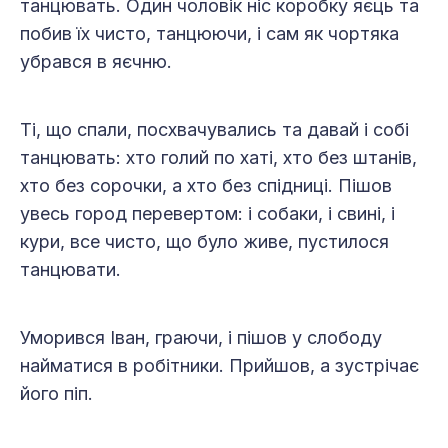
танцювать. Один чоловік ніс коробку яєць та
побив їх чисто, танцюючи, і сам як чортяка
убрався в яєчню.
Ті, що спали, посхвачувались та давай і собі
танцювать: хто голий по хаті, хто без штанів,
хто без сорочки, а хто без спідниці. Пішов
увесь город перевертом: і собаки, і свині, і
кури, все чисто, що було живе, пустилося
танцювати.
Уморився Іван, граючи, і пішов у слободу
найматися в робітники. Прийшов, а зустрічає
його піп.