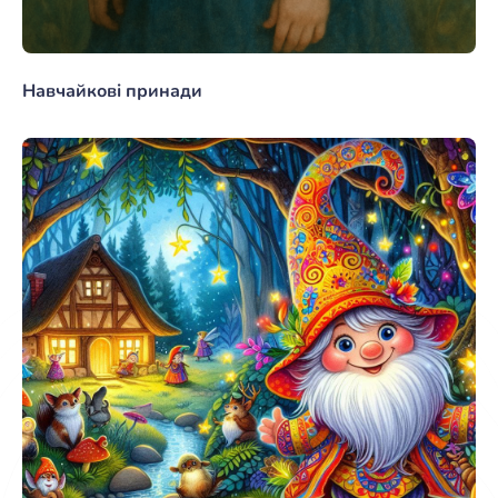
Навчайкові принади