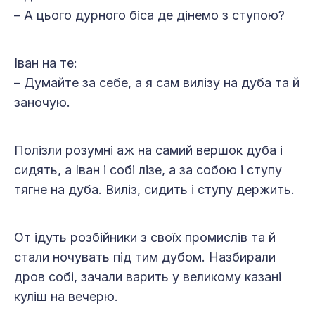
– А цього дурного біса де дінемо з ступою?
Іван на те:
– Думайте за себе, а я сам вилізу на дуба та й
заночую.
Полізли розумні аж на самий вершок дуба і
сидять, а Іван і собі лізе, а за собою і ступу
тягне на дуба. Виліз, сидить і ступу держить.
От ідуть розбійники з своїх промислів та й
стали ночувать під тим дубом. Назбирали
дров собі, зачали варить у великому казані
куліш на вечерю.