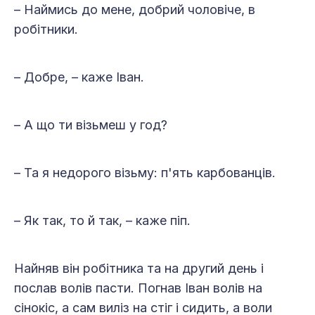
– Наймись до мене, добрий чоловіче, в
робітники.
– Добре, – каже Іван.
– А що ти візьмеш у год?
– Та я недорого візьму: п'ять карбованців.
– Як так, то й так, – каже піп.
Найняв він робітника та на другий день і
послав волів пасти. Погнав Іван волів на
сінокіс, а сам виліз на стіг і сидить, а воли