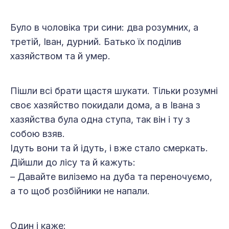
Було в чоловіка три сини: два розумних, а
третій, Іван, дурний. Батько їх поділив
хазяйством та й умер.
Пішли всі брати щастя шукати. Тільки розумні
своє хазяйство покидали дома, а в Івана з
хазяйства була одна ступа, так він і ту з
собою взяв.
Ідуть вони та й ідуть, і вже стало смеркать.
Дійшли до лісу та й кажуть:
– Давайте виліземо на дуба та переночуємо,
а то щоб розбійники не напали.
Один і каже: