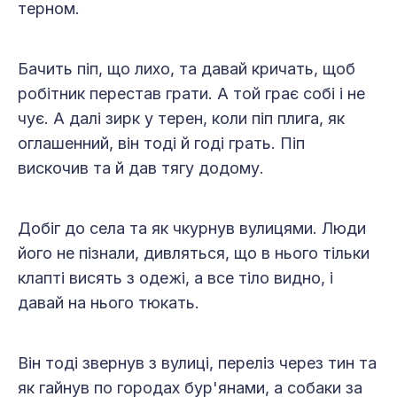
терном.
Бачить піп, що лихо, та давай кричать, щоб
робітник перестав грати. А той грає собі і не
чує. А далі зирк у терен, коли піп плига, як
оглашенний, він тоді й годі грать. Піп
вискочив та й дав тягу додому.
Добіг до села та як чкурнув вулицями. Люди
його не пізнали, дивляться, що в нього тільки
клапті висять з одежі, а все тіло видно, і
давай на нього тюкать.
Він тоді звернув з вулиці, переліз через тин та
як гайнув по городах бур'янами, а собаки за