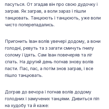
пасуться. От згадав він про свою дудочку і
заграв. Як заграв, а воли зараз і пішли
танцювать. Танцюють і танцюють, уже воли
чисто поперепадались.
Пригонить Іван волів увечері додому, а вони
голодні, ревуть та з загати смичуть гнилу
солому і їдять. Сам Іван повечеряв та ліг
спать. На другий день погнав знову волів
пасти. Пас, пас, а потім знов заграв, і все
пішло танцювать.
Дограв до вечора і погнав волів додому
голодних і замучених танцями. Дивиться піп
на худобу та й каже: