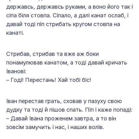
державсь, державсь руками, а воно його так і
сіпа біля стовпа. Сіпало, а далі канат ослаб, і
давай тоді піп стрибать кругом стовпа на
канаті.
Стрибав, стрибав та вже аж боки
понамулював канатом, а тоді давай кричать
Іванові:
– Годі! Перестань! Хай тобі біс!
Іван перестав грать, сховав у пазуху свою
дудку та тоді й пішов спать. Піп і каже попаді:
– Давай Івана проженем завтра, а то він
зовсім замучить і нас, і наших волів.