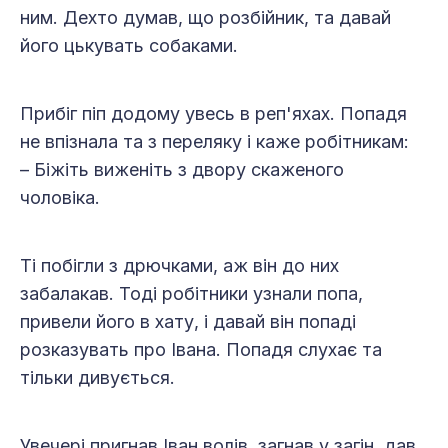
ним. Дехто думав, що розбійник, та давай
його цькувать собаками.
Прибіг піп додому увесь в реп'яхах. Попадя
не впізнала та з переляку і каже робітникам:
– Біжіть виженіть з двору скаженого
чоловіка.
Ті побігли з дрючками, аж він до них
забалакав. Тоді робітники узнали попа,
привели його в хату, і давай він попаді
розказувать про Івана. Попадя слухає та
тільки дивується.
Увечері пригнав Іван волів, загнав у загін, дав